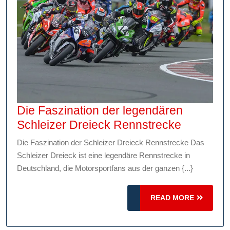
Die Faszination der legendären
Die
Schleizer Dreieck Rennstrecke
Faszinat
Die Faszination der Schleizer Dreieck Rennstrecke Das
der
Schleizer Dreieck ist eine legendäre Rennstrecke in
legendär
Deutschland, die Motorsportfans aus der ganzen {...}
Schleizer
Dreieck
READ
READ MORE
Rennstre
MORE