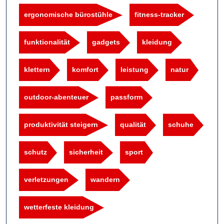
ergonomische bürostühle
fitness-tracker
funktionalität
gadgets
kleidung
klettern
komfort
leistung
natur
outdoor-abenteuer
passform
produktivität steigern
qualität
schuhe
schutz
sicherheit
sport
verletzungen
wandern
wetterfeste kleidung