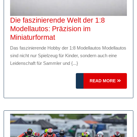
Die faszinierende Welt der 1:8
Modellautos: Präzision im
Die
Miniaturformat
faszinierende
Das faszinierende Hobby der 1:8 Modellautos Modellautos
Welt
sind nicht nur Spielzeug für Kinder, sondern auch eine
der
Leidenschaft für Sammler und {...}
1:8
Modellautos:
READ
READ MORE
Präzision
MORE
im
Miniaturformat