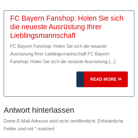
FC Bayern Fanshop: Holen Sie sich
die neueste Ausrüstung Ihrer
FC
Lieblingsmannschaft
Bayern
FC Bayern Fanshop: Holen Sie sich die neueste
Fanshop:
Ausrüstung Ihrer Lieblingsmannschaft FC Bayern
Holen
Fanshop: Holen Sie sich die neueste Ausrüstung {...}
Sie
sich
READ
READ MORE
die
MORE
neueste
Ausrüstung
Antwort hinterlassen
Ihrer
Lieblingsmannschaf
Deine E-Mail-Adresse wird nicht veröffentlicht.
Erforderliche
Felder sind mit
*
markiert