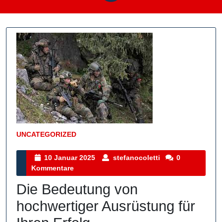
UNCATEGORIZED
Kategorie
10
stefanocoletti
10 Januar 2025
stefanocoletti
0
Januar
Kommentare
2025
Die Bedeutung von
hochwertiger Ausrüstung für