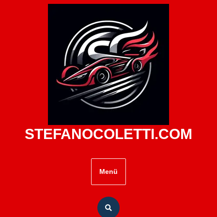
Zum
Inhalt
springen
STEFANOCOLETTI.COM
Menü