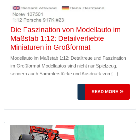
Die Faszination von Modellauto im
Maßstab 1:12: Detailverliebte
Die
Miniaturen in Großformat
Faszination
Modellauto im Maßstab 1:12: Detailtreue und Faszination
von
im Großformat Modellautos sind nicht nur Spielzeug,
Modellauto
sondern auch Sammlerstücke und Ausdruck von {...}
im
Maßstab
READ
READ MORE
1:12:
MORE
Detailverliebte
Miniaturen
in
Großformat