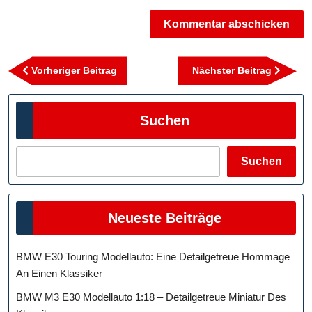
Beitragsnavigation
Vorheriger
Nächst
Vorheriger Beitrag
Nächster Beitrag
Beitrag
Beitra
Suchen
Suchen
Neueste Beiträge
BMW E30 Touring Modellauto: Eine Detailgetreue Hommage
An Einen Klassiker
BMW M3 E30 Modellauto 1:18 – Detailgetreue Miniatur Des