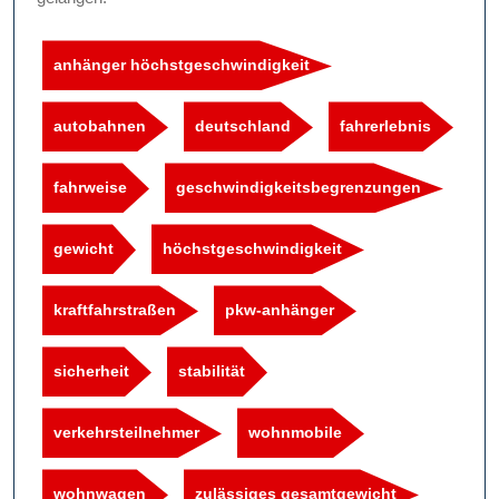
anhänger höchstgeschwindigkeit
autobahnen
deutschland
fahrerlebnis
fahrweise
geschwindigkeitsbegrenzungen
gewicht
höchstgeschwindigkeit
kraftfahrstraßen
pkw-anhänger
sicherheit
stabilität
verkehrsteilnehmer
wohnmobile
wohnwagen
zulässiges gesamtgewicht