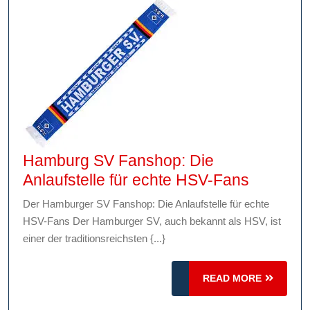
Hamburg SV Fanshop: Die
Hambur
Anlaufstelle für echte HSV-Fans
SV
Der Hamburger SV Fanshop: Die Anlaufstelle für echte
Fanshop
HSV-Fans Der Hamburger SV, auch bekannt als HSV, ist
Die
einer der traditionsreichsten {...}
Anlaufst
für
READ
READ MORE
echte
MORE