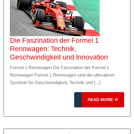
Die Faszination der Formel 1
Rennwagen: Technik,
Die
Geschwindigkeit und Innovation
Faszinat
Formel 1 Rennwagen Die Faszination der Formel 1
der
Rennwagen Formel 1 Rennwagen sind die ultimativen
Formel
Symbole für Geschwindigkeit, Technik und {...}
1
Rennwa
READ
READ MORE
Technik,
MORE
Geschwi
und
Innovati