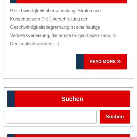
Stra
2025
Und
Geschwindigkeitsüberschreitung: Strafen und
Folg
Konsequenzen Die Überschreitung der
Im
Geschwindigkeitsbegrenzung ist eine häufige
Verkehrsverletzung, die ernste Folgen haben kann. In
Blic
Deutschland werden {...}
READ
READ MORE
MORE
Suchen
Suchen