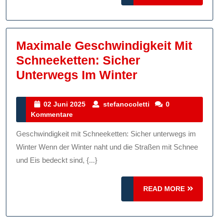
MORE
Sicherheit
Und
Geschwindigkeit
Maximale Geschwindigkeit Mit
Schneeketten: Sicher
Maximale
Unterwegs Im Winter
Geschwindigk
Mit
02
stefanocoletti
02 Juni 2025
stefanocoletti
0
Juni
Kommentare
Schneeketten
2025
Sicher
Geschwindigkeit mit Schneeketten: Sicher unterwegs im
Unterwegs
Winter Wenn der Winter naht und die Straßen mit Schnee
Im
und Eis bedeckt sind, {...}
Winter
READ
READ MORE
MORE