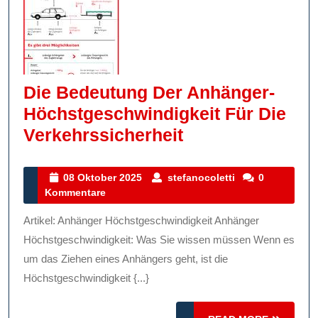
Die Bedeutung Der Anhänger-
Höchstgeschwindigkeit Für Die
Die
Verkehrssicherheit
Bedeutung
Der
08
stefanocoletti
08 Oktober 2025
stefanocoletti
0
Oktober
Kommentare
Anhänger-
2025
Höchstgeschwin
Artikel: Anhänger Höchstgeschwindigkeit Anhänger
Für
Höchstgeschwindigkeit: Was Sie wissen müssen Wenn es
Die
um das Ziehen eines Anhängers geht, ist die
Höchstgeschwindigkeit {...}
Verkehrssicherh