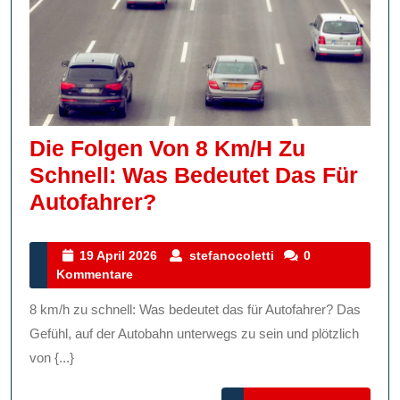
Die Folgen Von 8 Km/h Zu
Schnell: Was Bedeutet Das Für
Die
Autofahrer?
Folgen
Von
19
stefanocoletti
19 April 2026
stefanocoletti
0
April
Kommentare
8
2026
Km/h
8 km/h zu schnell: Was bedeutet das für Autofahrer? Das
Zu
Gefühl, auf der Autobahn unterwegs zu sein und plötzlich
Schnell:
von {...}
Was