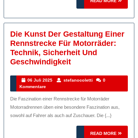
READ
READ MORE
MORE
Die Kunst Der Gestaltung Einer
Rennstrecke Für Motorräder:
Technik, Sicherheit Und
Die
Geschwindigkeit
Kunst
Der
06
stefanocoletti
06 Juli 2025
stefanocoletti
0
Juli
Kommentare
Gestaltung
2025
Einer
Die Faszination einer Rennstrecke für Motorräder
Rennstrecke
Motorradrennen üben eine besondere Faszination aus,
Für
sowohl auf Fahrer als auch auf Zuschauer. Die {...}
Motorräder:
READ
Technik,
READ MORE