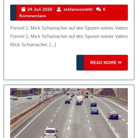
Mick
24
stefanocoletti
24 Juli 2026
stefanocoletti
0
Juli
Kommentare
Sch
2026
–
Formel 1: Mick Schumacher auf den Spuren seines Vaters
Auf
Formel 1: Mick Schumacher auf den Spuren seines Vaters
Den
Mick Schumacher, {...}
Spu
READ
READ MORE
Sein
MORE
Vate