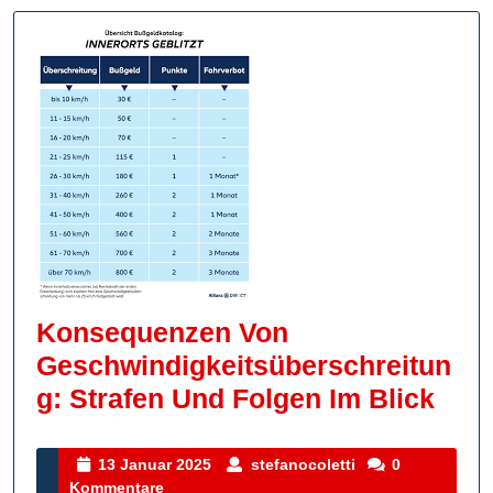
Konsequenzen Von
Geschwindigkeitsüberschreitun
Kon
G: Strafen Und Folgen Im Blick
Von
Gesc
13
stefanocoletti
13 Januar 2025
stefanocoletti
0
Januar
Kommentare