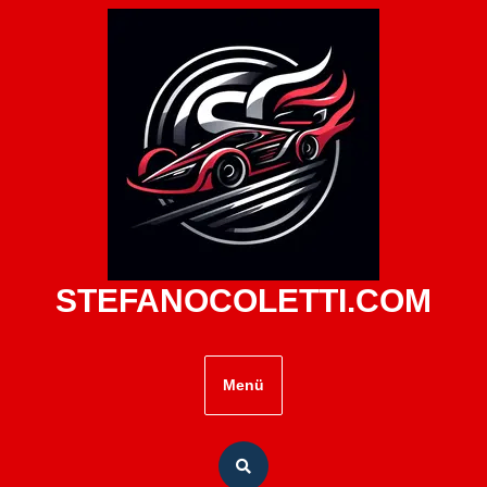
Zum
Inhalt
springen
STEFANOCOLETTI.COM
Menü