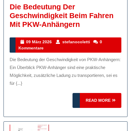
Die Bedeutung Der
Geschwindigkeit Beim Fahren
Die
Mit PKW-Anhängern
Bedeutung
Der
09
stefanocoletti
09 März 2026
stefanocoletti
0
März
Kommentare
Geschwindigke
2026
Beim
Die Bedeutung der Geschwindigkeit von PKW-Anhängern:
Fahren
Ein Überblick PKW-Anhänger sind eine praktische
Mit
Möglichkeit, zusätzliche Ladung zu transportieren, sei es
für {...}
PKW-
Anhängern
READ
READ MORE
MORE