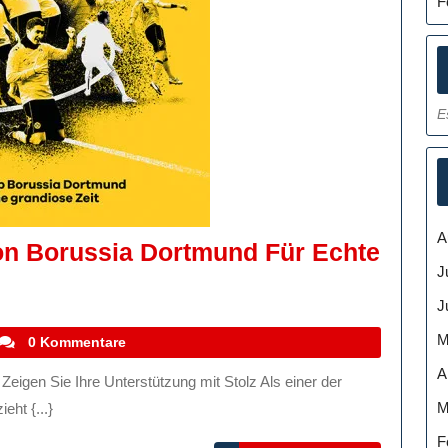
F
E
A
Von Borussia Dortmund Für Echte
J
J
M
stefanocoletti
0 Kommentare
A
M
ht {...}
F