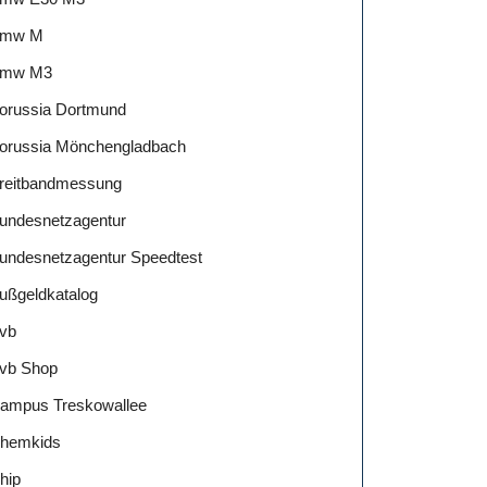
mw M
mw M3
orussia Dortmund
orussia Mönchengladbach
reitbandmessung
undesnetzagentur
undesnetzagentur Speedtest
ußgeldkatalog
vb
vb Shop
ampus Treskowallee
hemkids
hip