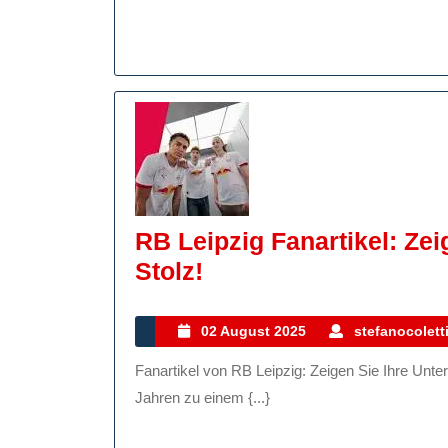
Für
Echte
BVB-
Fans
RB Leipzig Fanartikel: Zei
RB
Stolz!
Leipzig
Fanartikel:
02
02 August 2025
stefanocolett
August
Zeigen
Fanartikel von RB Leipzig: Zeigen Sie Ihre Unterstützung mit Stolz! RB Leipzig hat sich in den letzten
2025
Sie
Jahren zu einem {...}
Ihre