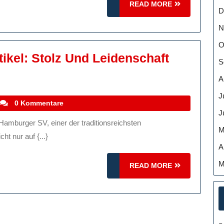
READ
READ MORE
D
MORE
N
O
tikel: Stolz Und Leidenschaft
S
A
J
stefanocoletti
0 Kommentare
J
M
ht nur auf {...}
A
M
READ
READ MORE
ft
MORE