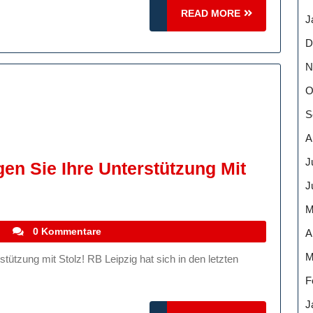
READ
READ MORE
J
MORE
D
N
O
S
A
J
gen Sie Ihre Unterstützung Mit
J
M
stefanocoletti
i
0 Kommentare
A
M
F
J