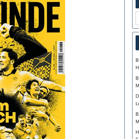
B
H
B
M
D
L
B
M
H