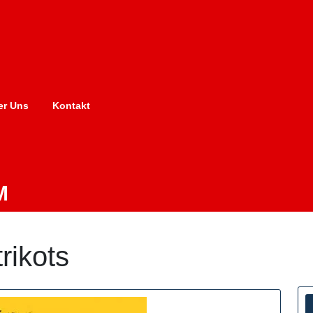
er Uns
Kontakt
M
trikots