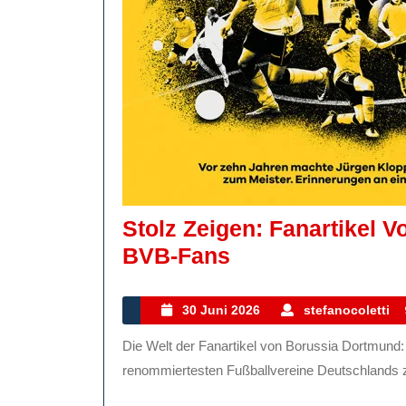
Stolz Zeigen: Fanartikel 
Stolz
BVB-Fans
Zeigen:
Fanartikel
30
30 Juni 2026
stefanocoletti
Juni
Von
Die Welt der Fanartikel von Borussia Dortmund: Zeigen Sie Ihre Unterstützung mit Stolz Als einer der
2026
Borussia
renommiertesten Fußballvereine Deutschlands zie
Dortmund