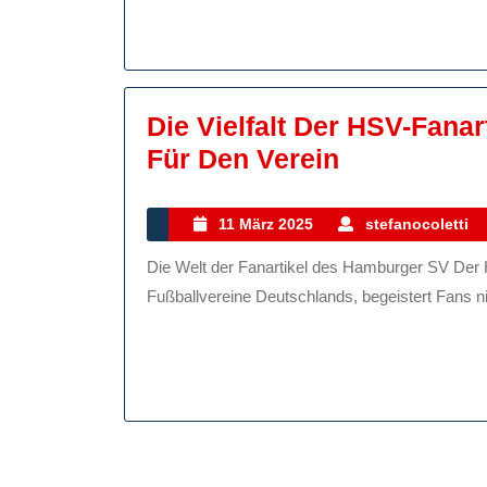
Unterstützung
Mit
Stolz!
Die Vielfalt Der HSV-Fanar
Die
Für Den Verein
Vielfalt
Der
11
11 März 2025
stefanocoletti
März
HSV-
Die Welt der Fanartikel des Hamburger SV Der Hamburger SV, einer der traditionsreichsten
2025
Fanartikel:
Fußballvereine Deutschlands, begeistert Fans nic
Stolz
Und
Leidenscha
Für
Den
Verein