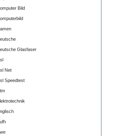
omputer Bild
omputerbild
amen
eutsche
eutsche Glasfaser
sl
sl Net
sl Speedtest
tm
lektrotechnik
nglisch
ufh
we