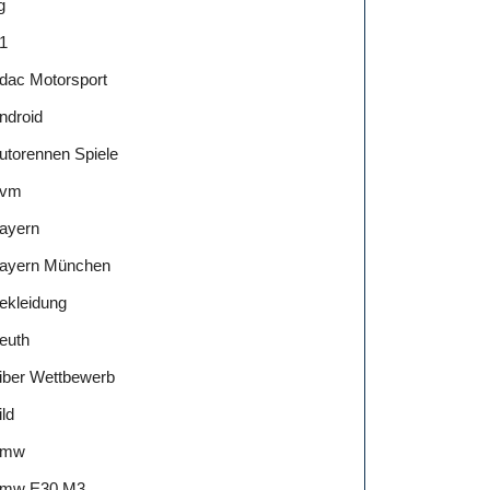
g
1
dac Motorsport
ndroid
utorennen Spiele
vm
ayern
ayern München
ekleidung
euth
iber Wettbewerb
ild
Bmw
mw E30 M3