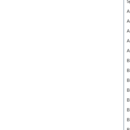
5
A
A
A
A
A
B
B
B
B
B
B
B