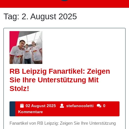
Tag:
2. August 2025
RB Leipzig Fanartikel: Zeigen
Sie Ihre Unterstützung Mit
RB
Stolz!
Leipzig
Fanartikel:
02
stefanocoletti
02 August 2025
stefanocoletti
0
August
Kommentare
Zeigen
2025
Sie
Fanartikel von RB Leipzig: Zeigen Sie Ihre Unterstützung