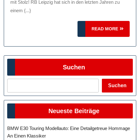
Ihre
mit Stolz! RB Leipzig hat sich in den letzten Jahren zu
Unterstützung
einem {...}
Mit
READ
Stolz!
READ MORE
MORE
Suchen
Suchen
Neueste Beiträge
BMW E30 Touring Modellauto: Eine Detailgetreue Hommage
An Einen Klassiker