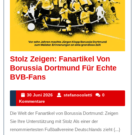
Stolz Zeigen: Fanartikel Von
Borussia Dortmund Für Echte
Stolz
BVB-Fans
Zeigen:
Fanartikel
30
stefanocoletti
30 Juni 2026
stefanocoletti
0
Juni
Kommentare
Von
2026
Borussia
Die Welt der Fanartikel von Borussia Dortmund: Zeigen
Dortmund
Sie Ihre Unterstützung mit Stolz Als einer der
Für
renommiertesten Fußballvereine Deutschlands zieht {...}