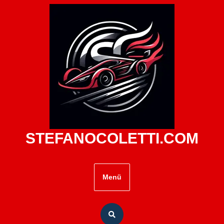
Zum
Inhalt
springen
STEFANOCOLETTI.COM
Menü