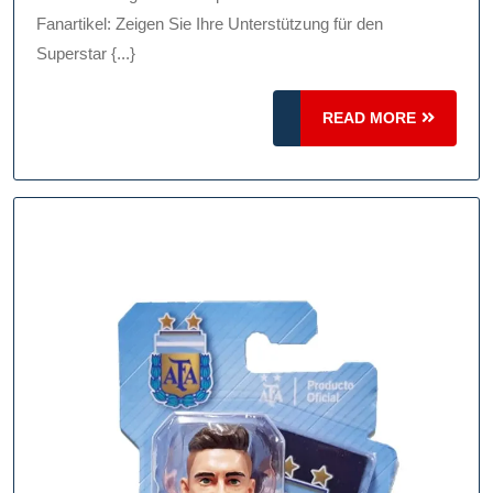
Unterstützung
Fanartikel: Zeigen Sie Ihre Unterstützung für den
Superstar {...}
Für
Den
READ
READ MORE
Superstar
MORE