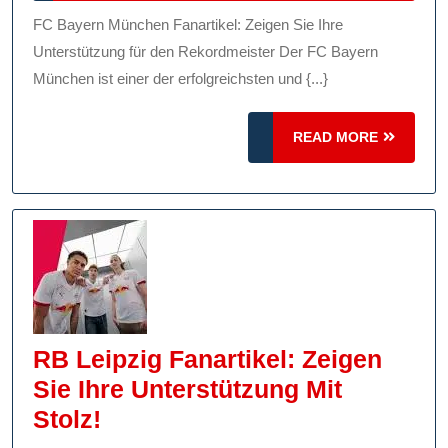
2025
An
FC Bayern München Fanartikel: Zeigen Sie Ihre
FC
Unterstützung für den Rekordmeister Der FC Bayern
Bayern
München ist einer der erfolgreichsten und {...}
München
READ
Fanartikeln:
READ MORE
MORE
Zeigen
Sie
Ihre
Unterstützung
Für
Den
Rekordmeister!
RB Leipzig Fanartikel: Zeigen
Sie Ihre Unterstützung Mit
RB
Stolz!