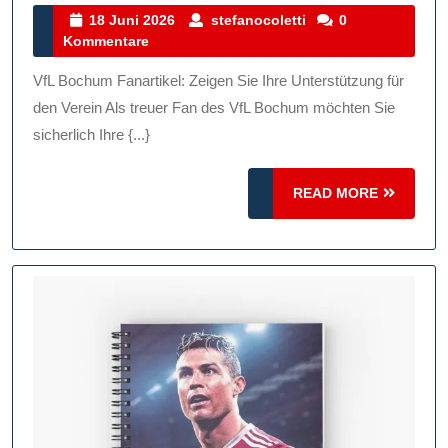
Ihre
18
stefanocoletti
18 Juni 2026
stefanocoletti
0
Juni
Kommentare
Unterstütz
2026
Mit
VfL Bochum Fanartikel: Zeigen Sie Ihre Unterstützung für
VfL
den Verein Als treuer Fan des VfL Bochum möchten Sie
Bochum
sicherlich Ihre {...}
Fanartikeln
READ
READ MORE
Stolz
MORE
Die
Farben
Tragen