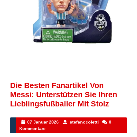
Die Besten Fanartikel Von
Messi: Unterstützen Sie Ihren
Die
Lieblingsfußballer Mit Stolz
Besten
Fanarti
07
stefanocoletti
07 Januar 2026
stefanocoletti
0
Januar
Kommentare
Von
2026