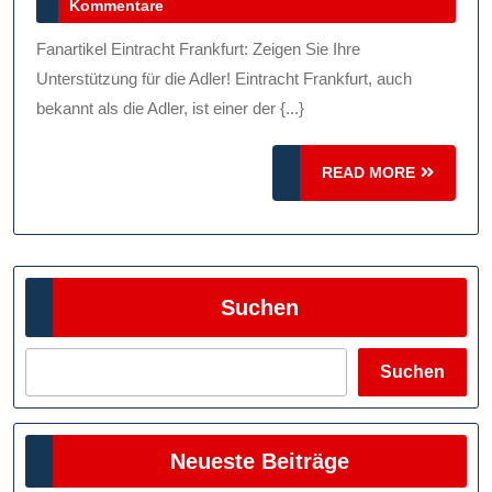
April
Kommentare
Zeigen
2025
Sie
Fanartikel Eintracht Frankfurt: Zeigen Sie Ihre
Ihre
Unterstützung für die Adler! Eintracht Frankfurt, auch
Unterstützung
bekannt als die Adler, ist einer der {...}
Für
READ
Die
READ MORE
MORE
Adler!
Suchen
Suchen
Neueste Beiträge