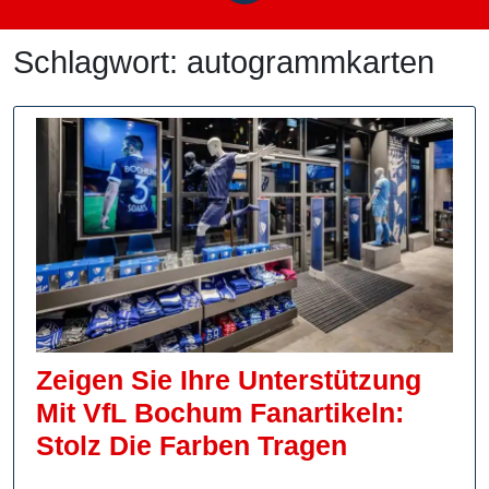
Schlagwort:
autogrammkarten
Zeigen Sie Ihre Unterstützung
Mit VfL Bochum Fanartikeln:
Zeigen
Stolz Die Farben Tragen
Sie