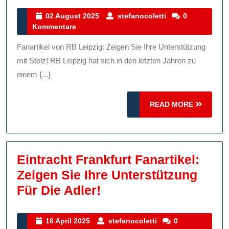
Leipzig
Fanartikel:
02
stefanocoletti
02 August 2025
stefanocoletti
0
August
Kommentare
Zeigen
2025
Sie
Fanartikel von RB Leipzig: Zeigen Sie Ihre Unterstützung
Ihre
mit Stolz! RB Leipzig hat sich in den letzten Jahren zu
Unterstützung
einem {...}
Mit
READ
Stolz!
READ MORE
MORE
Eintracht Frankfurt Fanartikel:
Zeigen Sie Ihre Unterstützung
Eintracht
Für Die Adler!
Frankfurt
Fanartikel:
16
stefanocoletti
16 April 2025
stefanocoletti
0