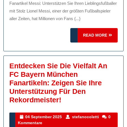
Messi:
Fanartikel Messi: Unterstützen Sie Ihren Lieblingsfußballer
Unterst
mit Stolz Lionel Messi, einer der größten Fußballspieler
Sie
aller Zeiten, hat Millionen von Fans {...}
Ihren
READ
READ MORE
Lieblin
MORE
Mit
Stolz
Entdecken Sie Die Vielfalt An
FC Bayern München
Fanartikeln: Zeigen Sie Ihre
Unterstützung Für Den
Entdecken
Rekordmeister!
Sie
Die
04
stefanocolett
04 September 2025
stefanocoletti
0
September
Kommentare
Vielfalt