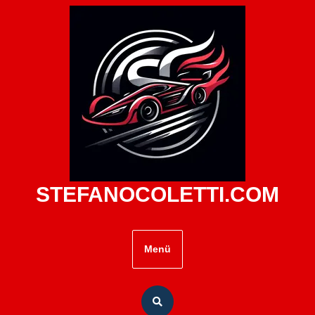
Zum
Inhalt
springen
STEFANOCOLETTI.COM
Menü