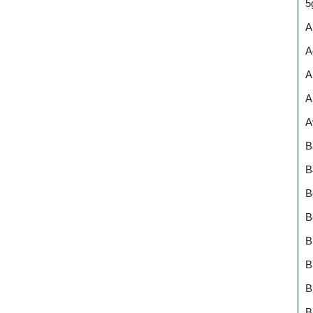
5
A
A
A
A
A
B
B
B
B
B
B
B