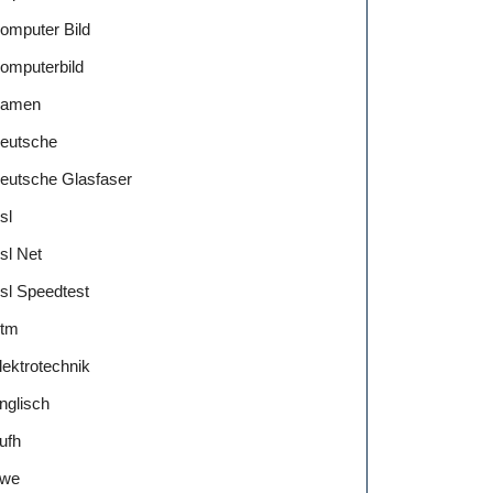
omputer Bild
omputerbild
amen
eutsche
eutsche Glasfaser
sl
sl Net
sl Speedtest
tm
lektrotechnik
nglisch
ufh
we