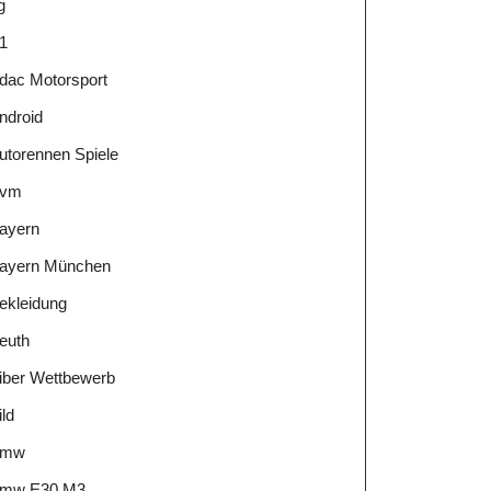
g
1
dac Motorsport
ndroid
utorennen Spiele
vm
ayern
ayern München
ekleidung
euth
iber Wettbewerb
ild
Bmw
mw E30 M3