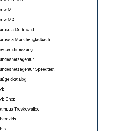
mw M
mw M3
orussia Dortmund
orussia Mönchengladbach
reitbandmessung
undesnetzagentur
undesnetzagentur Speedtest
ußgeldkatalog
vb
vb Shop
ampus Treskowallee
hemkids
hip