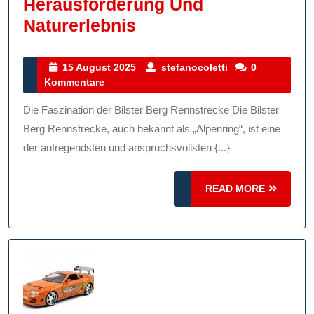
Herausforderung Und
Die
Naturerlebnis
Faszination
Der
15
stefanocoletti
15 August 2025
stefanocoletti
0
August
Kommentare
Bilster
2025
Berg
Die Faszination der Bilster Berg Rennstrecke Die Bilster
Rennstrecke:
Berg Rennstrecke, auch bekannt als „Alpenring“, ist eine
Geschwindigkeit,
der aufregendsten und anspruchsvollsten {...}
Herausforderung
READ
Und
READ MORE
MORE
Naturerlebnis