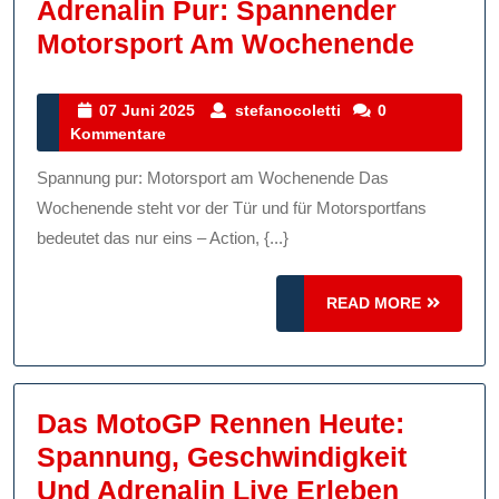
Adrenalin Pur: Spannender
Adrena
Motorsport Am Wochenende
Pur:
Spann
07
stefanocoletti
07 Juni 2025
stefanocoletti
0
Juni
Kommentare
Motor
2025
Am
Spannung pur: Motorsport am Wochenende Das
Woch
Wochenende steht vor der Tür und für Motorsportfans
bedeutet das nur eins – Action, {...}
READ
READ MORE
MORE
Das MotoGP Rennen Heute:
Spannung, Geschwindigkeit
Das
Und Adrenalin Live Erleben