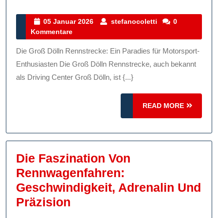
Faszinati
Der
05
stefanocoletti
05 Januar 2026
stefanocoletti
0
Januar
Kommentare
Groß
2026
Dölln
Die Groß Dölln Rennstrecke: Ein Paradies für Motorsport-
Rennstrec
Enthusiasten Die Groß Dölln Rennstrecke, auch bekannt
Ein
als Driving Center Groß Dölln, ist {...}
Paradies
READ
READ MORE
Für
MORE
Motorspor
Enthusias
Die Faszination Von
Rennwagenfahren:
Geschwindigkeit, Adrenalin Und
Die
Präzision
Faszination