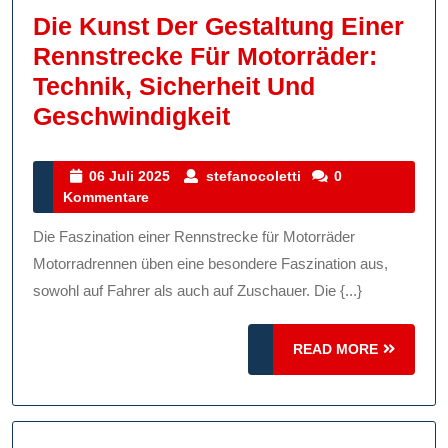
Vereint
Die Kunst Der Gestaltung Einer
Rennstrecke Für Motorräder:
Technik, Sicherheit Und
Die
Geschwindigkeit
Kunst
Der
06
stefanocoletti
06 Juli 2025
stefanocoletti
0
Juli
Kommentare
Gestaltung
2025
Einer
Die Faszination einer Rennstrecke für Motorräder
Rennstrecke
Motorradrennen üben eine besondere Faszination aus,
Für
sowohl auf Fahrer als auch auf Zuschauer. Die {...}
Motorräder:
READ
Technik,
READ MORE
MORE
Sicherheit
Und
Geschwindigkeit