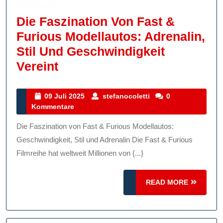
Die Faszination Von Fast &
Furious Modellautos: Adrenalin,
Stil Und Geschwindigkeit
Die
Vereint
Faszination
Von
09
stefanocoletti
09 Juli 2025
stefanocoletti
0
Juli
Kommentare
Fast
2025
&
Die Faszination von Fast & Furious Modellautos:
Furious
Geschwindigkeit, Stil und Adrenalin Die Fast & Furious
Modellautos:
Filmreihe hat weltweit Millionen von {...}
Adrenalin,
READ
Stil
READ MORE
MORE
Und
Geschwindigkeit