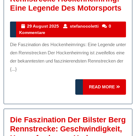
Die
Eine Legende Des Motorsports
Fas
Der
29
stefanocoletti
29 August 2025
stefanocoletti
0
August
Kommentare
Ren
2025
Hoc
Die Faszination des Hockenheimrings: Eine Legende unter
Ein
den Rennstrecken Der Hockenheimring ist zweifellos eine
Leg
der bekanntesten und faszinierendsten Rennstrecken der
{...}
Des
Mot
READ
READ MORE
MORE
Die Faszination Der Bilster Berg
Rennstrecke: Geschwindigkeit,