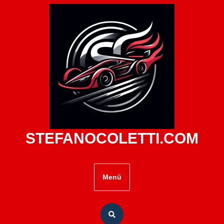
Zum
Inhalt
springen
STEFANOCOLETTI.COM
Menü