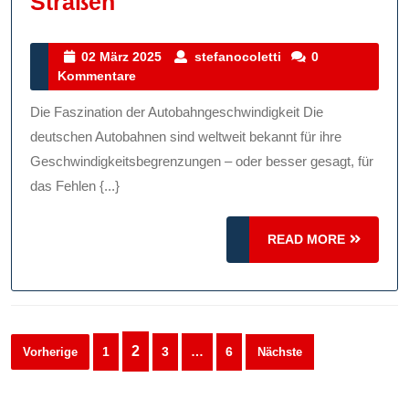
Die
Straßen
Faszination
Der
02
stefanocoletti
02 März 2025
stefanocoletti
0
März
Kommentare
Autobahngeschwindigkeit:
2025
Ein
Die Faszination der Autobahngeschwindigkeit Die
Blick
deutschen Autobahnen sind weltweit bekannt für ihre
Auf
Geschwindigkeitsbegrenzungen – oder besser gesagt, für
das Fehlen {...}
Deutschlands
Rasante
READ
READ MORE
Straßen
MORE
Seitennummerierung
2
1
3
…
6
Vorherige
Nächste
der
Beiträge