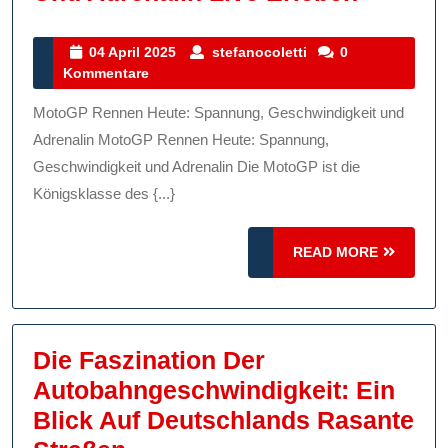
MotoG
Rennen
04
stefanocoletti
04 April 2025
stefanocoletti
0
April
Kommentare
Heute:
2025
Spannu
MotoGP Rennen Heute: Spannung, Geschwindigkeit und
Geschw
Adrenalin MotoGP Rennen Heute: Spannung,
Und
Geschwindigkeit und Adrenalin Die MotoGP ist die
Königsklasse des {...}
Adrenal
Live
READ
READ MORE
Erlebe
MORE
Die Faszination Der
Autobahngeschwindigkeit: Ein
Blick Auf Deutschlands Rasante