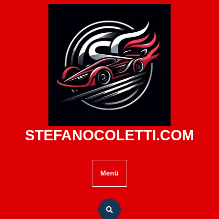
Zum
Inhalt
springen
STEFANOCOLETTI.COM
Menü