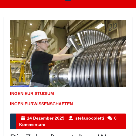
INGENIEUR STUDIUM
INGENIEURWISSENSCHAFTEN
Kategorie
14
stefanocoletti
14 Dezember 2025
stefanocoletti
0
Dezember
Kommentare
2025