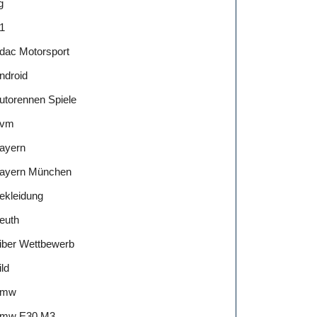
g
1
dac Motorsport
ndroid
utorennen Spiele
vm
ayern
ayern München
ekleidung
euth
iber Wettbewerb
ild
Bmw
mw E30 M3