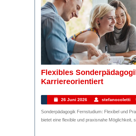
Flexibles Sonderpädagogi
Flexibles
Karriereorientiert
Sonderp
Fernstud
26
26 Juni 2026
stefanocoletti
Juni
Praxisna
Sonderpädagogik Fernstudium: Flexibel und Praxisnah Ein Fernstudium im Bereich Sonderpädagogik
2026
Und
bietet eine flexible und praxisnahe Möglichkeit, s
Karriereo