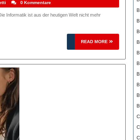
stefanocoletti
tti
0 Kommentare
B
B
B
READ
READ MORE
B
MORE
B
B
B
B
B
B
C
C
C