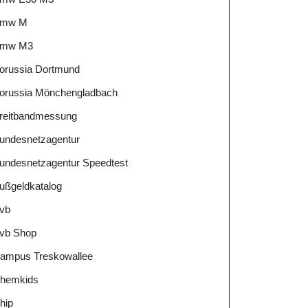
mw M
mw M3
orussia Dortmund
orussia Mönchengladbach
reitbandmessung
undesnetzagentur
undesnetzagentur Speedtest
ußgeldkatalog
vb
vb Shop
ampus Treskowallee
hemkids
hip