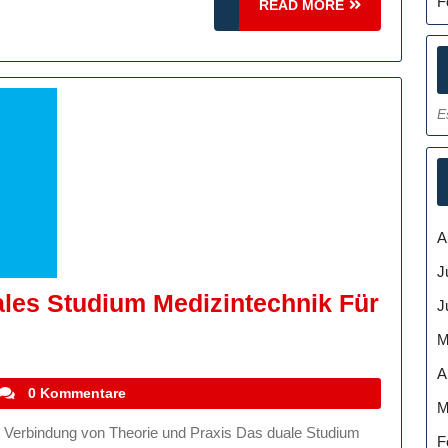
F
READ
READ MORE
MORE
E
A
J
ales Studium Medizintechnik Für
J
M
ft
A
lten:
stefanocoletti
0 Kommentare
M
s
F