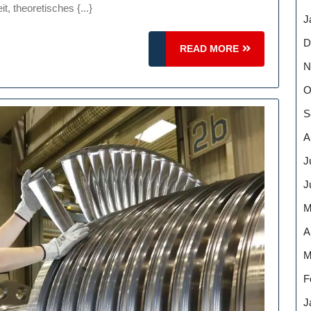
um
t, theoretisches {...}
J
intechnik
D
READ
READ MORE
ative
MORE
N
eren
O
S
A
J
J
M
A
M
F
J