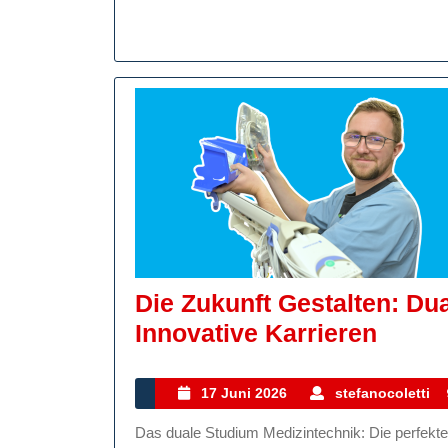
Die Zukunft Gestalten: Du
Die
Innovative Karrieren
Zukun
Gesta
17
17 Juni 2026
stefanocoletti
Juni
Duale
Das duale Studium Medizintechnik: Die perfekte Verbindung von Theorie und Praxis Das duale Studium
2026