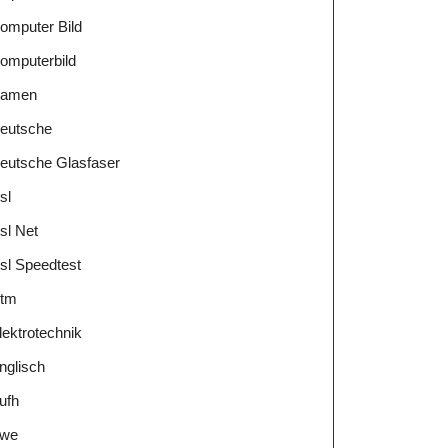
omputer Bild
omputerbild
amen
eutsche
eutsche Glasfaser
t
sl
ten:
sl Net
atik
sl Speedtest
tm
lektrotechnik
ochschule
nglisch
ufh
we