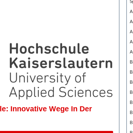
5
Ist
A
A
A
A
A
B
B
B
B
B
e: Innovative Wege In Der
B
B