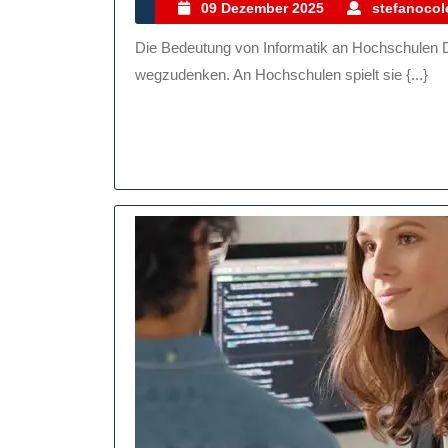
Der
09
09 Dezember 2025
stefanocole
Dezember
Hochschule:
Die Bedeutung von Informatik an Hochschulen Die Informatik ist aus der heutigen Welt nicht mehr
2025
Innovative
wegzudenken. An Hochschulen spielt sie {...}
Wege
In
Der
Informatik