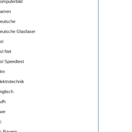
omputerbild
amen
eutsche
eutsche Glasfaser
sl
sl Net
sl Speedtest
tm
lektrotechnik
nglisch
ufh
we
c
c Bayern