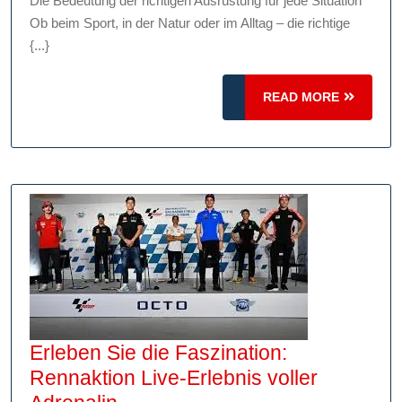
Die Bedeutung der richtigen Ausrüstung für jede Situation
von
Ob beim Sport, in der Natur oder im Alltag – die richtige
hochwertiger
{...}
Ausrüstung
für
READ
READ MORE
Ihren
MORE
Erfolg
Erleben Sie die Faszination:
Rennaktion Live-Erlebnis voller
Erleben