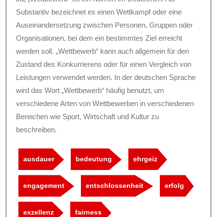
Substantiv bezeichnet es einen Wettkampf oder eine
Auseinandersetzung zwischen Personen, Gruppen oder
Organisationen, bei dem ein bestimmtes Ziel erreicht
werden soll. „Wettbewerb“ kann auch allgemein für den
Zustand des Konkurrierens oder für einen Vergleich von
Leistungen verwendet werden. In der deutschen Sprache
wird das Wort „Wettbewerb“ häufig benutzt, um
verschiedene Arten von Wettbewerben in verschiedenen
Bereichen wie Sport, Wirtschaft und Kultur zu
beschreiben.
ausdauer
bedeutung
ehrgeiz
engagement
entschlossenheit
erfolg
exzellenz
fairness