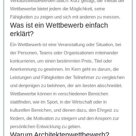
Verkaufswettbewerben üblich. Kurz gesagt, die Vielfalt der
Wettbewerbe bietet jedem die Möglichkeit, seine
Fähigkeiten zu zeigen und sich mit anderen zu messen.
Was ist ein Wettbewerb einfach
erklärt?
Ein Wettbewerb ist eine Veranstaltung oder Situation, bei
der Personen, Teams oder Organisationen miteinander
konkurrieren, um einen bestimmten Preis, Titel oder
Anerkennung zu gewinnen. Im Kern geht es darum, die
Leistungen und Fähigkeiten der Teilnehmer zu vergleichen
und denjenigen zu belohnen, der am besten abschneidet.
Wettbewerbe können in verschiedenen Bereichen
stattfinden, wie im Sport, in der Wirtschaft oder in
kulturellen Bereichen, und dienen dazu, den Ehrgeiz zu
fördern, die Motivation zu steigern und den Ansporn zur
persönlichen Entwicklung zu geben.
Warum Architektenwettbewerb?