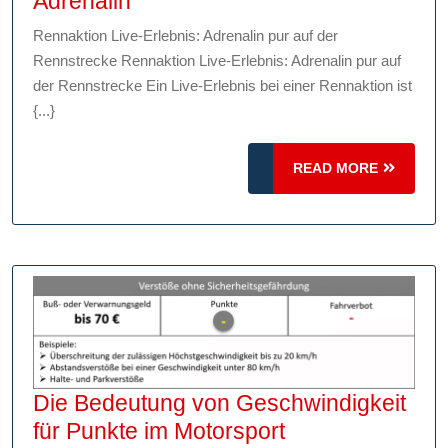
Adrenalin
Sie
Rennaktion Live-Erlebnis: Adrenalin pur auf der
die
Rennstrecke Rennaktion Live-Erlebnis: Adrenalin pur auf
Faszination:
der Rennstrecke Ein Live-Erlebnis bei einer Rennaktion ist
Rennaktion
{...}
Live-
Erlebnis
READ
READ MORE
MORE
voller
Adrenalin
Die Bedeutung von Geschwindigkeit
Die
für Punkte im Motorsport