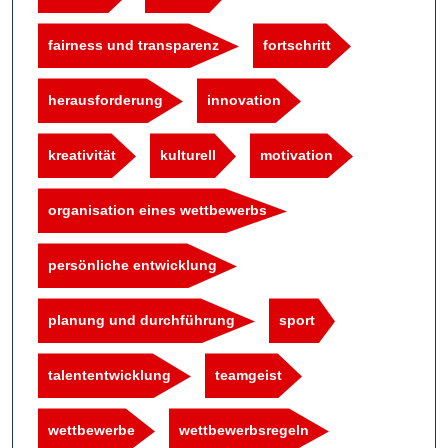
fairness und transparenz
fortschritt
herausforderung
innovation
kreativität
kulturell
motivation
organisation eines wettbewerbs
persönliche entwicklung
planung und durchführung
sport
talententwicklung
teamgeist
wettbewerbe
wettbewerbsregeln