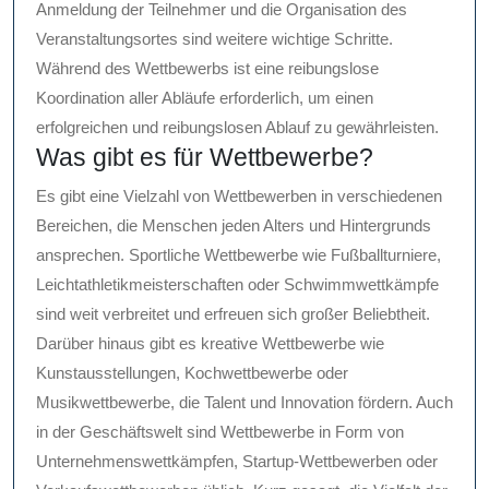
Anmeldung der Teilnehmer und die Organisation des
Veranstaltungsortes sind weitere wichtige Schritte.
Während des Wettbewerbs ist eine reibungslose
Koordination aller Abläufe erforderlich, um einen
erfolgreichen und reibungslosen Ablauf zu gewährleisten.
Was gibt es für Wettbewerbe?
Es gibt eine Vielzahl von Wettbewerben in verschiedenen
Bereichen, die Menschen jeden Alters und Hintergrunds
ansprechen. Sportliche Wettbewerbe wie Fußballturniere,
Leichtathletikmeisterschaften oder Schwimmwettkämpfe
sind weit verbreitet und erfreuen sich großer Beliebtheit.
Darüber hinaus gibt es kreative Wettbewerbe wie
Kunstausstellungen, Kochwettbewerbe oder
Musikwettbewerbe, die Talent und Innovation fördern. Auch
in der Geschäftswelt sind Wettbewerbe in Form von
Unternehmenswettkämpfen, Startup-Wettbewerben oder