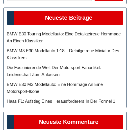
Neueste Beiträge
BMW E30 Touring Modellauto: Eine Detailgetreue Hommage
An Einen Klassiker
BMW M3 E30 Modellauto 1:18 – Detailgetreue Miniatur Des
Klassikers
Die Faszinierende Welt Der Motorsport Fanartikel:
Leidenschaft Zum Anfassen
BMW E30 M3 Modellauto: Eine Hommage An Eine
Motorsport-Ikone
Haas F1: Aufstieg Eines Herausforderers In Der Formel 1
Neueste Kommentare