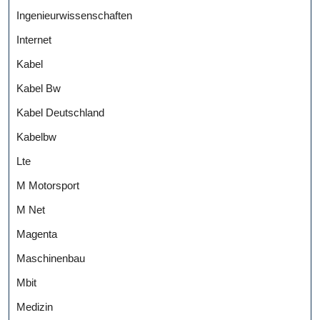
Ingenieurwissenschaften
Internet
Kabel
Kabel Bw
Kabel Deutschland
Kabelbw
Lte
M Motorsport
M Net
Magenta
Maschinenbau
Mbit
Medizin