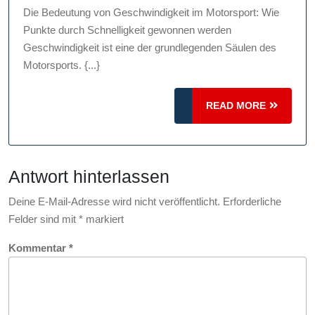
Bedeutung
Die Bedeutung von Geschwindigkeit im Motorsport: Wie
von
Punkte durch Schnelligkeit gewonnen werden
Geschwindigkei
Geschwindigkeit ist eine der grundlegenden Säulen des
für
Motorsports. {...}
Punkte
im
READ
READ MORE
MORE
Motorsport
Antwort hinterlassen
Deine E-Mail-Adresse wird nicht veröffentlicht.
Erforderliche
Felder sind mit
*
markiert
Kommentar
*