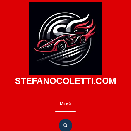
Zum
Inhalt
springen
STEFANOCOLETTI.COM
Menü