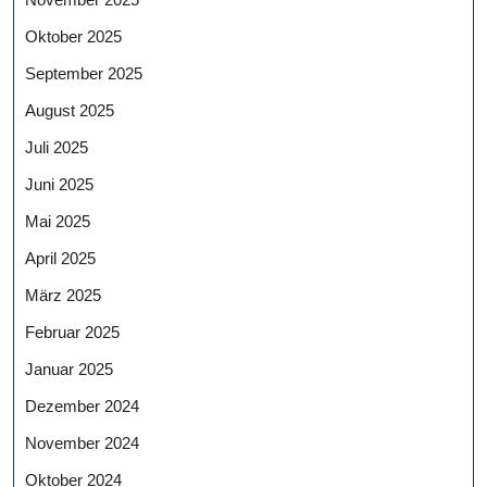
Oktober 2025
September 2025
August 2025
Juli 2025
Juni 2025
Mai 2025
April 2025
März 2025
Februar 2025
Januar 2025
Dezember 2024
November 2024
Oktober 2024