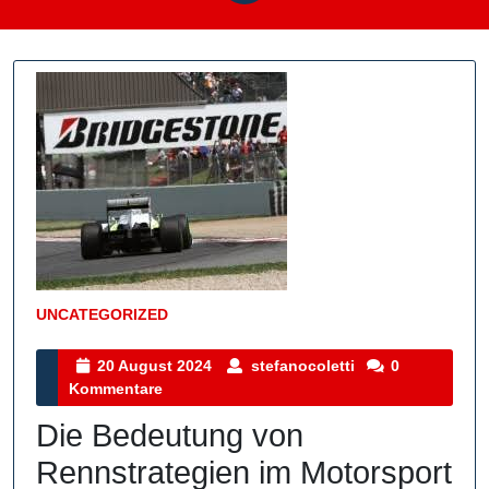
UNCATEGORIZED
Kategorie
20
stefanocoletti
20 August 2024
stefanocoletti
0
August
Kommentare
2024
Die Bedeutung von
Rennstrategien im Motorsport