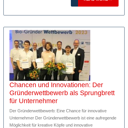
MORE
Weg
zur
Gesund
von
morge
Chancen und Innovationen: Der
Gründerwettbewerb als Sprungbrett
Chancen
für Unternehmer
und
Der Gründerwettbewerb: Eine Chance für innovative
Innovationen:
Unternehmer Der Gründerwettbewerb ist eine aufregende
Der
Möglichkeit für kreative Köpfe und innovative