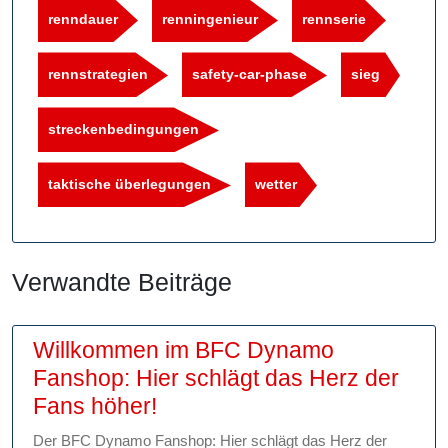
renndauer
renningenieur
rennserie
rennstrategien
safety-car-phase
sieg
streckenbedingungen
taktische überlegungen
wetter
Verwandte Beiträge
Willkommen im BFC Dynamo
Fanshop: Hier schlägt das Herz der
Willkommen
Fans höher!
im
Der BFC Dynamo Fanshop: Hier schlägt das Herz der