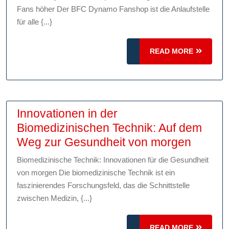
BFC
Fans höher Der BFC Dynamo Fanshop ist die Anlaufstelle
Dynamo
für alle {...}
Fanshop:
Hier
READ
READ MORE
schlägt
MORE
das
Herz
der
Innovationen in der
Fans
Biomedizinischen Technik: Auf dem
höher!
Innova
Weg zur Gesundheit von morgen
in
Biomedizinische Technik: Innovationen für die Gesundheit
der
von morgen Die biomedizinische Technik ist ein
Biomed
faszinierendes Forschungsfeld, das die Schnittstelle
Technik
zwischen Medizin, {...}
Auf
dem
READ
READ MORE