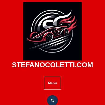
Zum
Inhalt
springen
STEFANOCOLETTI.COM
Menü