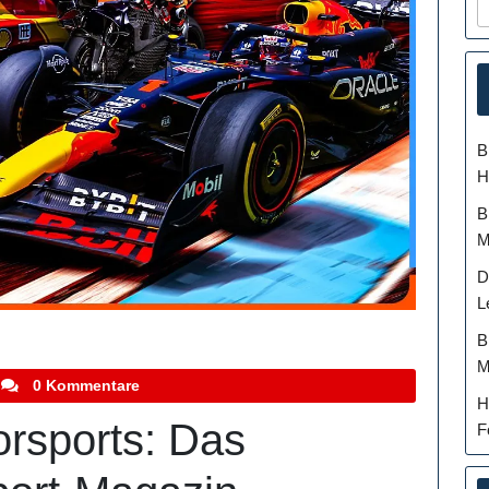
B
H
B
M
D
L
B
M
stefanocoletti
0 Kommentare
H
orsports: Das
F