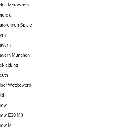
dac Motorsport
ndroid
utorennen Spiele
vm
ayern
ayern München
ekleidung
euth
iber Wettbewerb
ild
Bmw
mw E30 M3
mw M