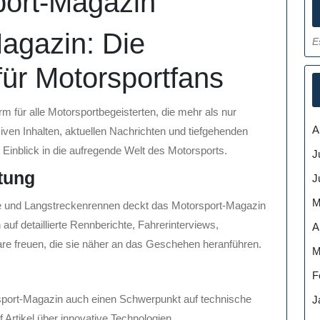
port-Magazin
agazin: Die
E
für Motorsportfans
m für alle Motorsportbegeisterten, die mehr als nur
A
iven Inhalten, aktuellen Nachrichten und tiefgehenden
 Einblick in die aufregende Welt des Motorsports.
J
tung
J
M
ye und Langstreckenrennen deckt das Motorsport-Magazin
auf detaillierte Rennberichte, Fahrerinterviews,
A
e freuen, die sie näher an das Geschehen heranführen.
M
F
port-Magazin auch einen Schwerpunkt auf technische
J
Artikel über innovative Technologien,