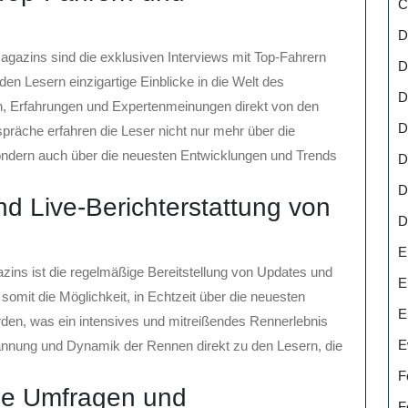
C
D
azins sind die exklusiven Interviews mit Top-Fahrern
D
en Lesern einzigartige Einblicke in die Welt des
D
n, Erfahrungen und Expertenmeinungen direkt von den
D
präche erfahren die Leser nicht nur mehr über die
ondern auch über die neuesten Entwicklungen und Trends
D
D
 Live-Berichterstattung von
D
E
zins ist die regelmäßige Bereitstellung von Updates und
E
omit die Möglichkeit, in Echtzeit über die neuesten
E
den, was ein intensives und mitreißendes Rennerlebnis
E
Spannung und Dynamik der Rennen direkt zu den Lesern, die
F
wie Umfragen und
F