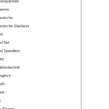
omputerbild
amen
eutsche
eutsche Glasfaser
sl
sl Net
sl Speedtest
tm
lektrotechnik
nglisch
ufh
we
c
c Bayern