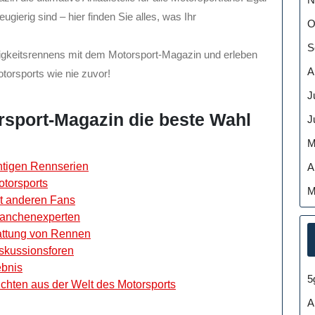
ugierig sind – hier finden Sie alles, was Ihr
O
S
igkeitsrennens mit dem Motorsport-Magazin und erleben
A
torsports wie nie zuvor!
J
sport-Magazin die beste Wahl
J
M
htigen Rennserien
A
otorsports
M
t anderen Fans
Branchenexperten
attung von Rennen
iskussionsforen
ebnis
5
chten aus der Welt des Motorsports
A