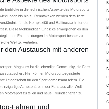
ische Aspekte des Motorsports
B
fe Einblicke in die technischen Aspekte des Motorsports.
B
icklungen bis hin zu Renntaktiken werden detaillierte
B
Verständnis für die Komplexität und Raffinesse hinter den
B
eln. Diese fachkundigen Einblicke ermöglichen es den
B
trategischen Entscheidungen im Motorsport besser zu
reiche Welt zu vertiefen.
B
r den Austausch mit anderen
B
B
orsport-Magazins ist die lebendige Community, die Fans
B
n auszutauschen. Hier können Motorsportbegeisterte
C
hre Leidenschaft für den Sport gemeinsam feiern. Die
C
 einzigartige Atmosphäre, in der Fans aus aller Welt
 Motorsport zu teilen und neue Freundschaften zu
C
C
 Top-Fahrern und