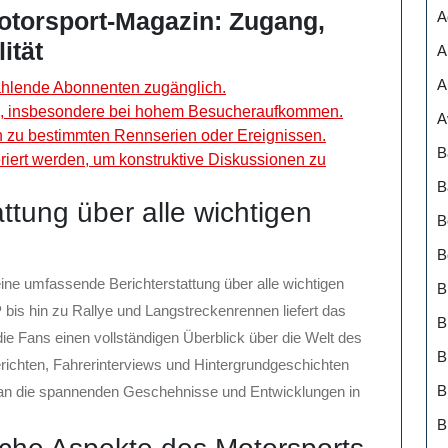
torsport-Magazin: Zugang,
A
ität
A
A
 zahlende Abonnenten zugänglich.
, insbesondere bei hohem Besucheraufkommen.
A
n zu bestimmten Rennserien oder Ereignissen.
B
iert werden, um konstruktive Diskussionen zu
B
tung über alle wichtigen
B
B
ne umfassende Berichterstattung über alle wichtigen
B
is hin zu Rallye und Langstreckenrennen liefert das
B
 die Fans einen vollständigen Überblick über die Welt des
richten, Fahrerinterviews und Hintergrundgeschichten
B
 an die spannenden Geschehnisse und Entwicklungen in
B