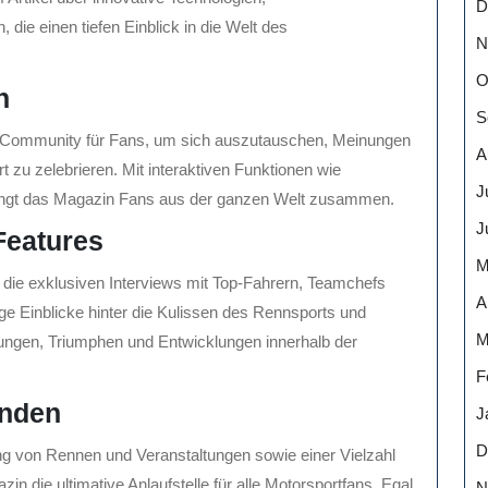
D
die einen tiefen Einblick in die Welt des
N
O
n
S
e Community für Fans, um sich auszutauschen, Meinungen
A
t zu zelebrieren. Mit interaktiven Funktionen wie
J
ingt das Magazin Fans aus der ganzen Welt zusammen.
J
Features
M
 die exklusiven Interviews mit Top-Fahrern, Teamchefs
A
ge Einblicke hinter die Kulissen des Rennsports und
M
ungen, Triumphen und Entwicklungen innerhalb der
F
enden
J
D
ng von Rennen und Veranstaltungen sowie einer Vielzahl
in die ultimative Anlaufstelle für alle Motorsportfans. Egal
N