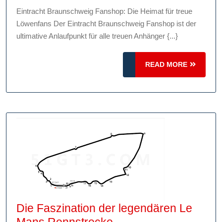
Eintracht
Eintracht Braunschweig Fanshop: Die Heimat für treue
Braunschweig
Löwenfans Der Eintracht Braunschweig Fanshop ist der
Fanshop:
ultimative Anlaufpunkt für alle treuen Anhänger {...}
Treffpunkt
für
READ
READ MORE
treue
MORE
Löwenfans
Die Faszination der legendären Le
Die
Mans Rennstrecke