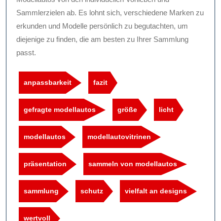
Sammlerzielen ab. Es lohnt sich, verschiedene Marken zu
erkunden und Modelle persönlich zu begutachten, um
diejenige zu finden, die am besten zu Ihrer Sammlung
passt.
anpassbarkeit
fazit
gefragte modellautos
größe
licht
modellautos
modellautovitrinen
präsentation
sammeln von modellautos
sammlung
schutz
vielfalt an designs
wertvoll