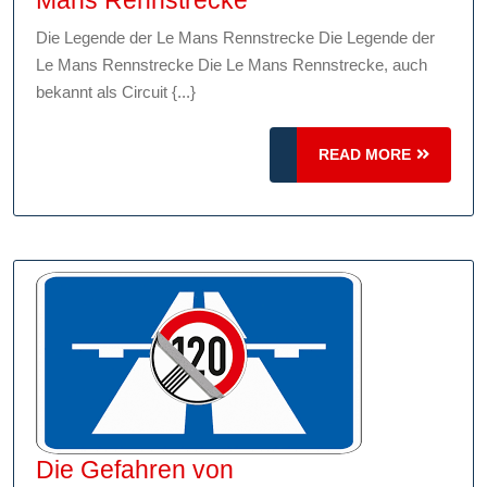
Faszination
Die Legende der Le Mans Rennstrecke Die Legende der
der
Le Mans Rennstrecke Die Le Mans Rennstrecke, auch
legendären
bekannt als Circuit {...}
Le
Mans
READ
READ MORE
Rennstrecke
MORE
Die Gefahren von