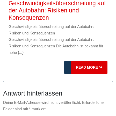
Geschwindigkeitsüberschreitung auf
der Autobahn: Risiken und
Die
Konsequenzen
Gefahren
Geschwindigkeitsüberschreitung auf der Autobahn:
von
Risiken und Konsequenzen
Geschwindigkeitsübersch
Geschwindigkeitsüberschreitung auf der Autobahn:
auf
Risiken und Konsequenzen Die Autobahn ist bekannt für
hohe {...}
der
Autobahn:
Risiken
READ
READ MORE
MORE
und
Konsequenzen
Antwort hinterlassen
Deine E-Mail-Adresse wird nicht veröffentlicht.
Erforderliche
Felder sind mit
*
markiert