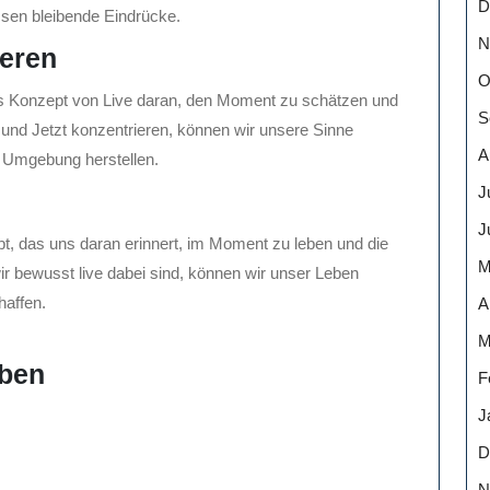
D
ssen bleibende Eindrücke.
N
eren
O
das Konzept von Live daran, den Moment zu schätzen und
S
 und Jetzt konzentrieren, können wir unsere Sinne
A
r Umgebung herstellen.
J
J
ept, das uns daran erinnert, im Moment zu leben und die
M
r bewusst live dabei sind, können wir unser Leben
haffen.
A
M
eben
F
J
D
N