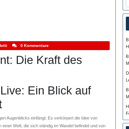
B
stefanocoletti
etti
0 Kommentare
H
t: Die Kraft des
B
M
D
L
ive: Ein Blick auf
B
M
t
H
F
en Augenblicks einfängt. Es verkörpert die Idee von
In einer Welt, die sich ständig im Wandel befindet und von