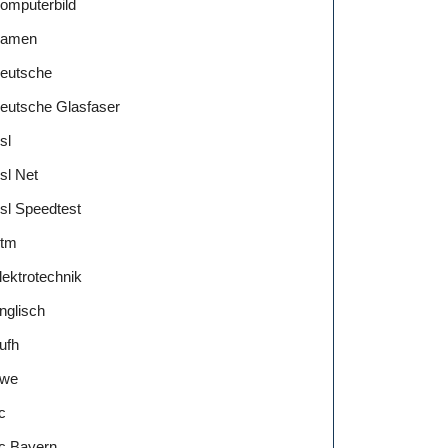
omputerbild
amen
eutsche
eutsche Glasfaser
sl
sl Net
sl Speedtest
tm
lektrotechnik
nglisch
ufh
we
c
c Bayern