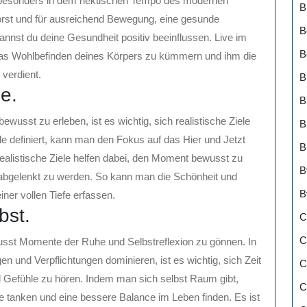
n, besonders in dem hektischen Tempo des modernen
B
örst und für ausreichend Bewegung, eine gesunde
B
nst du deine Gesundheit positiv beeinflussen. Live im
B
 das Wohlbefinden deines Körpers zu kümmern und ihm die
verdient.
B
le.
B
usst zu erleben, ist es wichtig, sich realistische Ziele
B
e definiert, kann man den Fokus auf das Hier und Jetzt
B
Realistische Ziele helfen dabei, den Moment bewusst zu
B
 abgelenkt zu werden. So kann man die Schönheit und
B
ner vollen Tiefe erfassen.
bst.
C
C
ewusst Momente der Ruhe und Selbstreflexion zu gönnen. In
en und Verpflichtungen dominieren, ist es wichtig, sich Zeit
C
 Gefühle zu hören. Indem man sich selbst Raum gibt,
C
tanken und eine bessere Balance im Leben finden. Es ist