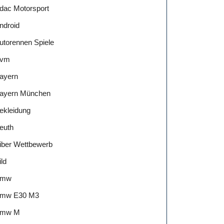
dac Motorsport
ndroid
utorennen Spiele
vm
ayern
ayern München
ekleidung
euth
iber Wettbewerb
ild
Bmw
mw E30 M3
mw M