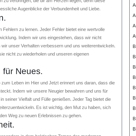
en zu verbringen, die dir am Herzen liegen, denn diese
A
ssliche Augenblicke der Verbundenheit und Liebe.
A
n.
A
n Fehlern zu lernen. Jeder Fehler bietet eine wertvolle
A
wicklung. Indem wir uns eingestehen, dass wir nicht
wir unser Verhalten verbessern und uns weiterentwickeln.
B
sie nicht zu wiederholen und unseren eigenen
B
B
n für Neues.
B
p zum Leben im Hier und Jetzt erinnert uns daran, dass die
B
steckt. Indem wir unsere Neugier bewahren und uns für
B
 seiner Vielfalt und Fülle genießen. Jeder Tag bietet die
erzuentwickeln. Es ist wichtig, den Mut zu haben, sich
 den Weg zu neuen Erlebnissen zu gehen.
B
eit.
B