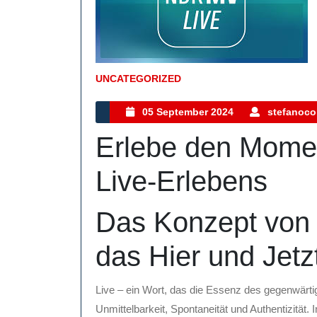
UNCATEGORIZED
Kategorie
05
05 September 2024
stefanocol
September
Erlebe den Momen
2024
Live-Erlebens
Das Konzept von L
das Hier und Jetz
Live – ein Wort, das die Essenz des gegenwärtig
Unmittelbarkeit, Spontaneität und Authentizität. 