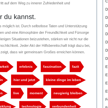
C
ritt auf dem Weg zu innerer Zufriedenheit und
D
r du kannst.
D
D
s möglich ist. Durch selbstlose Taten und Unterstützung
sen und eine Atmosphäre der Freundlichkeit und Fürsorge
D
ierigen Situationen beizustehen, stärken wir nicht nur die
D
lichkeit. Jeder Akt der Hilfsbereitschaft trägt dazu bei,
D
 zeigt, dass wir gemeinsam Großes erreichen können.
D
E
rkeit
erlebnis
faszination
fazit
E
in
hier und jetzt
kleine dinge im leben
E
E
en
live
moment
neugierig bleiben
F
icklung
technologie
verbundenheit
F