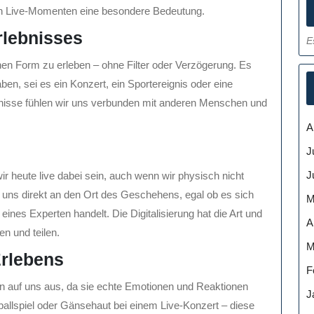
von Live-Momenten eine besondere Bedeutung.
rlebnisses
E
nen Form zu erleben – ohne Filter oder Verzögerung. Es
ben, sei es ein Konzert, ein Sportereignis oder eine
nisse fühlen wir uns verbunden mit anderen Menschen und
A
J
J
r heute live dabei sein, auch wenn wir physisch nicht
 uns direkt an den Ort des Geschehens, egal ob es sich
M
ines Experten handelt. Die Digitalisierung hat die Art und
A
en und teilen.
M
Erlebens
F
on auf uns aus, da sie echte Emotionen und Reaktionen
J
ballspiel oder Gänsehaut bei einem Live-Konzert – diese