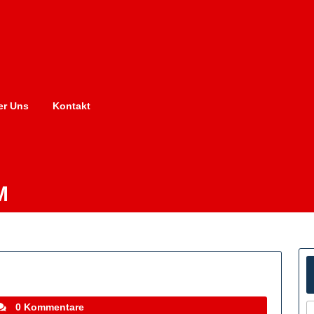
er Uns
Kontakt
M
tefanocoletti
0 Kommentare