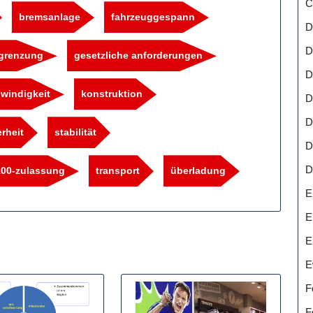
C
bremsanlage
fahrzeuggespann
D
D
grenzung
gesetzliche anforderungen
D
windigkeit
konstruktion
D
D
rheit
stabilität
D
D
00-zulassung
transport
überladung
E
E
E
E
F
F