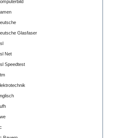
omputerbild
amen
eutsche
eutsche Glasfaser
sl
sl Net
sl Speedtest
tm
lektrotechnik
nglisch
ufh
we
c
c Bayern