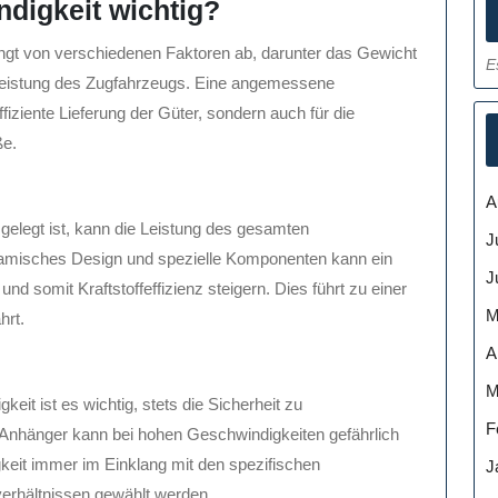
digkeit wichtig?
gt von verschiedenen Faktoren ab, darunter das Gewicht
E
Leistung des Zugfahrzeugs. Eine angemessene
fiziente Lieferung der Güter, sondern auch für die
ße.
A
gelegt ist, kann die Leistung des gesamten
J
misches Design und spezielle Komponenten kann ein
J
nd somit Kraftstoffeffizienz steigern. Dies führt zu einer
M
hrt.
A
M
eit ist es wichtig, stets die Sicherheit zu
F
r Anhänger kann bei hohen Geschwindigkeiten gefährlich
keit immer im Einklang mit den spezifischen
J
erhältnissen gewählt werden.