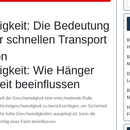
gkeit: Die Bedeutung
 schnellen Transport
B
H
on
B
M
gkeit: Wie Hänger
D
it beeinflussen
L
B
M
lt die Geschwindigkeit eine entscheidende Rolle.
 Höchstgeschwindigkeit zu berücksichtigen, um Sicherheit
H
 für hohe Geschwindigkeiten ausgelegt ist, kann die
F
olg einer Fahrt beeinflussen.