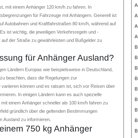
A
 ist, mit einem Anhänger 120 km/h zu fahren. In
tsbegrenzungen für Fahrzeuge mit Anhängern. Generell ist
A
uf Autobahnen und Kraftfahrstraßen 80 km/h, während auf
A
s ist wichtig, die jeweiligen Verkehrsregeln und -
A
 auf der Straße zu gewährleisten und Bußgelder zu
B
assung für Anhänger Ausland?
B
B
igen Ländern Europas wie beispielsweise in Deutschland,
g zu beachten, dass die Regelungen zur
B
variieren können und es ratsam ist, sich vor Reisen über
B
formieren. In einigen Ländern kann es auch spezielle
B
it einem Anhänger schneller als 100 km/h fahren zu
orfeld gründlich über die geltenden Bestimmungen
m Ausland zu informieren.
B
t einem 750 kg Anhänger
B