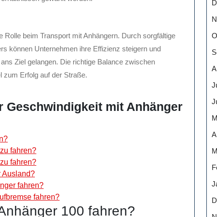
D
N
O
e Rolle beim Transport mit Anhängern. Durch sorgfältige
s können Unternehmen ihre Effizienz steigern und
S
er ans Ziel gelangen. Die richtige Balance zwischen
A
l zum Erfolg auf der Straße.
J
J
ur Geschwindigkeit mit Anhänger
M
A
en?
 zu fahren?
M
 zu fahren?
F
r Ausland?
J
änger fahren?
aufbremse fahren?
D
Anhänger 100 fahren?
N