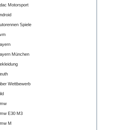
dac Motorsport
ndroid
utorennen Spiele
vm
ayern
ayern München
ekleidung
euth
iber Wettbewerb
ild
Bmw
mw E30 M3
mw M