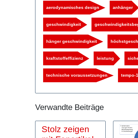
aerodynamisches design
anhänger
geschwindigkeit
geschwindigkeitsbe
hänger geschwindigkeit
höchstgesch
kraftstoffeffizienz
leistung
siche
technische voraussetzungen
tempo-1
Verwandte Beiträge
Stolz zeigen