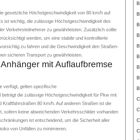
B
die gesetzliche Höchstgeschwindigkeit von 80 km/h auf
B
 ist wichtig, die zulässige Höchstgeschwindigkeit des
B
ler Verkehrsteilnehmer zu gewährleisten. Zusätzlich sollte
B
ücksichtigt werden, um eine stabile und kontrollierte
B
s vorsichtig zu fahren und die Geschwindigkeit den Straßen-
n sicheren Transport zu gewährleisten.
B
t Anhänger mit Auflaufbremse
B
B
 verfügt, gelten spezifische
B
beträgt die zulässige Höchstgeschwindigkeit für Pkw mit
C
Kraftfahrstraßen 80 km/h. Auf anderen Straßen ist die
C
t, sofern keine abweichenden Verkehrsschilder vorhanden
C
chränkungen ist entscheidend, um die Sicherheit aller
siko von Unfällen zu minimieren.
C