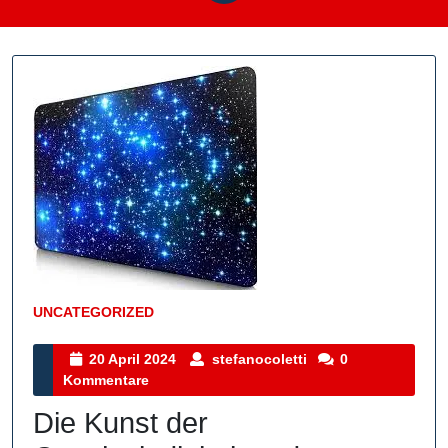
UNCATEGORIZED
Kategorie
20
stefanocoletti
20 April 2024
stefanocoletti
0
April
Kommentare
2024
Die Kunst der