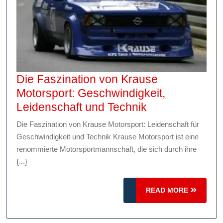
Die Faszination von Krause
Motorsport: Geschwindigkeit,
Die
Leidenschaft und Technik
Faszination
Die Faszination von Krause Motorsport: Leidenschaft für
von
Geschwindigkeit und Technik Krause Motorsport ist eine
Krause
renommierte Motorsportmannschaft, die sich durch ihre
Motorsport:
{...}
Geschwindigkei
Leidenschaft
READ
READ MORE
MORE
und
Technik