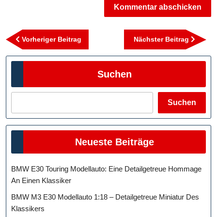
Beitragsnavigation
Vorheriger
Nächst
Vorheriger Beitrag
Nächster Beitrag
Beitrag
Beitra
Suchen
Suchen
Neueste Beiträge
BMW E30 Touring Modellauto: Eine Detailgetreue Hommage
An Einen Klassiker
BMW M3 E30 Modellauto 1:18 – Detailgetreue Miniatur Des
Klassikers