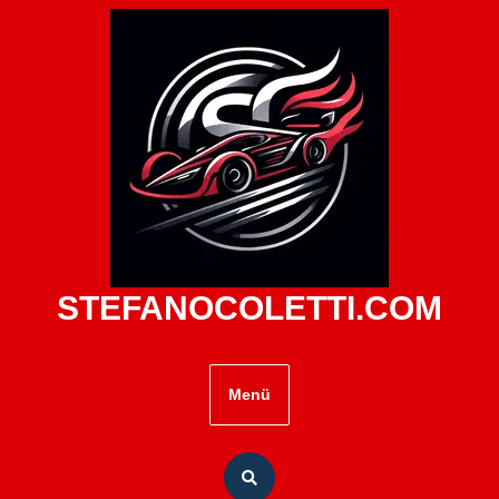
Zum
Inhalt
springen
STEFANOCOLETTI.COM
Menü