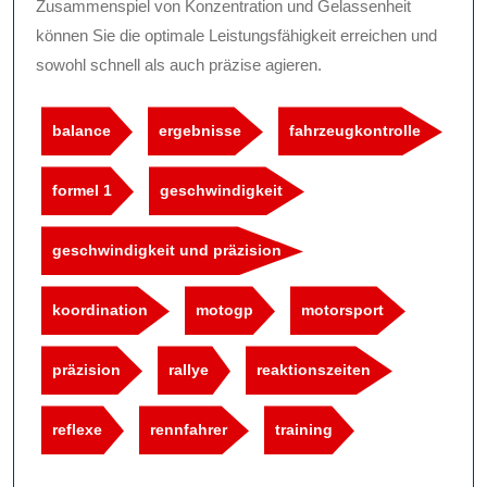
Zusammenspiel von Konzentration und Gelassenheit
können Sie die optimale Leistungsfähigkeit erreichen und
sowohl schnell als auch präzise agieren.
balance
ergebnisse
fahrzeugkontrolle
formel 1
geschwindigkeit
geschwindigkeit und präzision
koordination
motogp
motorsport
präzision
rallye
reaktionszeiten
reflexe
rennfahrer
training