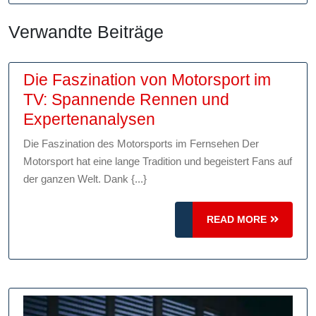
Verwandte Beiträge
Die Faszination von Motorsport im
TV: Spannende Rennen und
Die
Expertenanalysen
Faszination
Die Faszination des Motorsports im Fernsehen Der
von
Motorsport hat eine lange Tradition und begeistert Fans auf
Motorsport
der ganzen Welt. Dank {...}
im
TV:
READ
READ MORE
Spannende
MORE
Rennen
und
Expertenanalysen