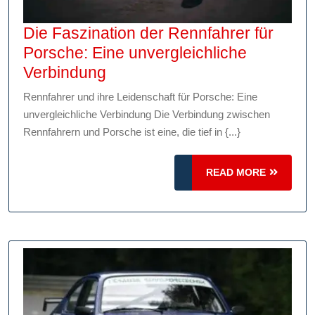
Die Faszination der Rennfahrer für
Porsche: Eine unvergleichliche
Die
Verbindung
Faszination
Rennfahrer und ihre Leidenschaft für Porsche: Eine
der
unvergleichliche Verbindung Die Verbindung zwischen
Rennfahrer
Rennfahrern und Porsche ist eine, die tief in {...}
für
Porsche:
READ
READ MORE
Eine
MORE
unvergleichliche
Verbindung