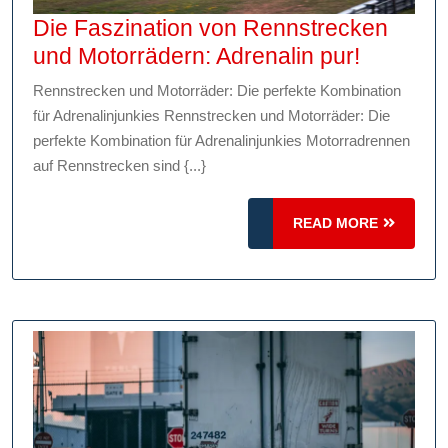
Die Faszination von Rennstrecken
Die
und Motorrädern: Adrenalin pur!
Faszinat
Rennstrecken und Motorräder: Die perfekte Kombination
von
für Adrenalinjunkies Rennstrecken und Motorräder: Die
Rennstr
perfekte Kombination für Adrenalinjunkies Motorradrennen
und
auf Rennstrecken sind {...}
Motorräd
Adrenali
READ
READ MORE
MORE
pur!