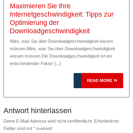
Maximieren Sie Ihre
Internetgeschwindigkeit: Tipps zur
Optimierung der
Maximieren
Downloadgeschwindigkeit
Sie
Alles, was Sie über Downloadgeschwindigkeit wissen
Ihre
müssen Alles, was Sie über Downloadgeschwindigkeit
Internetgeschw
wissen müssen Die Downloadgeschwindigkeit ist ein
Tipps
entscheidender Faktor {...}
zur
Optimierung
READ
READ MORE
MORE
der
Downloadgesc
Antwort hinterlassen
Deine E-Mail-Adresse wird nicht veröffentlicht.
Erforderliche
Felder sind mit
*
markiert