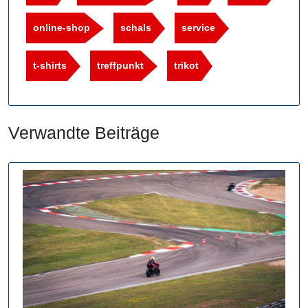
online-shop
schals
service
t-shirts
treffpunkt
trikot
Verwandte Beiträge