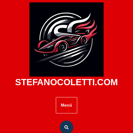
Zum
Inhalt
springen
STEFANOCOLETTI.COM
Menü