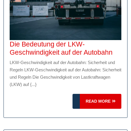
Die Bedeutung der LKW-
Die
Geschwindigkeit auf der Autobahn
Bedeu
LKW-Geschwindigkeit auf der Autobahn: Sicherheit und
der
Regeln LKW-Geschwindigkeit auf der Autobahn: Sicherheit
LKW-
und Regeln Die Geschwindigkeit von Lastkraftwagen
Gesch
(LKW) auf {...}
auf
der
READ
READ MORE
MORE
Autob