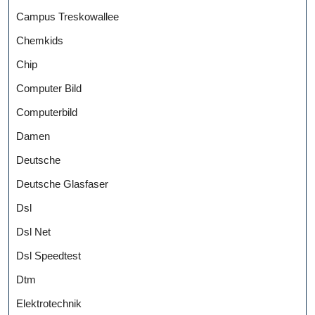
Campus Treskowallee
Chemkids
Chip
Computer Bild
Computerbild
Damen
Deutsche
Deutsche Glasfaser
Dsl
Dsl Net
Dsl Speedtest
Dtm
Elektrotechnik