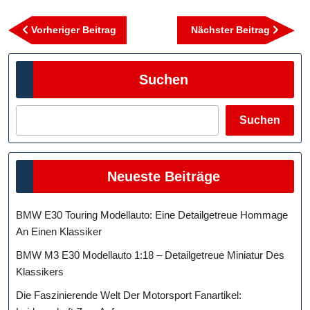
Beitragsnavigation
Vorheriger
Nächst
Vorheriger Beitrag
Nächster Beitrag
Beitrag
Beitra
Suchen
Suchen
Neueste Beiträge
BMW E30 Touring Modellauto: Eine Detailgetreue Hommage
An Einen Klassiker
BMW M3 E30 Modellauto 1:18 – Detailgetreue Miniatur Des
Klassikers
Die Faszinierende Welt Der Motorsport Fanartikel: