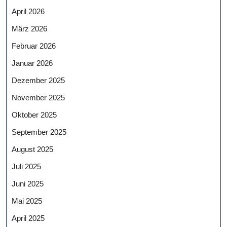
April 2026
März 2026
Februar 2026
Januar 2026
Dezember 2025
November 2025
Oktober 2025
September 2025
August 2025
Juli 2025
Juni 2025
Mai 2025
April 2025