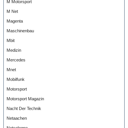
M Motorsport
M Net
Magenta
Maschinenbau
Mbit
Medizin
Mercedes
Mnet
Mobilfunk
Motorsport
Motorsport Magazin
Nacht Der Technik
Netaachen
Netcologne