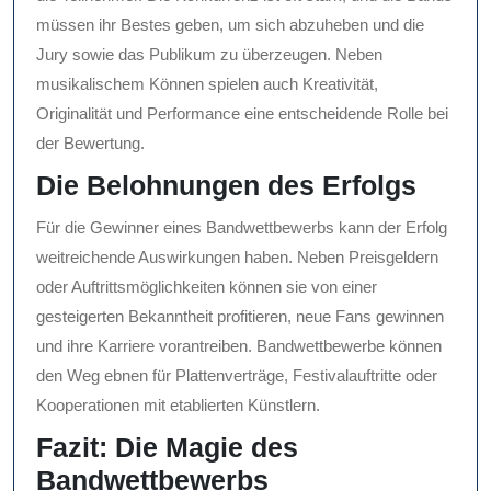
müssen ihr Bestes geben, um sich abzuheben und die
Jury sowie das Publikum zu überzeugen. Neben
musikalischem Können spielen auch Kreativität,
Originalität und Performance eine entscheidende Rolle bei
der Bewertung.
Die Belohnungen des Erfolgs
Für die Gewinner eines Bandwettbewerbs kann der Erfolg
weitreichende Auswirkungen haben. Neben Preisgeldern
oder Auftrittsmöglichkeiten können sie von einer
gesteigerten Bekanntheit profitieren, neue Fans gewinnen
und ihre Karriere vorantreiben. Bandwettbewerbe können
den Weg ebnen für Plattenverträge, Festivalauftritte oder
Kooperationen mit etablierten Künstlern.
Fazit: Die Magie des
Bandwettbewerbs