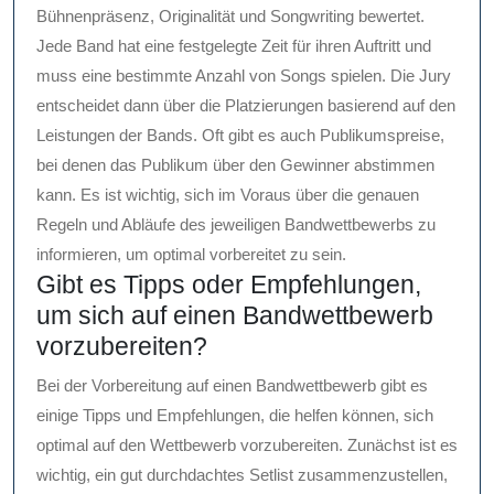
Bühnenpräsenz, Originalität und Songwriting bewertet.
Jede Band hat eine festgelegte Zeit für ihren Auftritt und
muss eine bestimmte Anzahl von Songs spielen. Die Jury
entscheidet dann über die Platzierungen basierend auf den
Leistungen der Bands. Oft gibt es auch Publikumspreise,
bei denen das Publikum über den Gewinner abstimmen
kann. Es ist wichtig, sich im Voraus über die genauen
Regeln und Abläufe des jeweiligen Bandwettbewerbs zu
informieren, um optimal vorbereitet zu sein.
Gibt es Tipps oder Empfehlungen,
um sich auf einen Bandwettbewerb
vorzubereiten?
Bei der Vorbereitung auf einen Bandwettbewerb gibt es
einige Tipps und Empfehlungen, die helfen können, sich
optimal auf den Wettbewerb vorzubereiten. Zunächst ist es
wichtig, ein gut durchdachtes Setlist zusammenzustellen,