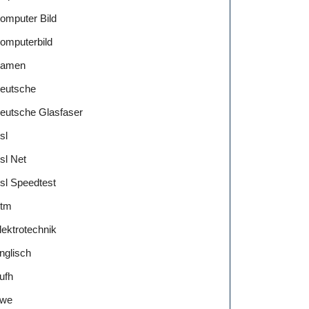
omputer Bild
omputerbild
amen
eutsche
eutsche Glasfaser
sl
sl Net
sl Speedtest
tm
lektrotechnik
nglisch
ufh
we