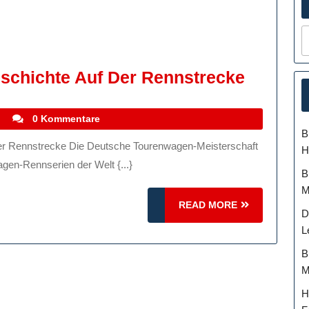
BMW
schichte Auf Der Rennstrecke
DTM:
Eine
stefanocoletti
i
0 Kommentare
B
Erfolgs
H
Auf
agen-Rennserien der Welt {...}
B
Der
M
Rennst
READ
READ MORE
D
MORE
L
B
M
H