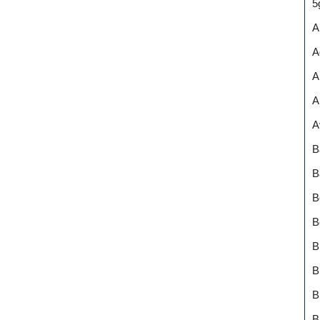
5
A
A
A
A
A
B
B
B
B
B
B
B