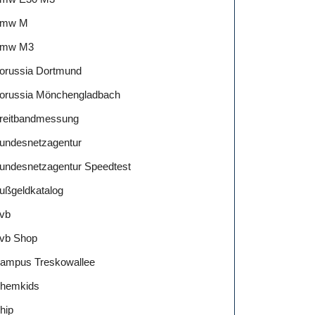
mw M
mw M3
orussia Dortmund
orussia Mönchengladbach
reitbandmessung
undesnetzagentur
undesnetzagentur Speedtest
ußgeldkatalog
vb
vb Shop
ampus Treskowallee
hemkids
hip