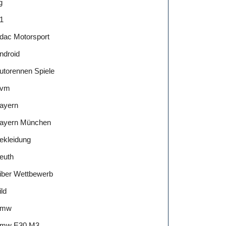
g
1
dac Motorsport
ndroid
utorennen Spiele
vm
ayern
ayern München
ekleidung
euth
iber Wettbewerb
ild
Bmw
mw E30 M3