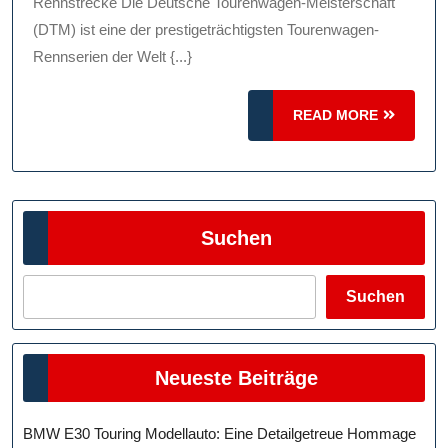
Der
Rennstrecke Die Deutsche Tourenwagen-Meisterschaft
Rennstrecke
(DTM) ist eine der prestigeträchtigsten Tourenwagen-
Rennserien der Welt {...}
READ
READ MORE
MORE
Suchen
Suchen
Neueste Beiträge
BMW E30 Touring Modellauto: Eine Detailgetreue Hommage