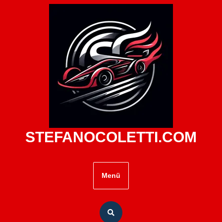
Zum
Inhalt
springen
STEFANOCOLETTI.COM
Menü