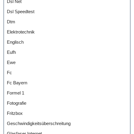
Dsl Net
Dsl Speedtest
Dtm
Elektrotechnik
Englisch
Eufh
Ewe
Fc
Fc Bayern
Formel 1
Fotografie
Fritzbox
Geschwindigkeitsüberschreitung
Glasfaser Internet