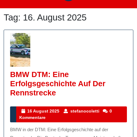
Tag:
16. August 2025
BMW DTM: Eine
Erfolgsgeschichte Auf Der
BMW
Rennstrecke
DTM:
Eine
16
stefanocoletti
16 August 2025
stefanocoletti
0
August
Kommentare
Erfolgsgeschichte
2025
Auf
BMW in der DTM: Eine Erfolgsgeschichte auf der