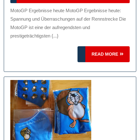
Ergebnisse
2024
Heute:
MotoGP Ergebnisse heute MotoGP Ergebnisse heute:
Spannung
Spannung und Überraschungen auf der Rennstrecke Die
Auf
MotoGP ist eine der aufregendsten und
prestigeträchtigsten {...}
Der
Rennstrecke
READ
READ MORE
MORE