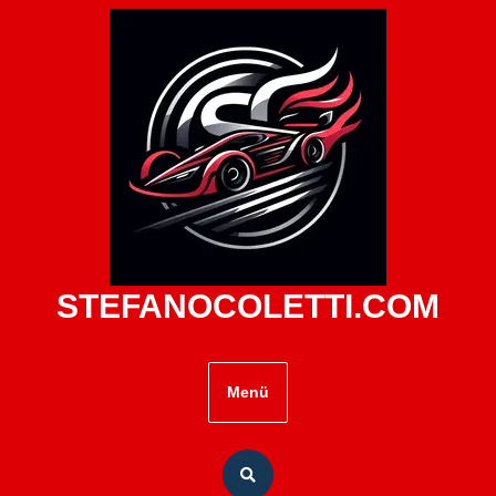
Zum
Inhalt
springen
STEFANOCOLETTI.COM
Menü