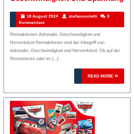
Ne
Vo
18
stefanocoletti
18 August 2024
stefanocoletti
0
August
Kommentare
Re
2024
Ad
Rennaktionen: Adrenalin, Geschwindigkeit und
Ge
Nervenkitzel Rennaktionen sind der Inbegriff von
Un
Adrenalin, Geschwindigkeit und Nervenkitzel. Ob auf der
Rennstrecke oder im {...}
Sp
READ
READ MORE
MORE