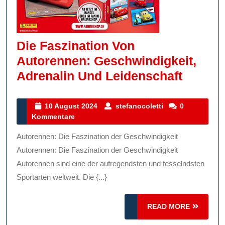
Die Faszination Von
Autorennen: Geschwindigkeit,
Die
Adrenalin Und Leidenschaft
Faszin
Von
10
stefanocoletti
10 August 2024
stefanocoletti
0
August
Kommentare
Autore
2024
Geschw
Autorennen: Die Faszination der Geschwindigkeit
Adrena
Autorennen: Die Faszination der Geschwindigkeit
Und
Autorennen sind eine der aufregendsten und fesselndsten
Sportarten weltweit. Die {...}
Leiden
READ
READ MORE
MORE