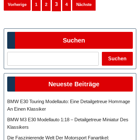
Seitennummerierung
3
1
2
4
Vorherige
Nächste
der
Beiträge
Suchen
Suchen
Neueste Beiträge
BMW E30 Touring Modellauto: Eine Detailgetreue Hommage
An Einen Klassiker
BMW M3 E30 Modellauto 1:18 – Detailgetreue Miniatur Des
Klassikers
Die Faszinierende Welt Der Motorsport Fanartikel: