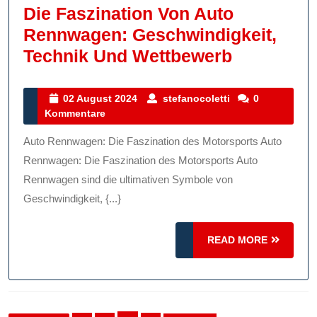
Die Faszination Von Auto
Rennwagen: Geschwindigkeit,
Die
Technik Und Wettbewerb
Faszinati
Von
02
stefanocoletti
02 August 2024
stefanocoletti
0
August
Kommentare
Auto
2024
Rennwage
Auto Rennwagen: Die Faszination des Motorsports Auto
Geschwind
Rennwagen: Die Faszination des Motorsports Auto
Technik
Rennwagen sind die ultimativen Symbole von
Geschwindigkeit, {...}
Und
Wettbewe
READ
READ MORE
MORE