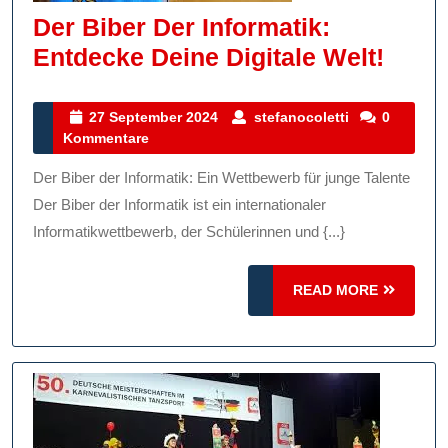
Der Biber Der Informatik:
Der
Entdecke Deine Digitale Welt!
Biber
Der
27
stefanocolett
27 September 2024
stefanocoletti
0
September
Kommentare
Infor
2024
Entd
Der Biber der Informatik: Ein Wettbewerb für junge Talente
Dein
Der Biber der Informatik ist ein internationaler
Digit
Informatikwettbewerb, der Schülerinnen und {...}
Welt!
READ
READ MORE
MORE