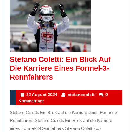
Stefano Coletti: Ein Blick Auf
Die Karriere Eines Formel-3-
Stefano
Rennfahrers
Coletti:
Ein
22
stefanocoletti
22 August 2024
stefanocoletti
0
August
Kommentare
Blick
2024
Auf
Stefano Coletti: Ein Blick auf die Karriere eines Formel-3-
Die
Rennfahrers Stefano Coletti: Ein Blick auf die Karriere
Karriere
eines Formel-3-Rennfahrers Stefano Coletti {...}