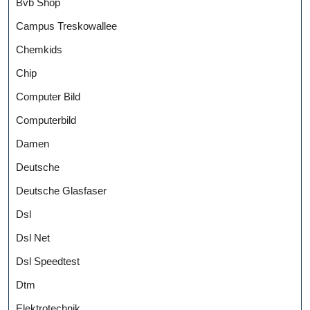
Bvb Shop
Campus Treskowallee
Chemkids
Chip
Computer Bild
Computerbild
Damen
Deutsche
Deutsche Glasfaser
Dsl
Dsl Net
Dsl Speedtest
Dtm
Elektrotechnik