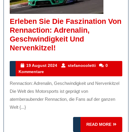
Erleben Sie Die Faszination Von
Rennaction: Adrenalin,
Geschwindigkeit Und
Erleben
Nervenkitzel!
Sie
Die
19
stefanocoletti
19 August 2024
stefanocoletti
0
August
Kommentare
Faszination
2024
Von
Rennaction: Adrenalin, Geschwindigkeit und Nervenkitzel
Rennaction:
Die Welt des Motorsports ist geprägt von
Adrenalin,
atemberaubender Rennaction, die Fans auf der ganzen
Welt {...}
Geschwindigkeit
Und
READ
READ MORE
Nervenkitzel!
MORE