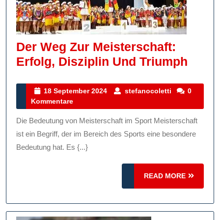
Der Weg Zur Meisterschaft:
Der
Erfolg, Disziplin Und Triumph
Weg
Zur
18
stefanocolett
18 September 2024
stefanocoletti
0
September
Kommentare
Meist
2024
Erfol
Die Bedeutung von Meisterschaft im Sport Meisterschaft
Diszi
ist ein Begriff, der im Bereich des Sports eine besondere
Und
Bedeutung hat. Es {...}
Triu
READ
READ MORE
MORE