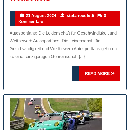
Leidenschaft
Der
21
stefanocoletti
21 August 2024
stefanocoletti
0
August
Kommentare
Autosportfans:
2024
Geschwindigkeit,
Autosportfans: Die Leidenschaft für Geschwindigkeit und
Technik
Wettbewerb Autosportfans: Die Leidenschaft für
Und
Geschwindigkeit und Wettbewerb Autosportfans gehören
zu einer einzigartigen Gemeinschaft {...}
Wettbewerb
READ
READ MORE
MORE