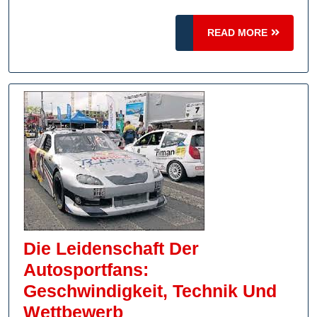
Eines
READ
Formel-
READ MORE
MORE
3-
Rennfahrers
Die Leidenschaft Der
Autosportfans:
Geschwindigkeit, Technik Und
Die
Wettbewerb