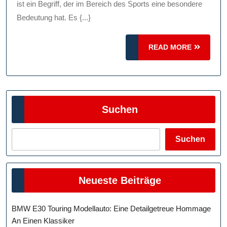
Diszi
ist ein Begriff, der im Bereich des Sports eine besondere
Und
Bedeutung hat. Es {...}
Triu
READ
READ MORE
MORE
Suchen
Suchen
Neueste Beiträge
BMW E30 Touring Modellauto: Eine Detailgetreue Hommage
An Einen Klassiker