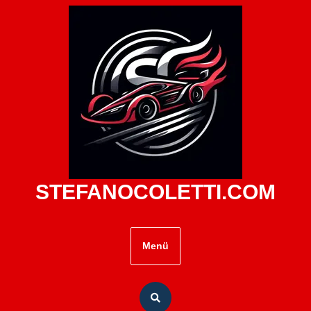
Zum
Inhalt
springen
STEFANOCOLETTI.COM
Menü