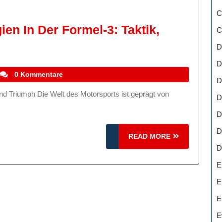
C
en In Der Formel-3: Taktik,
C
D
D
stefanocoletti
0 Kommentare
D
trategien
D
D
l-
D
READ
READ MORE
MORE
D
,
E
o
E
E
ph
E