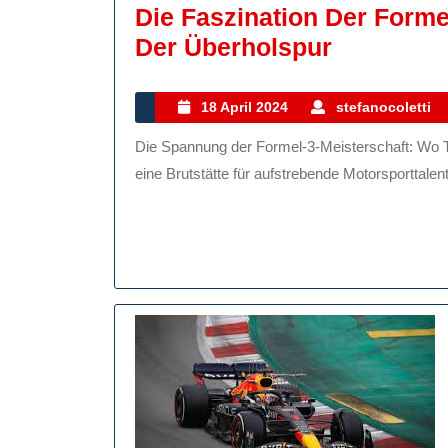
Die Faszination Der Formel
Die
Der Überholspur
Faszinati
Der
18
18 April 2024
stefanocoletti
April
Formel-
Die Spannung der Formel-3-Meisterschaft: Wo Talente geboren werden Die Formel-3-Meisterschaft ist
2024
3-
eine Brutstätte für aufstrebende Motorsporttalent
Meistersc
Talente
Auf
Der
Überhols