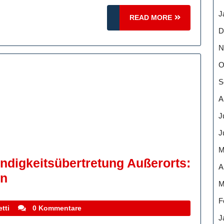
J
READ
READ MORE
MORE
D
schen
N
he
O
S
A
J
J
M
ndigkeitsübertretung Außerorts:
A
Die
en
M
Gefahren
F
Der
stefanocoletti
tti
0 Kommentare
J
Geschwindigkeitsübertretung