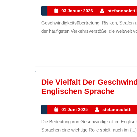
03
03 Januar 2026
stefanocoletti
Januar
Geschwindigkeitsübertretung: Risiken, Strafen und Prävention Die Geschwindigkeitsübertretung ist eine
2026
der häufigsten Verkehrsverstöße, die weltweit 
Die Vielfalt Der Geschwind
Die
Englischen Sprache
Vielfal
Der
01
01 Juni 2025
stefanocoletti
Juni
Gesch
Die Bedeutung von Geschwindigkeit im Englischen Geschwindigkeit ist ein Konzept, das in vielen
2025
Das
Sprachen eine wichtige Rolle spielt, auch im {...}
Konze