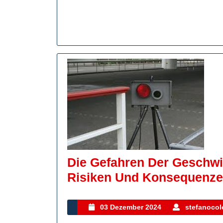
In
Der
Engli
Sprac
Die Gefahren Der Geschwi
Risiken Und Konsequenz
03
03 Dezember 2024
stefanocole
Dezember