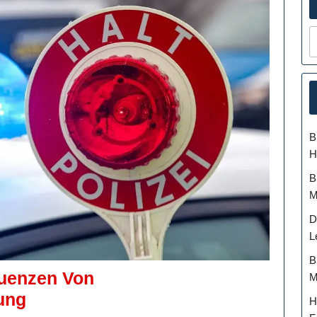
B
H
B
M
D
L
B
uenzen Von
M
Die
ung
H