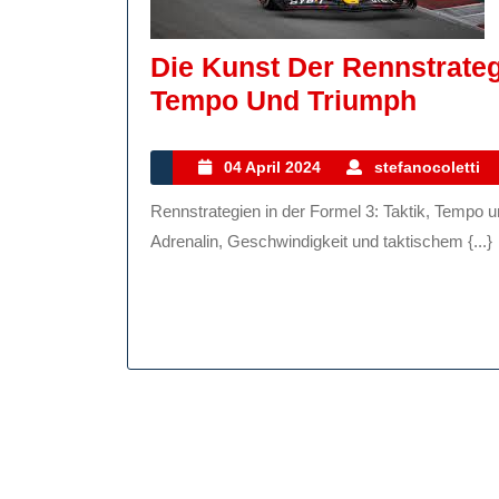
Die Kunst Der Rennstrategi
Die
Tempo Und Triumph
Kunst
Der
04
04 April 2024
stefanocoletti
April
Renns
Rennstrategien in der Formel 3: Taktik, Tempo und Triumph Die Welt des Motorsports ist geprägt von
2024
In
Adrenalin, Geschwindigkeit und taktischem {...}
Der
Forme
3:
Taktik
Temp
Und
Trium