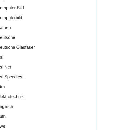
omputer Bild
omputerbild
amen
eutsche
eutsche Glasfaser
sl
sl Net
sl Speedtest
tm
lektrotechnik
nglisch
ufh
we