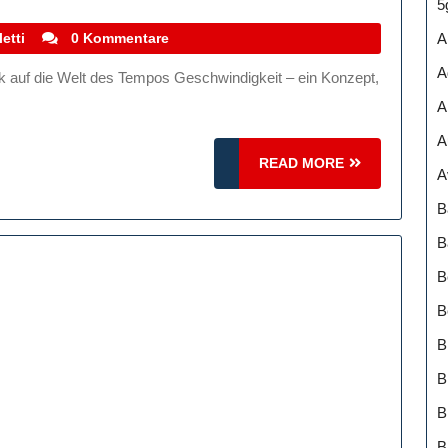
aszination
5
Von
stefanocoletti
A
etti
0 Kommentare
öchstgeschwindigkeiten:
A
in
A
lick
A
uf
READ
READ MORE
A
ie
MORE
B
elt
Des
B
Tempos
B
B
B
B
B