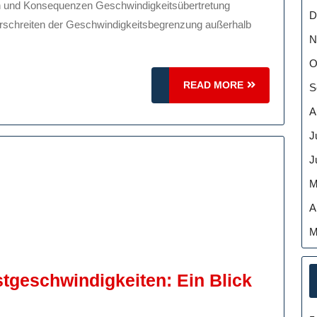
D
Außerorts:
schreiten der Geschwindigkeitsbegrenzung außerhalb
Risiken
N
Und
O
Konsequenzen
READ
READ MORE
S
MORE
A
J
J
M
A
M
tgeschwindigkeiten: Ein Blick
ie