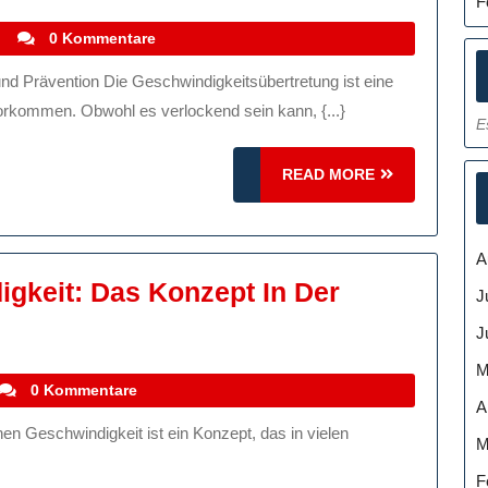
Gefahren
F
Und
stefanocoletti
0 Kommentare
Konsequenzen
Von
vorkommen. Obwohl es verlockend sein kann, {...}
E
Geschwindigkeitsübertretung
READ
READ MORE
MORE
A
igkeit: Das Konzept In Der
J
J
t
M
stefanocoletti
0 Kommentare
A
windigkeit:
M
F
pt