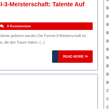
-3-Meisterschaft: Talente Auf
B
B
on
B
stefanocoletti
0 Kommentare
B
B
e, die den Traum haben, {...}
haft:
B
READ
READ MORE
B
MORE
B
B
pur
B
C
C
C