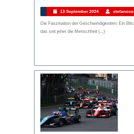
F
13
13 September 2024
stefanocol
September
H
Die Faszination der Geschwindigkeiten: Ein Blick auf die Welt des Tempos Geschwindigkeit – ein Konzept,
2024
E
das seit jeher die Menschheit {...}
B
A
D
W