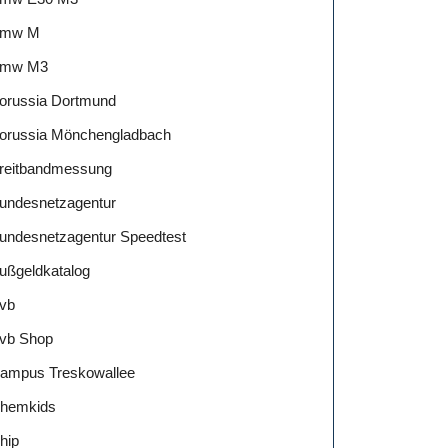
mw M
mw M3
orussia Dortmund
orussia Mönchengladbach
reitbandmessung
undesnetzagentur
undesnetzagentur Speedtest
ußgeldkatalog
vb
vb Shop
ampus Treskowallee
hemkids
hip