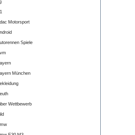
g
1
dac Motorsport
ndroid
utorennen Spiele
vm
ayern
ayern München
ekleidung
euth
iber Wettbewerb
ild
Bmw
mw E30 M3