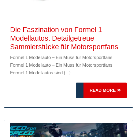
Die Faszination von Formel 1
Modellautos: Detailgetreue
Die
Sammlerstücke für Motorsportfans
Faszi
Formel 1 Modellauto – Ein Muss für Motorsportfans
von
Formel 1 Modellauto – Ein Muss für Motorsportfans
Forme
Formel 1 Modellautos sind {...}
1
Model
READ
READ MORE
Detai
MORE
Samml
für
Motor