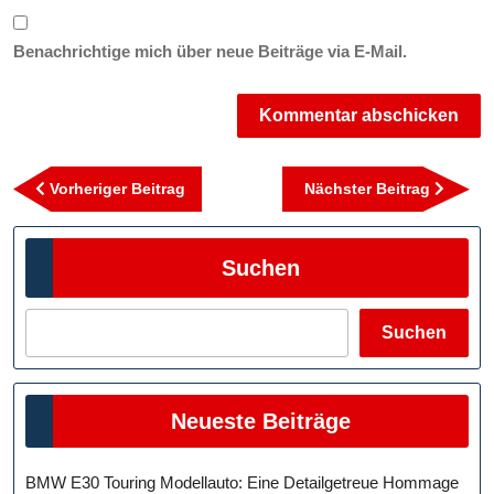
Benachrichtige mich über neue Beiträge via E-Mail.
Beitragsnavigation
Vorheriger
Nächst
Vorheriger Beitrag
Nächster Beitrag
Beitrag
Beitra
Suchen
Suchen
Neueste Beiträge
BMW E30 Touring Modellauto: Eine Detailgetreue Hommage