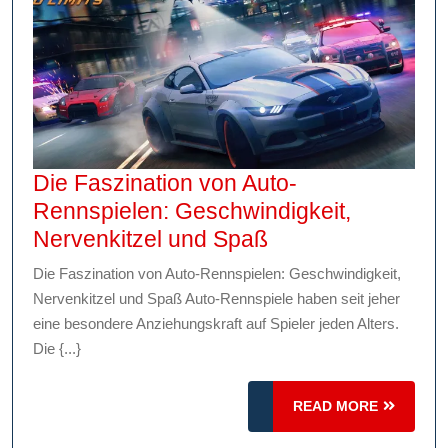
Die Faszination von Auto-
Rennspielen: Geschwindigkeit,
Die
Nervenkitzel und Spaß
Faszination
Die Faszination von Auto-Rennspielen: Geschwindigkeit,
von
Nervenkitzel und Spaß Auto-Rennspiele haben seit jeher
Auto-
eine besondere Anziehungskraft auf Spieler jeden Alters.
Rennspielen:
Die {...}
Geschwindigkeit,
Nervenkitzel
READ
READ MORE
MORE
und