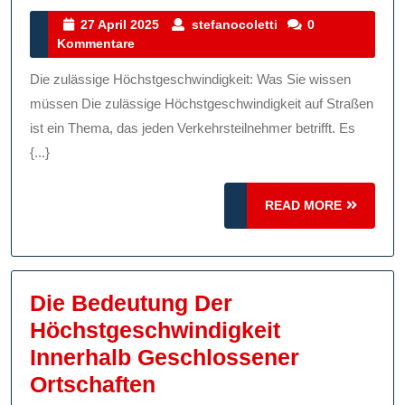
Der
27
stefanocoletti
27 April 2025
stefanocoletti
0
April
Kommentare
Einhaltung
2025
Der
Die zulässige Höchstgeschwindigkeit: Was Sie wissen
Zulässigen
müssen Die zulässige Höchstgeschwindigkeit auf Straßen
Höchstgeschwindig
ist ein Thema, das jeden Verkehrsteilnehmer betrifft. Es
{...}
Im
Straßenverkehr
READ
READ MORE
MORE
Die Bedeutung Der
Höchstgeschwindigkeit
Innerhalb Geschlossener
Die
Ortschaften