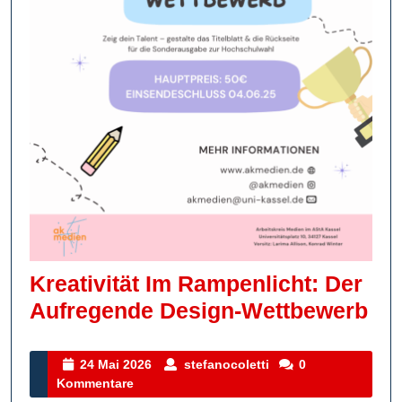
Kreativität Im Rampenlicht: Der
Kre
Aufregende Design-Wettbewerb
Im
Ra
24
stefanocoletti
24 Mai 2026
stefanocoletti
0
Mai
Kommentare
De
2026