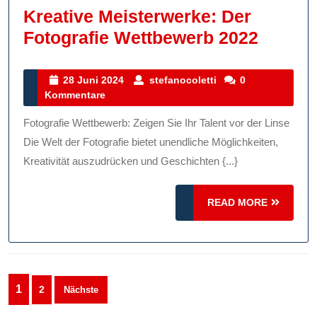
Kreative Meisterwerke: Der
Kreati
Fotografie Wettbewerb 2022
Meiste
Der
28
stefanocoletti
28 Juni 2024
stefanocoletti
0
Juni
Kommentare
Fotogr
2024
Wettb
Fotografie Wettbewerb: Zeigen Sie Ihr Talent vor der Linse
2022
Die Welt der Fotografie bietet unendliche Möglichkeiten,
Kreativität auszudrücken und Geschichten {...}
READ
READ MORE
MORE
Seitennummerierung
1
2
Nächste
der