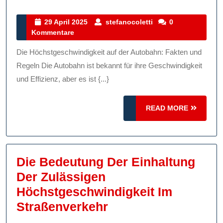
Höchstgeschwindigkeit
Auf
29
stefanocoletti
29 April 2025
stefanocoletti
0
April
Kommentare
Der
2025
Autobahn:
Die Höchstgeschwindigkeit auf der Autobahn: Fakten und
Regeln
Regeln Die Autobahn ist bekannt für ihre Geschwindigkeit
Und
und Effizienz, aber es ist {...}
Sicherheit
READ
READ MORE
MORE
Die Bedeutung Der Einhaltung
Der Zulässigen
Höchstgeschwindigkeit Im
Die
Straßenverkehr
Bedeutung