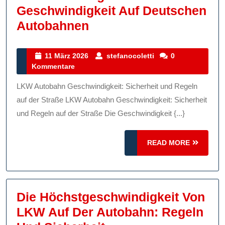
Geschwindigkeit Auf Deutschen
Die
Autobahnen
Bedeutung
Der
11
stefanocoletti
11 März 2026
stefanocoletti
0
März
Kommentare
LKW-
2026
Geschwindigkeit
LKW Autobahn Geschwindigkeit: Sicherheit und Regeln
Auf
auf der Straße LKW Autobahn Geschwindigkeit: Sicherheit
Deutschen
und Regeln auf der Straße Die Geschwindigkeit {...}
Autobahnen
READ
READ MORE
MORE
Die Höchstgeschwindigkeit Von
LKW Auf Der Autobahn: Regeln