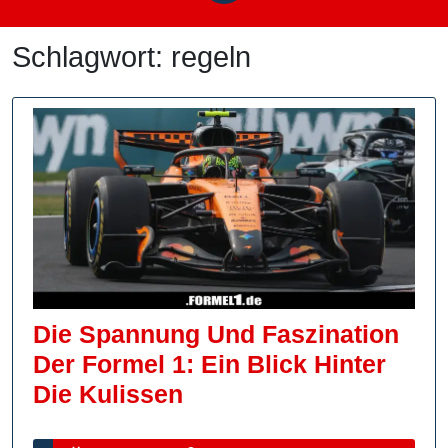
Schlagwort:
regeln
Die Spannung Und Faszination
Der Formel 1: Ein Blick Hinter
Die
Die Kulissen
Spannung