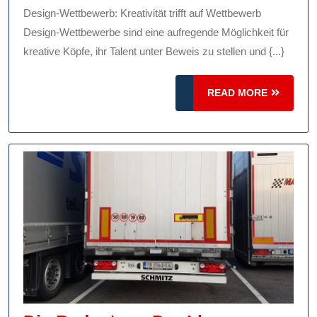
Au
Design-Wettbewerb: Kreativität trifft auf Wettbewerb
Des
Design-Wettbewerbe sind eine aufregende Möglichkeit für
We
kreative Köpfe, ihr Talent unter Beweis zu stellen und {...}
READ
READ MORE
MORE