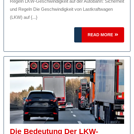
Auf
Regeln LKW-Geschwindigkeit auf der Autobahn: Sicherheit
Der
und Regeln Die Geschwindigkeit von Lastkraftwagen
(LKW) auf {...}
Autobahn
READ
READ MORE
MORE
Die Bedeutung Der LKW-