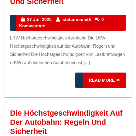
Die
Und Sicherheit
Höchstgeschwindigk
Von
27
stefanocoletti
27 Juli 2025
stefanocoletti
0
Juli
Kommentare
LKW
2025
Auf
LKW Höchstgeschwindigkeit Autobahn Die LKW-
Der
Höchstgeschwindigkeit auf der Autobahn: Regeln und
Autobahn:
Sicherheit Die Höchstgeschwindigkeit von Lastkraftwagen
(LKW) auf deutschen Autobahnen ist {...}
Regeln
Und
READ
READ MORE
Sicherheit
MORE
Die Höchstgeschwindigkeit Auf
Der Autobahn: Regeln Und
Die
Sicherheit