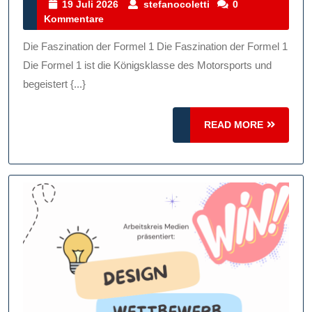
Und
19
stefanocoletti
19 Juli 2026
stefanocoletti
0
Juli
Kommentare
Faszination
2026
Der
Die Faszination der Formel 1 Die Faszination der Formel 1
Formel
Die Formel 1 ist die Königsklasse des Motorsports und
1:
begeistert {...}
Ein
READ
Blick
READ MORE
MORE
Hinter
Die
Kulissen