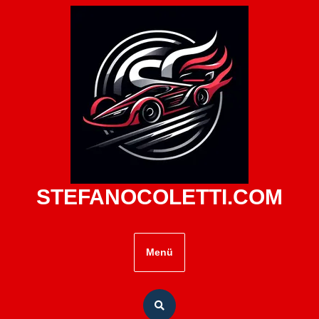
Zum
Inhalt
springen
STEFANOCOLETTI.COM
Menü