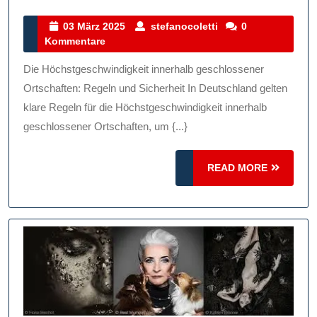
Bedeutung
Der
03
stefanocoletti
03 März 2025
stefanocoletti
0
März
Kommentare
Höchstgeschwindigkeit
2025
Innerhalb
Die Höchstgeschwindigkeit innerhalb geschlossener
Geschlossener
Ortschaften: Regeln und Sicherheit In Deutschland gelten
Ortschaften
klare Regeln für die Höchstgeschwindigkeit innerhalb
geschlossener Ortschaften, um {...}
READ
READ MORE
MORE