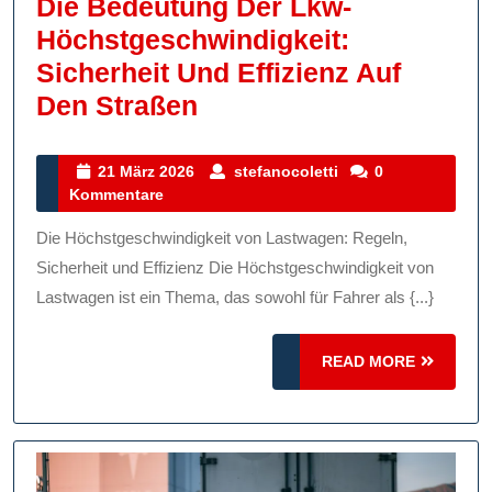
Die Bedeutung Der Lkw-
Höchstgeschwindigkeit:
Sicherheit Und Effizienz Auf
Die
Den Straßen
Bedeutung
Der
21
stefanocoletti
21 März 2026
stefanocoletti
0
März
Kommentare
Lkw-
2026
Höchstgeschwindigkei
Die Höchstgeschwindigkeit von Lastwagen: Regeln,
Sicherheit
Sicherheit und Effizienz Die Höchstgeschwindigkeit von
Und
Lastwagen ist ein Thema, das sowohl für Fahrer als {...}
Effizienz
READ
Auf
READ MORE
MORE
Den
Straßen