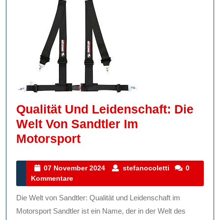
Qualität Und Leidenschaft: Die
Welt Von Sandtler Im
Qualität
Motorsport
Und
Leidenschaft:
07
stefanocoletti
07 November 2024
stefanocoletti
0
November
Kommentare
Die
2024
Welt
Die Welt von Sandtler: Qualität und Leidenschaft im
Von
Motorsport Sandtler ist ein Name, der in der Welt des