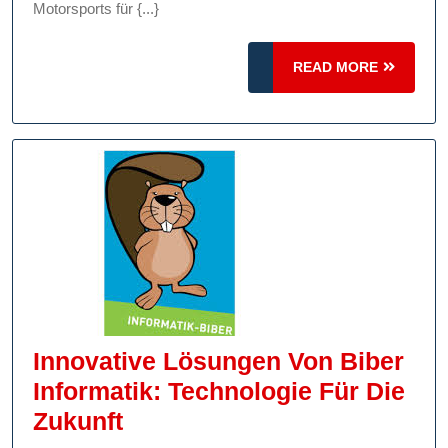
Sandtler
Motorsports für {...}
Im
READ
Motorsport
READ MORE
MORE
Innovative Lösungen Von Biber
Informatik: Technologie Für Die
Innovative
Zukunft