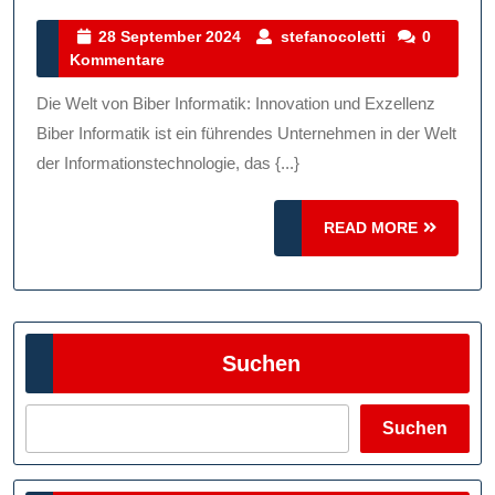
Lösungen
Von
28
stefanocolett
28 September 2024
stefanocoletti
0
September
Kommentare
Biber
2024
Informatik:
Die Welt von Biber Informatik: Innovation und Exzellenz
Technologie
Biber Informatik ist ein führendes Unternehmen in der Welt
Für
der Informationstechnologie, das {...}
Die
READ
Zukunft
READ MORE
MORE
Suchen
Suchen