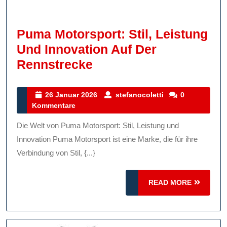
Puma Motorsport: Stil, Leistung
Und Innovation Auf Der
Puma
Rennstrecke
Motorsport:
Stil,
26
stefanocoletti
26 Januar 2026
stefanocoletti
0
Januar
Kommentare
Leistung
2026
Und
Die Welt von Puma Motorsport: Stil, Leistung und
Innovation
Innovation Puma Motorsport ist eine Marke, die für ihre
Auf
Verbindung von Stil, {...}
Der
READ
Rennstrecke
READ MORE
MORE