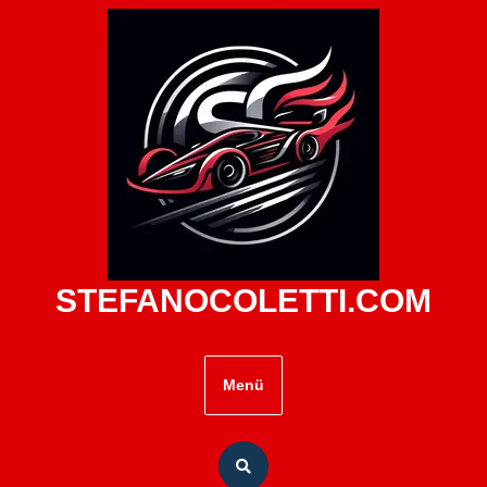
Zum
Inhalt
springen
STEFANOCOLETTI.COM
Menü