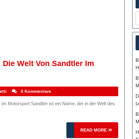
B
: Die Welt Von Sandtler Im
H
B
M
stefanocoletti
etti
0 Kommentare
D
L
B
M
READ
READ MORE
H
MORE