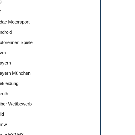
g
1
dac Motorsport
ndroid
utorennen Spiele
vm
ayern
ayern München
ekleidung
euth
iber Wettbewerb
ild
Bmw
mw E30 M3