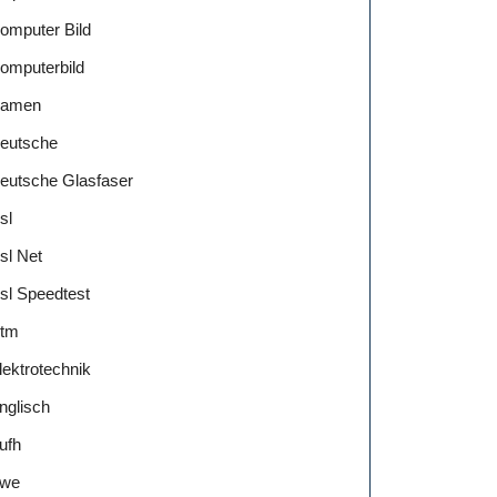
omputer Bild
omputerbild
amen
eutsche
eutsche Glasfaser
sl
sl Net
sl Speedtest
tm
lektrotechnik
nglisch
ufh
we