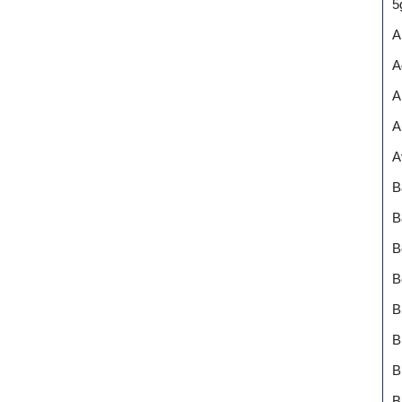
5
A
A
A
A
A
B
B
B
B
B
B
B