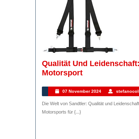
Qualität Und Leidenschaft
Qualität
Motorsport
Und
Leidenschaft:
07
07 November 2024
stefanocol
November
Die
Die Welt von Sandtler: Qualität und Leidenschaft im Motorsport Sandtler ist ein Name, der in der Welt des
2024
Welt
Motorsports für {...}
Von
Sandtler
Im