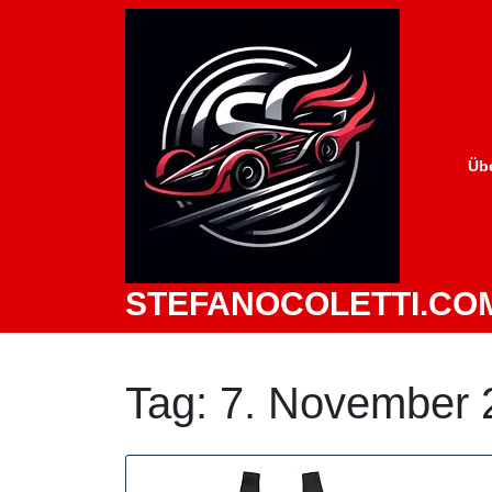
Zum
Inhalt
springen
Üb
STEFANOCOLETTI.CO
Tag:
7. November 