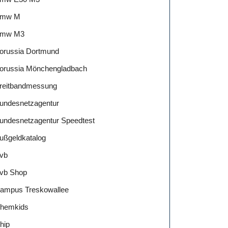
mw M
mw M3
orussia Dortmund
orussia Mönchengladbach
reitbandmessung
undesnetzagentur
undesnetzagentur Speedtest
ußgeldkatalog
vb
vb Shop
ampus Treskowallee
hemkids
hip