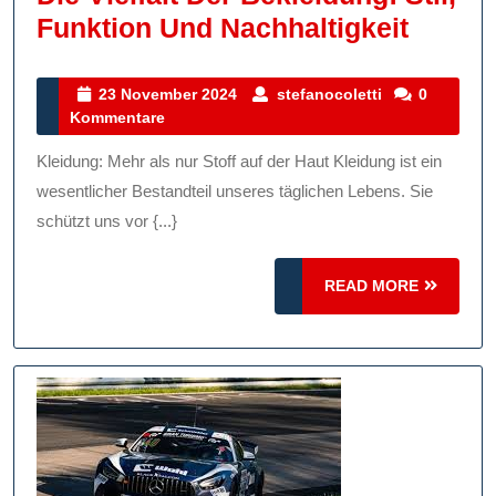
Die
Funktion Und Nachhaltigkeit
Vielfal
Der
23
stefanocoletti
23 November 2024
stefanocoletti
0
November
Kommentare
Beklei
2024
Stil,
Kleidung: Mehr als nur Stoff auf der Haut Kleidung ist ein
Funkti
wesentlicher Bestandteil unseres täglichen Lebens. Sie
Und
schützt uns vor {...}
Nachha
READ
READ MORE
MORE