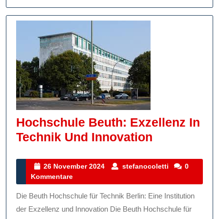
Hochschule Beuth: Exzellenz In
Hochschul
Technik Und Innovation
Beuth:
Exzellenz
26
stefanocoletti
26 November 2024
stefanocoletti
0
November
Kommentare
In
2024
Technik
Die Beuth Hochschule für Technik Berlin: Eine Institution
Und
der Exzellenz und Innovation Die Beuth Hochschule für