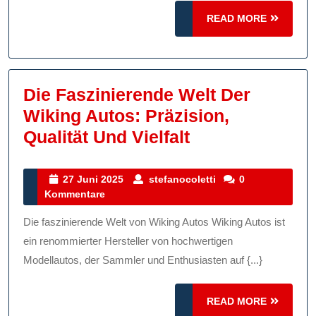
Innovationen
READ
READ MORE
MORE
Die Faszinierende Welt Der
Wiking Autos: Präzision,
Die
Qualität Und Vielfalt
Faszinierende
Welt
27
stefanocoletti
27 Juni 2025
stefanocoletti
0
Juni
Kommentare
Der
2025
Wiking
Die faszinierende Welt von Wiking Autos Wiking Autos ist
Autos:
ein renommierter Hersteller von hochwertigen
Präzision,
Modellautos, der Sammler und Enthusiasten auf {...}
Qualität
READ
Und
READ MORE
MORE