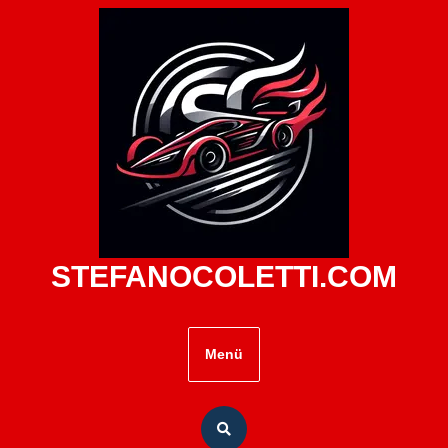
Zum
Inhalt
springen
STEFANOCOLETTI.COM
Menü