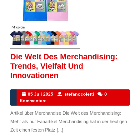
Die Welt Des Merchandising:
Trends, Vielfalt Und
Die
Innovationen
Welt
Des
05
stefanocoletti
05 Juli 2025
stefanocoletti
0
Juli
Kommentare
Merchandising:
2025
Trends,
Artikel über Merchandise Die Welt des Merchandising:
Vielfalt
Mehr als nur Fanartikel Merchandising hat in der heutigen
Und
Zeit einen festen Platz {...}