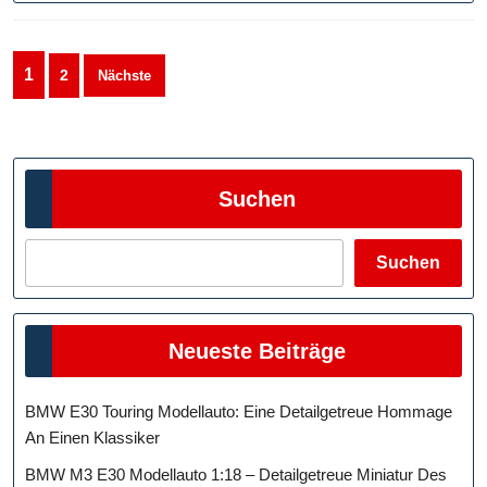
Seitennummerierung
1
2
Nächste
der
Beiträge
Suchen
Suchen
Neueste Beiträge
BMW E30 Touring Modellauto: Eine Detailgetreue Hommage
An Einen Klassiker
BMW M3 E30 Modellauto 1:18 – Detailgetreue Miniatur Des