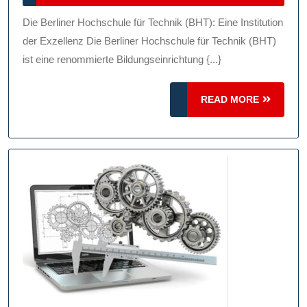
Berliner
2025
Hochsc
Die Berliner Hochschule für Technik (BHT): Eine Institution
Für
der Exzellenz Die Berliner Hochschule für Technik (BHT)
Technik
ist eine renommierte Bildungseinrichtung {...}
(BHT):
READ
READ MORE
Innovat
MORE
Und
Praxisn