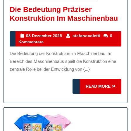
Die Bedeutung Präziser
Die
Konstruktion Im Maschinenbau
Bed
Prä
08
stefanocoletti
08 Dezember 2025
stefanocoletti
0
Dezember
Kommentare
Kon
2025
Im
Die Bedeutung der Konstruktion im Maschinenbau Im
Mas
Bereich des Maschinenbaus spielt die Konstruktion eine
zentrale Rolle bei der Entwicklung von {...}
READ
READ MORE
MORE