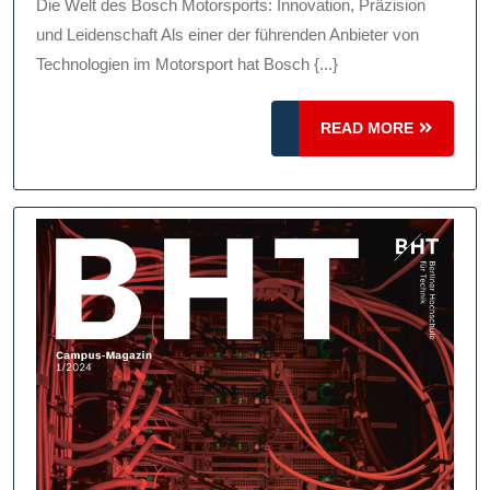
Motorsp
Die Welt des Bosch Motorsports: Innovation, Präzision
Innovat
und Leidenschaft Als einer der führenden Anbieter von
Präzisi
Technologien im Motorsport hat Bosch {...}
Und
READ
READ MORE
Leiden
MORE