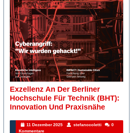
Exzellenz An Der Berliner
Hochschule Für Technik (BHT):
Exzelle
Innovation Und Praxisnähe
An
Der
11
stefanocoletti
11 Dezember 2025
stefanocoletti
0
Dezember
Kommentare