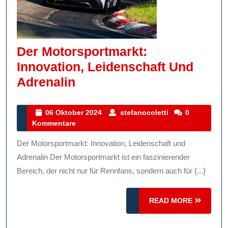
Der Motorsportmarkt:
Innovation, Leidenschaft Und
Der
Adrenalin
Motorsportmarkt:
Innovation,
06
stefanocoletti
06 Oktober 2024
stefanocoletti
0
Oktober
Kommentare
Leidenschaft
2024
Und
Der Motorsportmarkt: Innovation, Leidenschaft und
Adrenalin
Adrenalin Der Motorsportmarkt ist ein faszinierender
Bereich, der nicht nur für Rennfans, sondern auch für {...}
READ
READ MORE
MORE