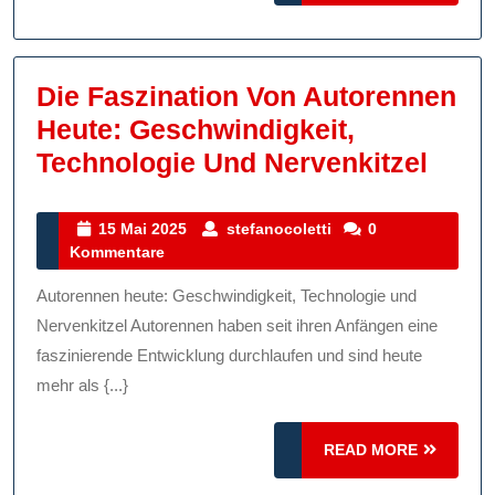
Vielfalt
Die Faszination Von Autorennen
Heute: Geschwindigkeit,
Die
Technologie Und Nervenkitzel
Fasz
Von
15
stefanocoletti
15 Mai 2025
stefanocoletti
0
Mai
Kommentare
Auto
2025
Heut
Autorennen heute: Geschwindigkeit, Technologie und
Gesc
Nervenkitzel Autorennen haben seit ihren Anfängen eine
Tech
faszinierende Entwicklung durchlaufen und sind heute
mehr als {...}
Und
Nerve
READ
READ MORE
MORE