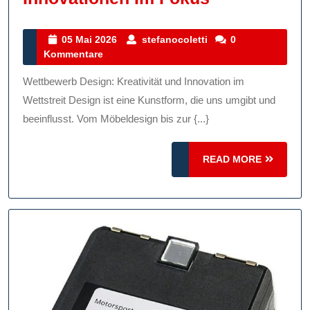
Wettbewerb
Design-
05
stefanocoletti
05 Mai 2026
stefanocoletti
0
Mai
Kommentare
Innovatione
2026
Im
Wettbewerb Design: Kreativität und Innovation im
Fokus
Wettstreit Design ist eine Kunstform, die uns umgibt und
beeinflusst. Vom Möbeldesign bis zur {...}
READ
READ MORE
MORE