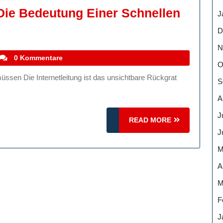
Die Bedeutung Einer Schnellen
J
D
te
N
stefanocoletti
0 Kommentare
O
S
A
J
READ
READ MORE
ung
MORE
J
M
A
M
F
J