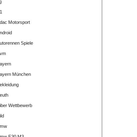
g
1
dac Motorsport
ndroid
utorennen Spiele
vm
ayern
ayern München
ekleidung
euth
iber Wettbewerb
ild
Bmw
mw E30 M3