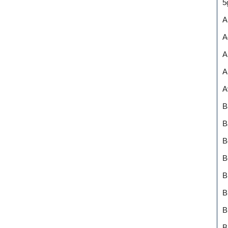
5
A
A
A
A
A
B
B
B
B
B
B
B