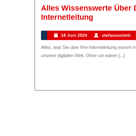
Alles Wissenswerte Über 
Alles
Internetleitung
Wissenswer
Über
18
18 Juni 2024
stefanocoletti
Juni
Die
Alles, was Sie über Ihre Internetleitung wissen müssen Die Internetleitung ist das unsichtbare Rückgrat
2024
Bedeutung
unserer digitalen Welt. Ohne sie wären {...}
Einer
Schnellen
Internetleit