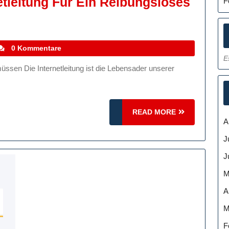
etleitung Für Ein Reibungsloses
F
n
tefanocoletti
0 Kommentare
E
tung
oses
READ
READ MORE
A
MORE
J
J
M
A
M
F