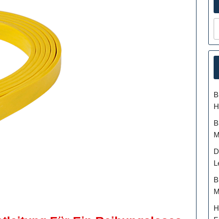
B
H
B
M
D
L
B
M
H