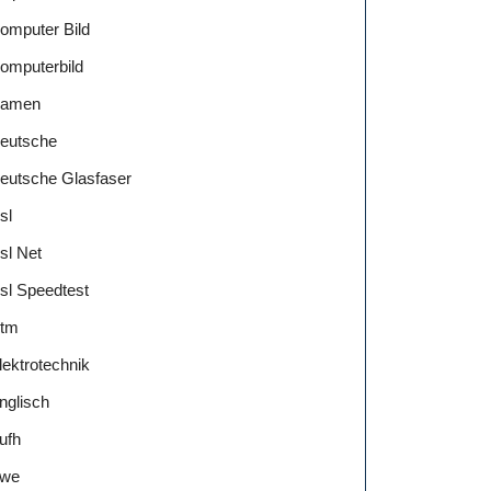
omputer Bild
omputerbild
amen
eutsche
eutsche Glasfaser
sl
sl Net
sl Speedtest
tm
lektrotechnik
nglisch
ufh
we