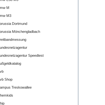
mw M
mw M3
orussia Dortmund
orussia Mönchengladbach
reitbandmessung
undesnetzagentur
undesnetzagentur Speedtest
ußgeldkatalog
vb
vb Shop
ampus Treskowallee
hemkids
hip