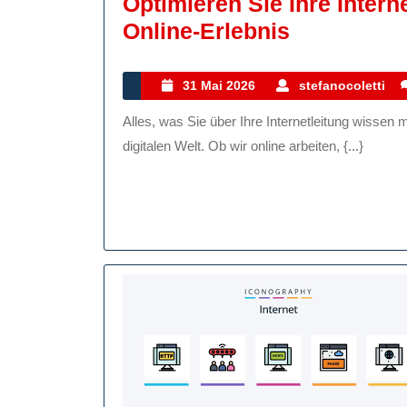
Optimieren Sie Ihre Intern
Optimiere
Online-Erlebnis
Sie
Ihre
31
s
31 Mai 2026
stefanocoletti
Mai
Internetlei
Alles, was Sie über Ihre Internetleitung wissen müssen Die Internetleitung ist die Lebensader unserer
2026
Für
digitalen Welt. Ob wir online arbeiten, {...}
Ein
Reibungsl
Online-
Erlebnis