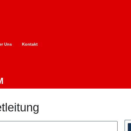
er Uns
Kontakt
M
etleitung