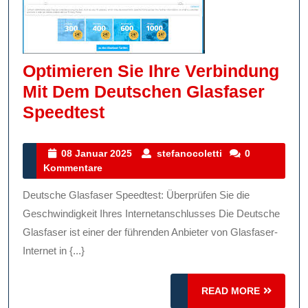
Optimieren Sie Ihre Verbindung
Mit Dem Deutschen Glasfaser
Optimieren
Speedtest
Sie
Ihre
08
stefanocoletti
08 Januar 2025
stefanocoletti
0
Januar
Kommentare
Verbindung
2025
Mit
Deutsche Glasfaser Speedtest: Überprüfen Sie die
Dem
Geschwindigkeit Ihres Internetanschlusses Die Deutsche
Deutschen
Glasfaser ist einer der führenden Anbieter von Glasfaser-
Internet in {...}
Glasfaser
Speedtest
READ
READ MORE
MORE