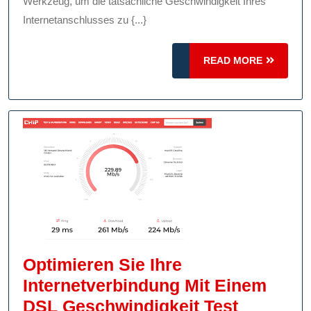
DSL-
Werkzeug, um die tatsächliche Geschwindigkeit Ihres
Internetanschlusses zu {...}
Test
Zur
READ
READ MORE
Gesc
MORE
Optimieren Sie Ihre
Internetverbindung Mit Einem
Optimier
DSL Geschwindigkeit Test