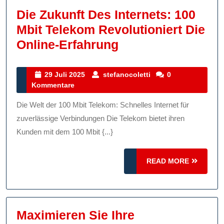
Die Zukunft Des Internets: 100
Mbit Telekom Revolutioniert Die
Die
Online-Erfahrung
Zukunft
Des
29
stefanocoletti
29 Juli 2025
stefanocoletti
0
Juli
Kommentare
Internets:
2025
100
Die Welt der 100 Mbit Telekom: Schnelles Internet für
Mbit
zuverlässige Verbindungen Die Telekom bietet ihren
Telekom
Kunden mit dem 100 Mbit {...}
Revolutioniert
READ
Die
READ MORE
MORE
Online-
Erfahrung
Maximieren Sie Ihre