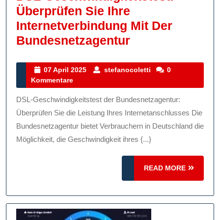
Überprüfen Sie Ihre
Internetverbindung Mit Der
DSL-
Bundesnetzagentur
Geschwindigkei
Überprüfen
07
stefanocoletti
07 April 2025
stefanocoletti
0
April
Kommentare
Sie
2025
Ihre
DSL-Geschwindigkeitstest der Bundesnetzagentur:
Internetverbin
Überprüfen Sie die Leistung Ihres Internetanschlusses Die
Mit
Bundesnetzagentur bietet Verbrauchern in Deutschland die
Möglichkeit, die Geschwindigkeit ihres {...}
Der
Bundesnetzage
READ
READ MORE
MORE