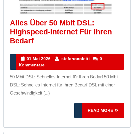
Alles Über 50 Mbit DSL:
Highspeed-Internet Für Ihren
Alles
Bedarf
Über
50
01
stefanocoletti
01 Mai 2026
stefanocoletti
0
Mai
Kommentare
Mbit
2026
DSL:
50 Mbit DSL: Schnelles Internet für Ihren Bedarf 50 Mbit
Highspeed-
DSL: Schnelles Internet für Ihren Bedarf DSL mit einer
Internet
Geschwindigkeit {...}
Für
READ
Ihren
READ MORE
MORE
Bedarf