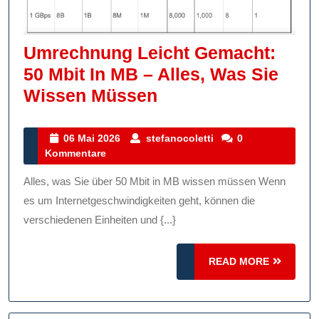
Umrechnung Leicht Gemacht:
50 Mbit In MB – Alles, Was Sie
Umrechnung
Wissen Müssen
Leicht
Gemacht:
06
stefanocoletti
06 Mai 2026
stefanocoletti
0
Mai
Kommentare
50
2026
Mbit
Alles, was Sie über 50 Mbit in MB wissen müssen Wenn
In
es um Internetgeschwindigkeiten geht, können die
MB
verschiedenen Einheiten und {...}
–
READ
Alles,
READ MORE
MORE
Was
Sie