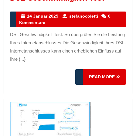
Sie
Ihre
14
stefanocoletti
14 Januar 2025
stefanocoletti
0
Januar
Kommentare
Internet
2025
Mit
DSL Geschwindigkeit Test: So überprüfen Sie die Leistung
Einem
Ihres Internetanschlusses Die Geschwindigkeit Ihres DSL-
DSL
Internetanschlusses kann einen erheblichen Einfluss auf
Ihre {...}
Geschwin
Test
READ
READ MORE
MORE