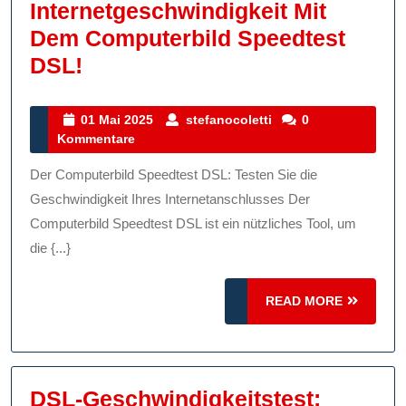
Internetgeschwindigkeit Mit
Dem Computerbild Speedtest
Maximieren
DSL!
Sie
Ihre
01
stefanocoletti
01 Mai 2025
stefanocoletti
0
Mai
Kommentare
Internetgeschwindigkeit
2025
Mit
Der Computerbild Speedtest DSL: Testen Sie die
Dem
Geschwindigkeit Ihres Internetanschlusses Der
Computerbild
Computerbild Speedtest DSL ist ein nützliches Tool, um
die {...}
Speedtest
DSL!
READ
READ MORE
MORE
DSL-Geschwindigkeitstest: