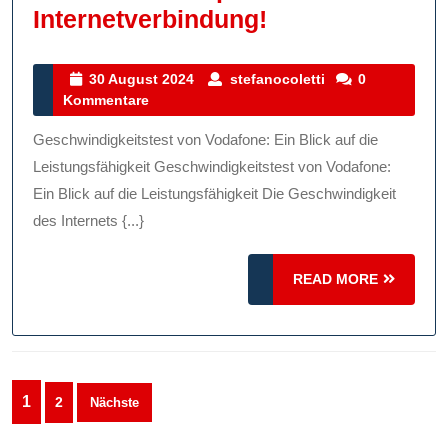
Geschwindigkei
Internetverbindung!
Mit
Vodafone:
30
stefanocoletti
30 August 2024
stefanocoletti
0
August
Kommentare
Überprüfen
2024
Sie
Geschwindigkeitstest von Vodafone: Ein Blick auf die
Ihre
Leistungsfähigkeit Geschwindigkeitstest von Vodafone:
Internetverbin
Ein Blick auf die Leistungsfähigkeit Die Geschwindigkeit
des Internets {...}
READ
READ MORE
MORE
Seitennummerierung
1
2
Nächste
der