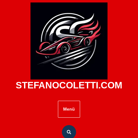
Zum
Inhalt
springen
STEFANOCOLETTI.COM
Menü