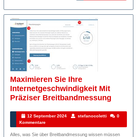
Maximieren Sie Ihre
Internetgeschwindigkeit Mit
Maximi
Präziser Breitbandmessung
Sie
Ihre
12
stefanocolett
12 September 2024
stefanocoletti
0
September
Kommentare
Intern
2024
Mit
Alles, was Sie über Breitbandmessung wissen müssen