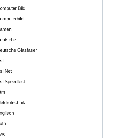
omputer Bild
omputerbild
amen
eutsche
eutsche Glasfaser
sl
sl Net
sl Speedtest
tm
lektrotechnik
nglisch
ufh
we