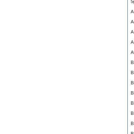
5
A
A
A
A
A
B
B
B
B
B
B
B