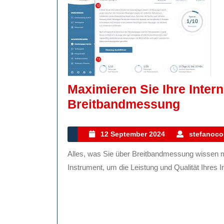
Maximieren Sie Ihre Inter
Maximi
Breitbandmessung
Sie
Ihre
12
12 September 2024
stefanocol
September
Interne
Alles, was Sie über Breitbandmessung wissen müssen Die Breitbandmessung ist ein entscheidendes
2024
Mit
Instrument, um die Leistung und Qualität Ihres I
Präzise
Breitb