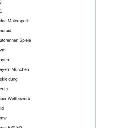
g
1
dac Motorsport
ndroid
utorennen Spiele
vm
ayern
ayern München
ekleidung
euth
iber Wettbewerb
ild
Bmw
mw E30 M3