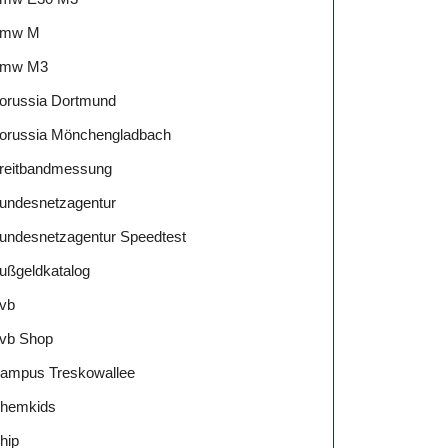
mw M
mw M3
orussia Dortmund
orussia Mönchengladbach
reitbandmessung
undesnetzagentur
undesnetzagentur Speedtest
ußgeldkatalog
vb
vb Shop
ampus Treskowallee
hemkids
hip