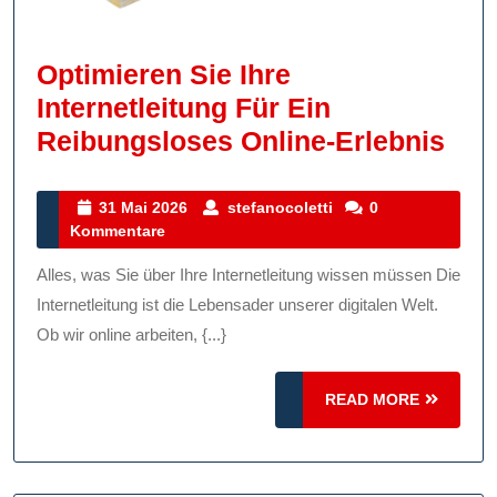
Optimieren Sie Ihre
Internetleitung Für Ein
Opt
Reibungsloses Online-Erlebnis
Sie
Ihre
31
stefanocoletti
31 Mai 2026
stefanocoletti
0
Mai
Kommentare
Inte
2026
Für
Alles, was Sie über Ihre Internetleitung wissen müssen Die
Ein
Internetleitung ist die Lebensader unserer digitalen Welt.
Rei
Ob wir online arbeiten, {...}
Onl
READ
READ MORE
Erl
MORE