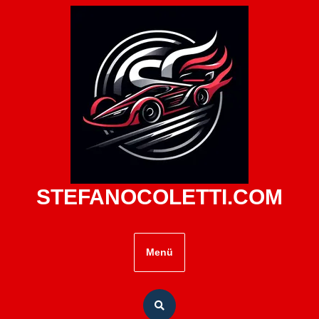
Zum
Inhalt
springen
STEFANOCOLETTI.COM
Menü