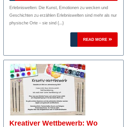
2025
Der
Erlebniswelten: Die Kunst, Emotionen zu wecken und
Erle
Geschichten zu erzählen Erlebniswelten sind mehr als nur
Emo
physische Orte – sie sind {...}
Ges
READ
READ MORE
Und
MORE
Inn
Kreativer Wettbewerb: Wo