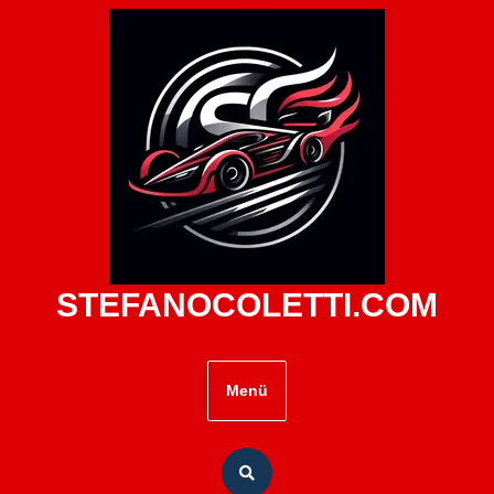
Zum
Inhalt
springen
STEFANOCOLETTI.COM
Menü