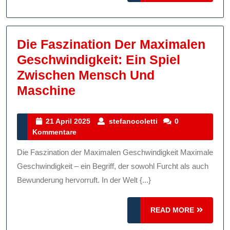
Die Faszination Der Maximalen
Geschwindigkeit: Ein Spiel
Zwischen Mensch Und
Die
Maschine
Faszination
Der
21
stefanocoletti
21 April 2025
stefanocoletti
0
April
Kommentare
Maximalen
2025
Geschwindigkeit:
Die Faszination der Maximalen Geschwindigkeit Maximale
Ein
Geschwindigkeit – ein Begriff, der sowohl Furcht als auch
Spiel
Bewunderung hervorruft. In der Welt {...}
Zwischen
READ
Mensch
READ MORE
MORE
Und