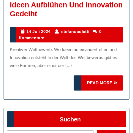
Ideen Aufblühen Und Innovation
Kreativer
Gedeiht
Wettbewerb:
Wo
14
stefanocoletti
14 Juli 2024
stefanocoletti
0
Juli
Kommentare
Ideen
2024
Aufblühen
Kreativer Wettbewerb: Wo Ideen aufeinandertreffen und
Und
Innovation entsteht In der Welt des Wettbewerbs gibt es
Innovation
viele Formen, aber einer der {...}
Gedeiht
READ
READ MORE
MORE
Suchen