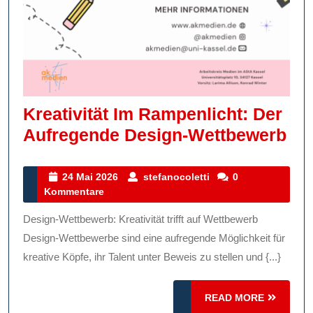
Kreativität Im Rampenlicht: Der
Kre
Aufregende Design-Wettbewerb
Im
Ra
24
stefanocoletti
24 Mai 2026
stefanocoletti
0
Mai
Kommentare
De
2026
Au
Design-Wettbewerb: Kreativität trifft auf Wettbewerb
Des
Design-Wettbewerbe sind eine aufregende Möglichkeit für
We
kreative Köpfe, ihr Talent unter Beweis zu stellen und {...}
READ
READ MORE
MORE