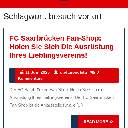
Schlagwort:
besuch vor ort
FC Saarbrücken Fan-Shop:
Holen Sie Sich Die Ausrüstung
FC
Ihres Lieblingsvereins!
Saarbrücke
Fan-
11
stefanocoletti
11 Juni 2025
stefanocoletti
0
Juni
Kommentare
Shop:
2025
Holen
Der FC Saarbrücken Fan-Shop: Holen Sie sich die
Sie
Ausrüstung Ihres Lieblingsvereins! Der FC Saarbrücken
Sich
Fan-Shop ist die Anlaufstelle für alle {...}
Die
READ
READ MORE
Ausrüstung
MORE