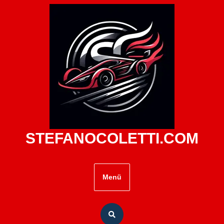
Zum
Inhalt
springen
STEFANOCOLETTI.COM
Menü