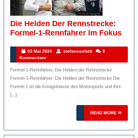
Die Helden Der Rennstrecke:
Die
Formel-1-Rennfahrer Im Fokus
Hel
Der
03
stefanocoletti
03 Mai 2024
stefanocoletti
0
Mai
Kommentare
Renn
2024
Form
Formel-1-Rennfahrer: Die Helden der Rennstrecke
1-
Formel-1-Rennfahrer: Die Helden der Rennstrecke Die
Renn
Formel 1 ist die Königsklasse des Motorsports und ihre
{...}
Im
Fok
READ
READ MORE
MORE