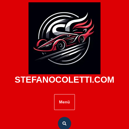
Zum
Inhalt
springen
STEFANOCOLETTI.COM
Menü