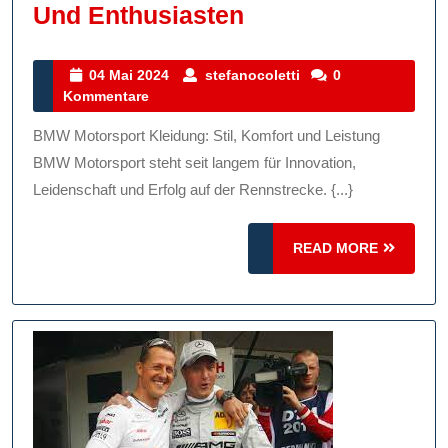
Stilvoll
Und Enthusiasten
Unterwegs:
BMW
04
stefanocoletti
04 Mai 2024
stefanocoletti
0
Mai
Kommentare
Motorsport
2024
Kleidung
BMW Motorsport Kleidung: Stil, Komfort und Leistung
Für
BMW Motorsport steht seit langem für Innovation,
Fans
Leidenschaft und Erfolg auf der Rennstrecke. {...}
Und
READ
Enthusiasten
READ MORE
MORE