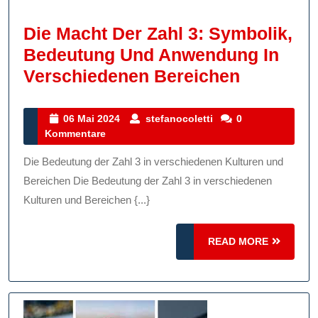
Die Macht Der Zahl 3: Symbolik,
Bedeutung Und Anwendung In
Die
Verschiedenen Bereichen
Macht
Der
06
stefanocoletti
06 Mai 2024
stefanocoletti
0
Mai
Kommentare
Zahl
2024
3:
Die Bedeutung der Zahl 3 in verschiedenen Kulturen und
Symbolik
Bereichen Die Bedeutung der Zahl 3 in verschiedenen
Bedeutu
Kulturen und Bereichen {...}
Und
READ
READ MORE
Anwendu
MORE
In
Verschie
Bereiche