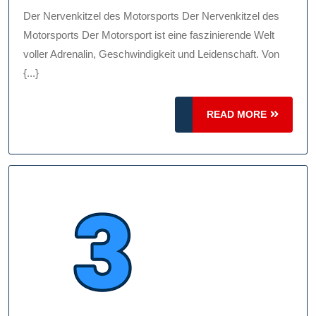
2024
Geschw
Der Nervenkitzel des Motorsports Der Nervenkitzel des
Adrena
Motorsports Der Motorsport ist eine faszinierende Welt
Und
voller Adrenalin, Geschwindigkeit und Leidenschaft. Von
{...}
Leiden
READ
READ MORE
MORE