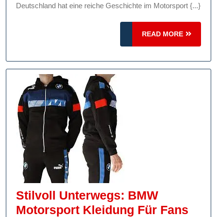
Rennfahrer:
Deutschland hat eine reiche Geschichte im Motorsport {...}
Geschwindigkeit,
READ
Präzision
READ MORE
MORE
Und
Leidenschaft
Stilvoll Unterwegs: BMW
Motorsport Kleidung Für Fans