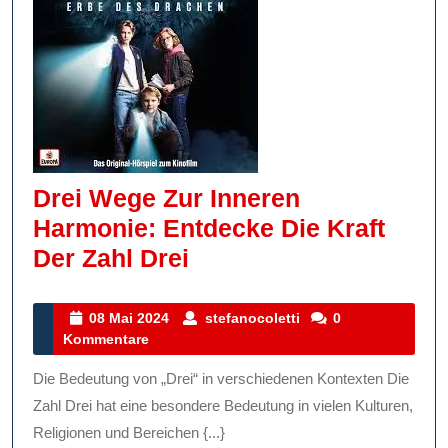
Drei Wege Zur Inneren
Harmonie: Entdecke Die Kraft
Drei
Der Zahl Drei
Wege
Zur
08
stefanocoletti
08 Mai 2024
stefanocoletti
0
Mai
Kommentare
Inneren
2024
Harmonie:
Die Bedeutung von „Drei“ in verschiedenen Kontexten Die
Entdecke
Zahl Drei hat eine besondere Bedeutung in vielen Kulturen,
Die
Religionen und Bereichen {...}