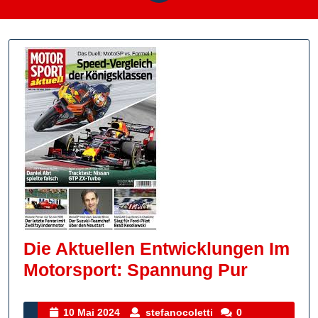
Die Aktuellen Entwicklungen Im
Die
Motorsport: Spannung Pur
Aktuelle
Entwick
10
stefanocoletti
10 Mai 2024
stefanocoletti
0