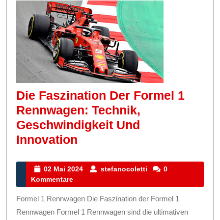
Die Faszination Der Formel 1
Rennwagen: Technik,
Geschwindigkeit Und
Die
Innovation
Faszination
Der
02
stefanocoletti
02 Mai 2024
stefanocoletti
0
Mai
Kommentare
Formel
2024
1
Formel 1 Rennwagen Die Faszination der Formel 1
Rennwagen:
Rennwagen Formel 1 Rennwagen sind die ultimativen