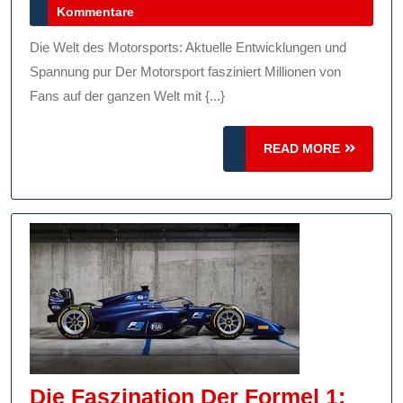
Mai
Kommentare
Im
2024
Motorsp
Die Welt des Motorsports: Aktuelle Entwicklungen und
Spannu
Spannung pur Der Motorsport fasziniert Millionen von
Pur
Fans auf der ganzen Welt mit {...}
READ
READ MORE
MORE
Die Faszination Der Formel 1: