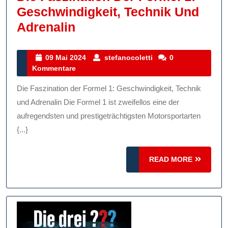
Geschwindigkeit, Technik Und
Die
Adrenalin
Faszination
Der
09
stefanocoletti
09 Mai 2024
stefanocoletti
0
Mai
Kommentare
Formel
2024
1:
Die Faszination der Formel 1: Geschwindigkeit, Technik
Geschwindigkeit,
und Adrenalin Die Formel 1 ist zweifellos eine der
Technik
aufregendsten und prestigeträchtigsten Motorsportarten
{...}
Und
Adrenalin
READ
READ MORE
MORE