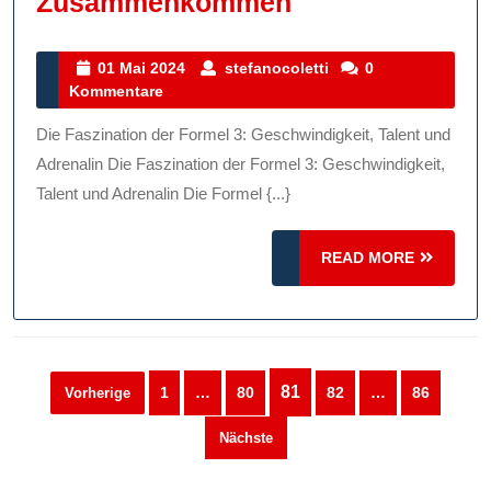
Die
Zusammenkommen
Formel
3:
01
stefanocoletti
01 Mai 2024
stefanocoletti
0
Mai
Kommentare
Wo
2024
Geschwindigke
Die Faszination der Formel 3: Geschwindigkeit, Talent und
Und
Adrenalin Die Faszination der Formel 3: Geschwindigkeit,
Talent
Talent und Adrenalin Die Formel {...}
Auf
READ
Der
READ MORE
MORE
Rennstrecke
Zusammenko
Seitennummerierung
81
1
…
80
82
…
86
Vorherige
der
Nächste
Beiträge