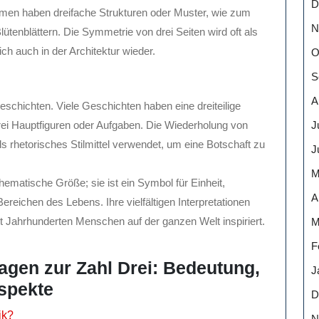
D
ismen haben dreifache Strukturen oder Muster, wie zum
N
Blütenblättern. Die Symmetrie von drei Seiten wird oft als
h auch in der Architektur wieder.
O
S
A
eschichten. Viele Geschichten haben eine dreiteilige
J
drei Hauptfiguren oder Aufgaben. Die Wiederholung von
 rhetorisches Stilmittel verwendet, um eine Botschaft zu
J
M
thematische Größe; sie ist ein Symbol für Einheit,
A
reichen des Lebens. Ihre vielfältigen Interpretationen
it Jahrhunderten Menschen auf der ganzen Welt inspiriert.
M
F
ragen zur Zahl Drei: Bedeutung,
J
spekte
D
ik?
N