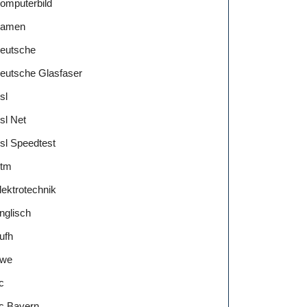
omputerbild
amen
eutsche
eutsche Glasfaser
sl
sl Net
sl Speedtest
tm
lektrotechnik
nglisch
ufh
we
c
c Bayern