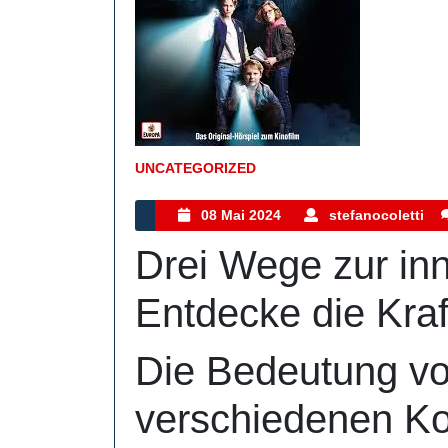
UNCATEGORIZED
Kategorie
08
s
08 Mai 2024
stefanocoletti
Mai
Drei Wege zur in
2024
Entdecke die Kraf
Die Bedeutung von
verschiedenen Ko