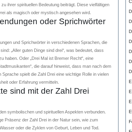
C
u ihrer spirituellen Bedeutung beiträgt. Diese vielfältigen
D
 Drei als magisch oder mystisch angesehen wird.
endungen oder Sprichwörter
D
D
D
dungen und Sprichwörter in verschiedenen Sprachen, die
 sind: „Aller guten Dinge sind drei“, was bedeutet, dass
D
zu haben. Oder „Drei Mal ist Bremer Recht“, eine
D
dtmusikanten“, die darauf hinweist, dass man nach dem
D
 Sprache spielt die Zahl Drei eine wichtige Rolle in vielen
E
eit oder Erfahrung vermitteln.
te sind mit der Zahl Drei
E
E
E
ifenden symbolischen und spirituellen Aspekten verbunden.
ge Präsenz der Zahl Drei in der Natur sein, wie zum
F
d Wasser oder die Zyklen von Geburt, Leben und Tod.
F