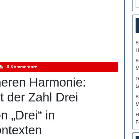
B
H
B
tefanocoletti
0 Kommentare
M
neren Harmonie:
D
L
t der Zahl Drei
B
M
 „Drei“ in
H
F
ntexten