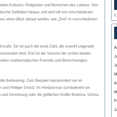
ielen Kulturen, Religionen und Bereichen des Lebens. Ihre
tische Definition hinaus und wird oft mit verschiedenen
E
ns einen Blick darauf werfen, wie „Drei“ in verschiedenen
imzahl. Sie ist auch die erste Zahl, die sowohl ungerade
A
 verwendet wird. Drei ist die Summe der ersten beiden
J
in vielen mathematischen Formeln und Berechnungen.
J
M
tuelle Bedeutung. Zum Beispiel repräsentiert sie im
A
hn und Heiliger Geist). Im Hinduismus symbolisiert sie
M
und Zerstörung oder die göttlichen Kräfte Brahma, Vishnu
F
J