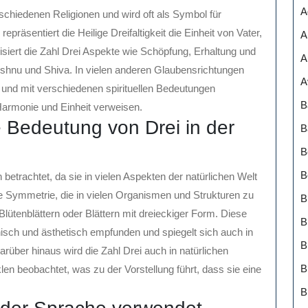
A
rschiedenen Religionen und wird oft als Symbol für
repräsentiert die Heilige Dreifaltigkeit die Einheit von Vater,
A
siert die Zahl Drei Aspekte wie Schöpfung, Erhaltung und
A
Vishnu und Shiva. In vielen anderen Glaubensrichtungen
A
n und mit verschiedenen spirituellen Bedeutungen
B
 Harmonie und Einheit verweisen.
e Bedeutung von Drei in der
B
B
B
h betrachtet, da sie in vielen Aspekten der natürlichen Welt
ache Symmetrie, die in vielen Organismen und Strukturen zu
B
i Blütenblättern oder Blättern mit dreieckiger Form. Diese
B
nisch und ästhetisch empfunden und spiegelt sich auch in
arüber hinaus wird die Zahl Drei auch in natürlichen
B
 beobachtet, was zu der Vorstellung führt, dass sie eine
B