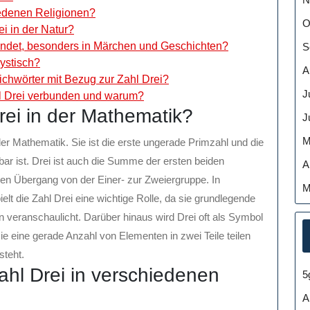
iedenen Religionen?
O
i in der Natur?
wendet, besonders in Märchen und Geschichten?
S
ystisch?
A
hwörter mit Bezug zur Zahl Drei?
J
hl Drei verbunden und warum?
rei in der Mathematik?
J
M
er Mathematik. Sie ist die erste ungerade Primzahl und die
lbar ist. Drei ist auch die Summe der ersten beiden
A
den Übergang von der Einer- zur Zweiergruppe. In
M
 die Zahl Drei eine wichtige Rolle, da sie grundlegende
on veranschaulicht. Darüber hinaus wird Drei oft als Symbol
ie eine gerade Anzahl von Elementen in zwei Teile teilen
steht.
Zahl Drei in verschiedenen
5
A