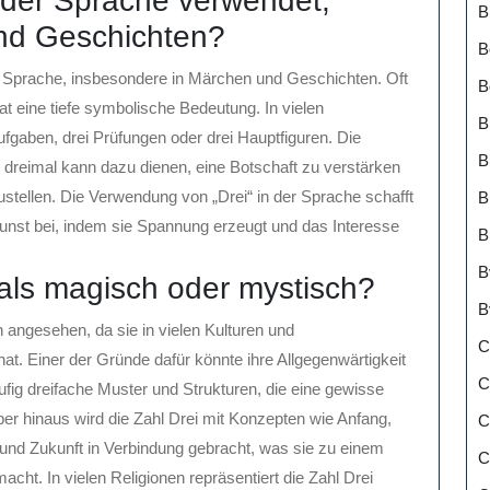
n der Sprache verwendet,
B
nd Geschichten?
B
der Sprache, insbesondere in Märchen und Geschichten. Oft
B
t eine tiefe symbolische Bedeutung. In vielen
B
ufgaben, drei Prüfungen oder drei Hauptfiguren. Die
B
dreimal kann dazu dienen, eine Botschaft zu verstärken
tellen. Die Verwendung von „Drei“ in der Sprache schafft
B
kunst bei, indem sie Spannung erzeugt und das Interesse
B
B
 als magisch oder mystisch?
B
h angesehen, da sie in vielen Kulturen und
C
. Einer der Gründe dafür könnte ihre Allgegenwärtigkeit
C
häufig dreifache Muster und Strukturen, die eine gewisse
er hinaus wird die Zahl Drei mit Konzepten wie Anfang,
C
und Zukunft in Verbindung gebracht, was sie zu einem
C
ht. In vielen Religionen repräsentiert die Zahl Drei