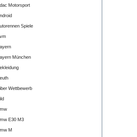
dac Motorsport
ndroid
utorennen Spiele
vm
ayern
ayern München
ekleidung
euth
iber Wettbewerb
ild
Bmw
mw E30 M3
mw M