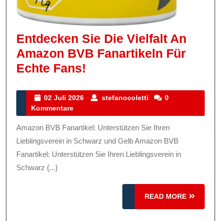
Entdecken Sie Die Vielfalt An
Amazon BVB Fanartikeln Für
Entdecken
Echte Fans!
Sie
Die
02
stefanocoletti
02 Juli 2026
stefanocoletti
0
Juli
Kommentare
Vielfalt
2026
An
Amazon BVB Fanartikel: Unterstützen Sie Ihren
Amazon
Lieblingsverein in Schwarz und Gelb Amazon BVB
BVB
Fanartikel: Unterstützen Sie Ihren Lieblingsverein in
Schwarz {...}
Fanartikeln
Für
READ
READ MORE
Echte
MORE
Fans!