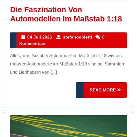
Die Faszination Von
Die
Automodellen Im Maßstab 1:18
Fasz
Von
04
stefanocoletti
04 Juli 2026
stefanocoletti
0
Juli
Kommentare
Aut
2026
Im
Alles, was Sie über Automodell im Maßstab 1:18 wissen
Maß
müssen Automodelle im Maßstab 1:18 sind bei Sammlern
1:18
und Liebhabern von {...}
READ
READ MORE
MORE