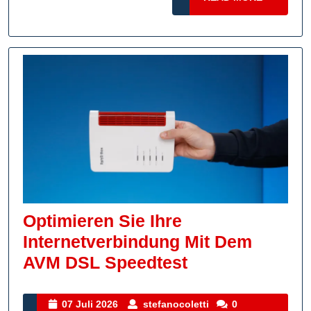
Unterstütz
MORE
Mit
Stolz!
Optimieren Sie Ihre
Internetverbindung Mit Dem
Optimieren
AVM DSL Speedtest
Sie
Ihre
07
stefanocoletti
07 Juli 2026
stefanocoletti
0