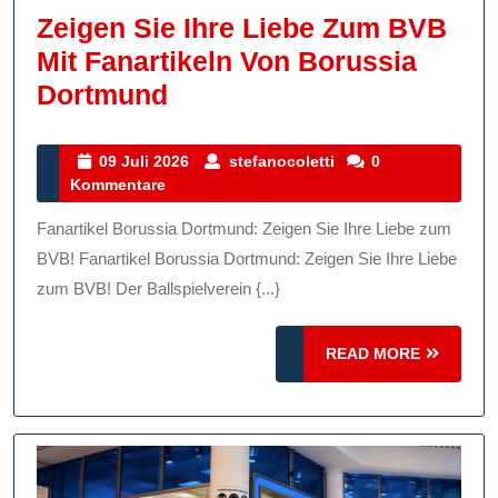
Zeigen Sie Ihre Liebe Zum BVB
Mit Fanartikeln Von Borussia
Zeigen
Dortmund
Sie
Ihre
09
stefanocoletti
09 Juli 2026
stefanocoletti
0
Juli
Kommentare
Liebe
2026
Zum
Fanartikel Borussia Dortmund: Zeigen Sie Ihre Liebe zum
BVB
BVB! Fanartikel Borussia Dortmund: Zeigen Sie Ihre Liebe
Mit
zum BVB! Der Ballspielverein {...}
Fanartikeln
READ
Von
READ MORE
MORE
Borussia
Dortmund