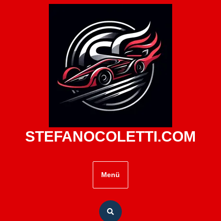
Zum
Inhalt
springen
STEFANOCOLETTI.COM
Menü