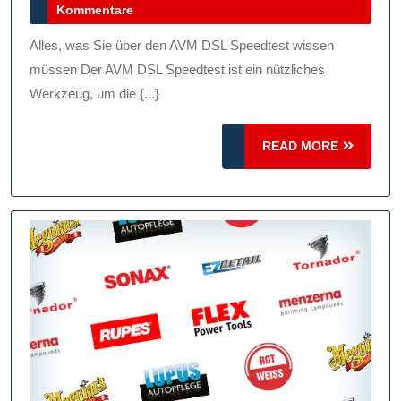
Juli
Kommentare
Internetverbin
2026
Mit
Alles, was Sie über den AVM DSL Speedtest wissen
Dem
müssen Der AVM DSL Speedtest ist ein nützliches
AVM
Werkzeug, um die {...}
DSL
READ
Speedtest
READ MORE
MORE