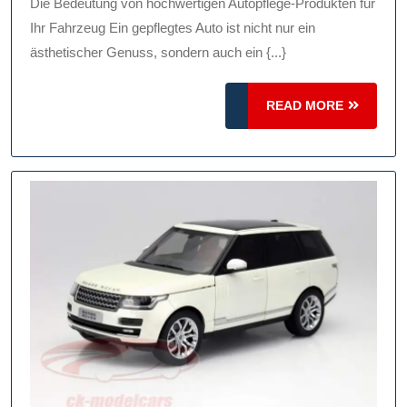
Für
Die Bedeutung von hochwertigen Autopflege-Produkten für
Ihr
Ihr Fahrzeug Ein gepflegtes Auto ist nicht nur ein
Fahrzeug:
ästhetischer Genuss, sondern auch ein {...}
Pflege
READ
Und
READ MORE
MORE
Schutz
In
Einem!