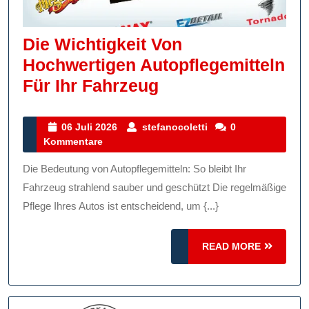
Die Wichtigkeit Von
Hochwertigen Autopflegemitteln
Die
Für Ihr Fahrzeug
Wichtigkeit
Von
06
stefanocoletti
06 Juli 2026
stefanocoletti
0
Juli
Kommentare
Hochwertigen
2026
Autopflegemitteln
Die Bedeutung von Autopflegemitteln: So bleibt Ihr
Für
Fahrzeug strahlend sauber und geschützt Die regelmäßige
Ihr
Pflege Ihres Autos ist entscheidend, um {...}
Fahrzeug
READ
READ MORE
MORE