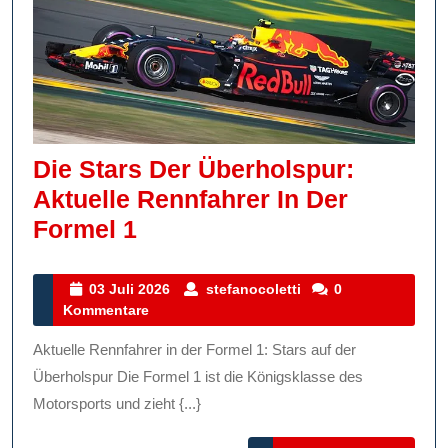
Die Stars Der Überholspur:
Aktuelle Rennfahrer In Der
Die
Formel 1
Stars
Der
03
stefanocoletti
03 Juli 2026
stefanocoletti
0
Juli
Kommentare
Überholspur:
2026
Aktuelle
Aktuelle Rennfahrer in der Formel 1: Stars auf der
Rennfahrer
Überholspur Die Formel 1 ist die Königsklasse des
In
Motorsports und zieht {...}
Der