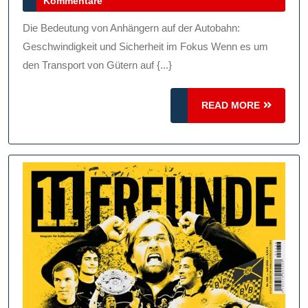
Kommentare
Ge
2026
Un
Die Bedeutung von Anhängern auf der Autobahn:
Sic
Geschwindigkeit und Sicherheit im Fokus Wenn es um
Fü
den Transport von Gütern auf {...}
An
READ
READ MORE
Au
MORE
De
Au