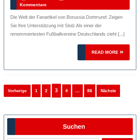
Juni
Kommentare
Von
2026
Borussia
Die Welt der Fanartikel von Borussia Dortmund: Zeigen
Dortmund
Sie Ihre Unterstützung mit Stolz Als einer der
Für
renommiertesten Fußballvereine Deutschlands zieht {...}
Echte
READ
BVB-
READ MORE
MORE
Fans
Seitennummerierung
3
1
2
4
…
86
Vorherige
Nächste
der
Beiträge
Suchen