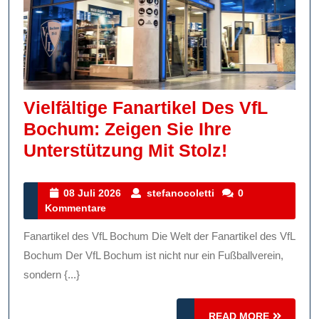
Vielfältige Fanartikel Des VfL
Bochum: Zeigen Sie Ihre
Vielfältige
Unterstützung Mit Stolz!
Fanartikel
Des
08
stefanocoletti
08 Juli 2026
stefanocoletti
0
Juli
Kommentare
VfL
2026
Bochum:
Fanartikel des VfL Bochum Die Welt der Fanartikel des VfL
Zeigen
Bochum Der VfL Bochum ist nicht nur ein Fußballverein,
Sie
sondern {...}
Ihre
READ
READ MORE