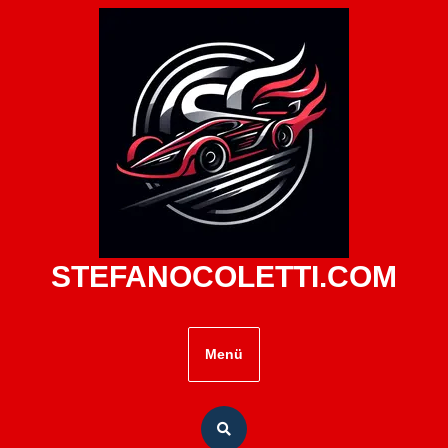
Zum
Inhalt
springen
STEFANOCOLETTI.COM
Menü