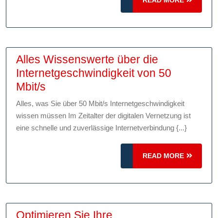
modernen
MORE
Welt
Alles Wissenswerte über die
Internetgeschwindigkeit von 50
Alles
Mbit/s
Wissenswerte
Alles, was Sie über 50 Mbit/s Internetgeschwindigkeit
über
wissen müssen Im Zeitalter der digitalen Vernetzung ist
die
eine schnelle und zuverlässige Internetverbindung {...}
Internetgeschwindigkeit
von
READ
READ MORE
50
MORE
Mbit/s
Optimieren Sie Ihre