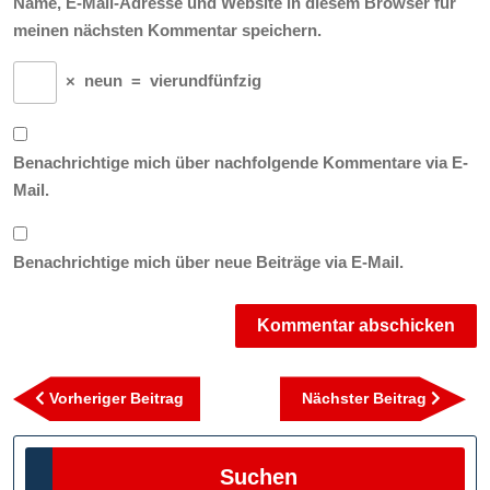
Name, E-Mail-Adresse und Website in diesem Browser für
meinen nächsten Kommentar speichern.
×
neun
=
vierundfünfzig
Benachrichtige mich über nachfolgende Kommentare via E-
Mail.
Benachrichtige mich über neue Beiträge via E-Mail.
Beitragsnavigation
Vorheriger
Nächst
Vorheriger Beitrag
Nächster Beitrag
Beitrag
Beitra
Suchen