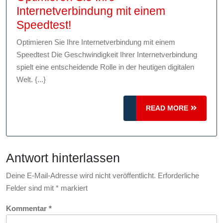
Internetverbindung mit einem
Optimieren
Speedtest!
Sie
Optimieren Sie Ihre Internetverbindung mit einem
Ihre
Speedtest Die Geschwindigkeit Ihrer Internetverbindung
Internetverbindung
spielt eine entscheidende Rolle in der heutigen digitalen
mit
Welt. {...}
einem
Speedtest!
READ
READ MORE
MORE
Antwort hinterlassen
Deine E-Mail-Adresse wird nicht veröffentlicht.
Erforderliche
Felder sind mit
*
markiert
Kommentar
*