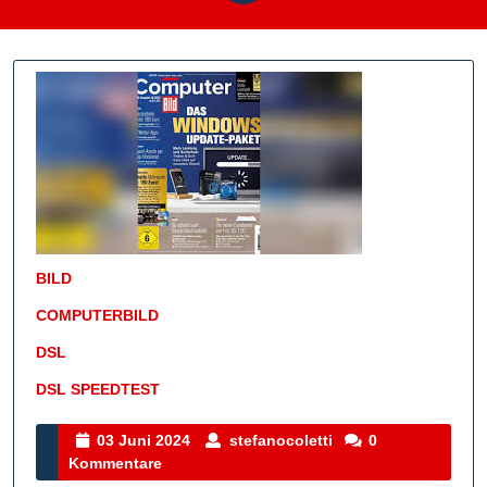
BILD
COMPUTERBILD
DSL
DSL SPEEDTEST
Kategorie
03
stefanocoletti
03 Juni 2024
stefanocoletti
0
Juni
Kommentare
2024