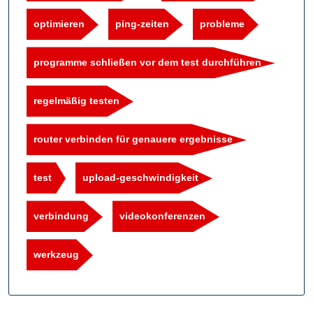
optimieren
ping-zeiten
probleme
programme schließen vor dem test durchführen
regelmäßig testen
router verbinden für genauere ergebnisse
test
upload-geschwindigkeit
verbindung
videokonferenzen
werkzeug