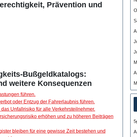
erechtigkeit, Prävention und
O
S
A
J
J
M
gkeits-Bußgeldkatalogs:
A
und weitere Konsequenzen
M
astungen führen.
rbot oder Entzug der Fahrerlaubnis führen.
s Unfallrisiko für alle Verkehrsteilnehmer.
sicherungsrisiko erhöhen und zu höheren Beiträgen
5
ister bleiben für eine gewisse Zeit bestehen und
A