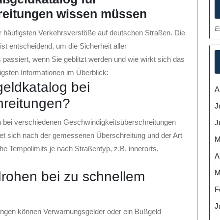
reitungen wissen müssen
E
r häufigsten Verkehrsverstöße auf deutschen Straßen. Die
t entscheidend, um die Sicherheit aller
passiert, wenn Sie geblitzt werden und wie wirkt sich das
igsten Informationen im Überblick:
geldkatalog bei
A
hreitungen?
J
en bei verschiedenen Geschwindigkeitsüberschreitungen
J
et sich nach der gemessenen Überschreitung und der Art
M
he Tempolimits je nach Straßentyp, z.B. innerorts,
A
M
ohen bei zu schnellem
F
J
tungen können Verwarnungsgelder oder ein Bußgeld