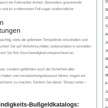
D
auch ein Fahrverbot drohen. Besonders gravierende
 und im schlimmsten Fall sogar strafrechtliche
N
O
on
S
etungen
A
ichtig, stets die geltenden Tempolimits einzuhalten und
J
hten Sie auf Verkehrsschilder, insbesondere in sensiblen
J
ssen Sie Ihre Geschwindigkeit entsprechend an.
M
A
uer, sondern gefährden auch die Sicherheit aller
M
n halten und verantwortungsbewusst fahren, tragen wir
 sicherer zu machen. Denken Sie daran: Tempo runter –
F
J
D
indigkeits-Bußgeldkatalogs:
N