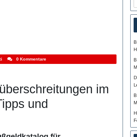
B
H
stefanocoletti
i
0 Kommentare
B
M
D
L
überschreitungen im
B
Tipps und
M
H
F
ußgeldkatalog für