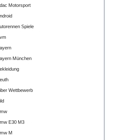
dac Motorsport
ndroid
utorennen Spiele
vm
ayern
ayern München
ekleidung
euth
iber Wettbewerb
ild
Bmw
mw E30 M3
mw M