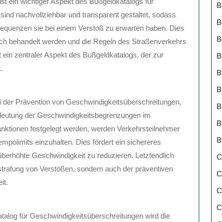
t ein wichtiger Aspekt des Bußgeldkatalogs für
B
sind nachvollziehbar und transparent gestaltet, sodass
B
equenzen sie bei einem Verstoß zu erwarten haben. Dies
B
leich behandelt werden und die Regeln des Straßenverkehrs
t ein zentraler Aspekt des Bußgeldkatalogs, der zur
B
.
B
B
ei der Prävention von Geschwindigkeitsüberschreitungen,
B
Bedeutung der Geschwindigkeitsbegrenzungen im
B
nktionen festgelegt werden, werden Verkehrsteilnehmer
B
Tempolimits einzuhalten. Dies fördert ein sichereres
 überhöhte Geschwindigkeit zu reduzieren. Letztendlich
C
estrafung von Verstößen, sondern auch der präventiven
C
it.
C
C
alog für Geschwindigkeitsüberschreitungen wird die