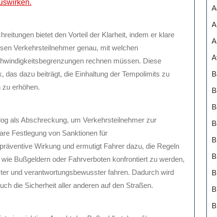
uswirken.
A
A
eitungen bietet den Vorteil der Klarheit, indem er klare
A
issen Verkehrsteilnehmer genau, mit welchen
A
chwindigkeitsbegrenzungen rechnen müssen. Diese
B
, das dazu beiträgt, die Einhaltung der Tempolimits zu
n zu erhöhen.
B
B
alog als Abschreckung, um Verkehrsteilnehmer zur
B
lare Festlegung von Sanktionen für
B
präventive Wirkung und ermutigt Fahrer dazu, die Regeln
B
 wie Bußgeldern oder Fahrverboten konfrontiert zu werden,
ster und verantwortungsbewusster fahren. Dadurch wird
auch die Sicherheit aller anderen auf den Straßen.
B
B