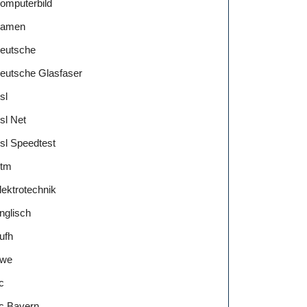
omputerbild
amen
eutsche
eutsche Glasfaser
sl
sl Net
sl Speedtest
tm
lektrotechnik
nglisch
ufh
we
c
c Bayern