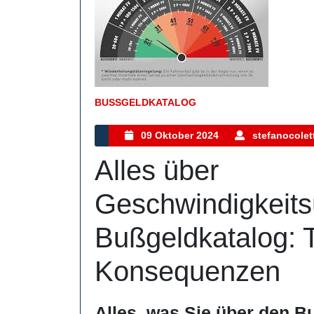
BUSSGELDKATALOG
Kategorie
09
09 Oktober 2024
stefanocolett
Oktober
Alles über
2024
Geschwindigkeits
Bußgeldkatalog: 
Konsequenzen
Alles, was Sie über den B