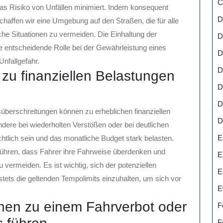
C
das Risiko von Unfällen minimiert. Indem konsequent
D
haffen wir eine Umgebung auf den Straßen, die für alle
liche Situationen zu vermeiden. Die Einhaltung der
D
e entscheidende Rolle bei der Gewährleistung eines
D
Unfallgefahr.
D
u finanziellen Belastungen
D
D
berschreitungen können zu erheblichen finanziellen
D
ndere bei wiederholten Verstößen oder bei deutlichen
E
htlich sein und das monatliche Budget stark belasten.
ühren, dass Fahrer ihre Fahrweise überdenken und
E
 vermeiden. Es ist wichtig, sich der potenziellen
E
tets die geltenden Tempolimits einzuhalten, um sich vor
E
nen zu einem Fahrverbot oder
F
F