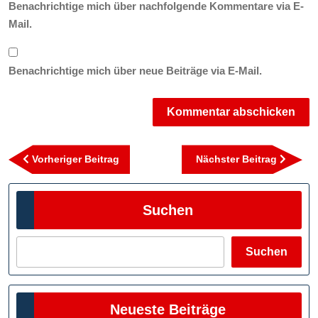
Benachrichtige mich über nachfolgende Kommentare via E-
Mail.
Benachrichtige mich über neue Beiträge via E-Mail.
Beitragsnavigation
Vorheriger
Nächst
Vorheriger Beitrag
Nächster Beitrag
Beitrag
Beitra
Suchen
Suchen
Neueste Beiträge