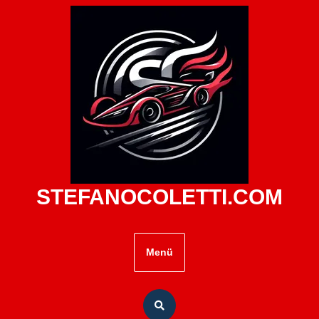
Zum
Inhalt
springen
STEFANOCOLETTI.COM
Menü