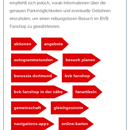
empfiehlt sich jedoch, vorab Informationen über die
genauen Parkmöglichkeiten und eventuelle Gebühren
einzuholen, um einen reibungslosen Besuch im BVB
Fanshop zu gewährleisten.
aktionen
angebote
autogrammstunden
besuch planen
borussia dortmund
bvb fanshop
bvb fanshop in der nähe
fanartikeln
gemeinschaft
gleichgesinnte
navigations-apps
online-karten