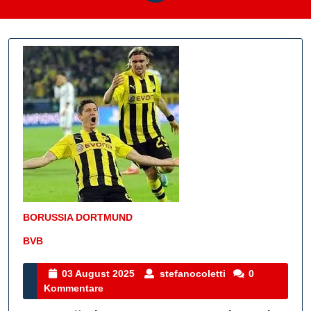
BORUSSIA DORTMUND
BVB
Kategorie
03
stefanocoletti
03 August 2025
stefanocoletti
0
August
Kommentare
2025