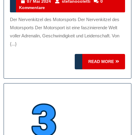
Des
07
stefanocoletti
07 Mai 2024
stefanocoletti
0
Mai
Kommentare
Motors
2024
Geschw
Der Nervenkitzel des Motorsports Der Nervenkitzel des
Adrena
Motorsports Der Motorsport ist eine faszinierende Welt
Und
voller Adrenalin, Geschwindigkeit und Leidenschaft. Von
{...}
Leiden
READ
READ MORE
MORE