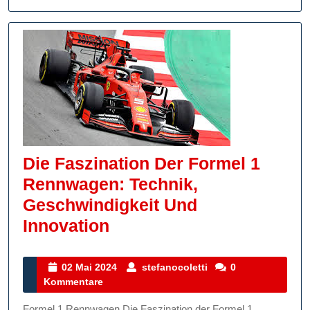
Die Faszination Der Formel 1
Rennwagen: Technik,
Geschwindigkeit Und
Die
Innovation
Faszination
Der
02
stefanocoletti
02 Mai 2024
stefanocoletti
0
Mai
Kommentare
Formel
2024
1
Formel 1 Rennwagen Die Faszination der Formel 1