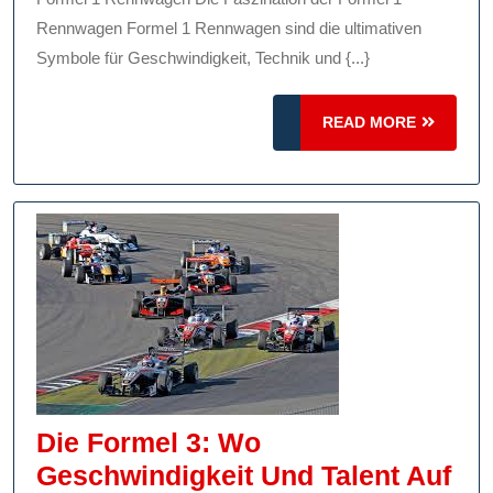
Rennwagen:
Rennwagen Formel 1 Rennwagen sind die ultimativen
Technik,
Symbole für Geschwindigkeit, Technik und {...}
Geschwindigkeit
READ
Und
READ MORE
MORE
Innovation
Die Formel 3: Wo
Geschwindigkeit Und Talent Auf