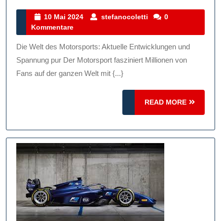
Aktuelle
Entwick
10
stefanocoletti
10 Mai 2024
stefanocoletti
0
Mai
Kommentare
Im
2024
Motorsp
Die Welt des Motorsports: Aktuelle Entwicklungen und
Spannu
Spannung pur Der Motorsport fasziniert Millionen von
Pur
Fans auf der ganzen Welt mit {...}
READ
READ MORE
MORE