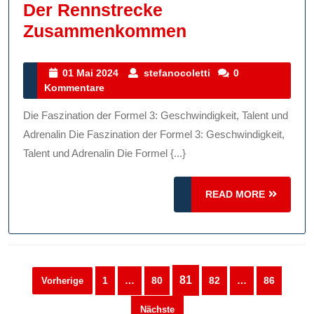
Der Rennstrecke
Die
Zusammenkommen
Formel
3:
01
stefanocoletti
01 Mai 2024
stefanocoletti
0
Mai
Kommentare
Wo
2024
Geschwindigke
Die Faszination der Formel 3: Geschwindigkeit, Talent und
Und
Adrenalin Die Faszination der Formel 3: Geschwindigkeit,
Talent
Talent und Adrenalin Die Formel {...}
Auf
READ
Der
READ MORE
MORE
Rennstrecke
Zusammenko
Seitennummerierung
81
1
…
80
82
…
86
Vorherige
der
Nächste