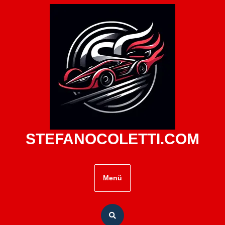
Zum
Inhalt
springen
STEFANOCOLETTI.COM
Menü