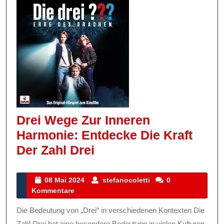
Drei Wege Zur Inneren
Harmonie: Entdecke Die Kraft
Drei
Der Zahl Drei
Wege
Zur
08
stefanocoletti
08 Mai 2024
stefanocoletti
0
Mai
Kommentare
Inneren
2024
Harmonie:
Die Bedeutung von „Drei“ in verschiedenen Kontexten Die
Zahl Drei hat eine besondere Bedeutung in vielen Kulturen,