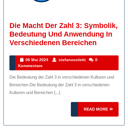
Die Macht Der Zahl 3: Symbolik,
Bedeutung Und Anwendung In
Die
Verschiedenen Bereichen
Macht
Der
06
stefanocoletti
06 Mai 2024
stefanocoletti
0
Mai
Kommentare
Zahl
2024
3:
Die Bedeutung der Zahl 3 in verschiedenen Kulturen und
Symbolik
Bereichen Die Bedeutung der Zahl 3 in verschiedenen
Bedeutu
Kulturen und Bereichen {...}
Und
READ
READ MORE
Anwendu
MORE
In