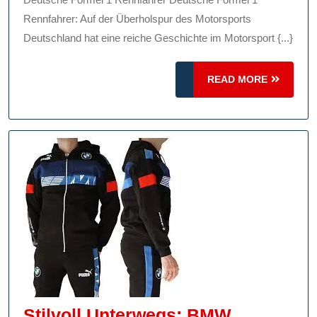
1
Rennfahrer: Auf der Überholspur des Motorsports
Rennfahrer:
Deutschland hat eine reiche Geschichte im Motorsport {...}
Geschwindigkeit,
READ
Präzision
READ MORE
MORE
Und
Leidenschaft
Stilvoll Unterwegs: BMW