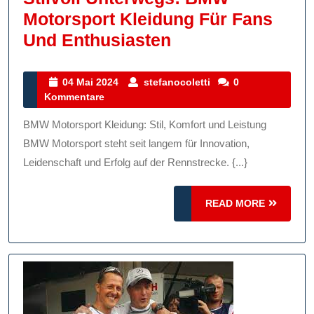
Motorsport Kleidung Für Fans
Stilvoll
Und Enthusiasten
Unterwegs:
BMW
04
stefanocoletti
04 Mai 2024
stefanocoletti
0
Mai
Kommentare
Motorsport
2024
Kleidung
BMW Motorsport Kleidung: Stil, Komfort und Leistung
Für
BMW Motorsport steht seit langem für Innovation,
Fans
Leidenschaft und Erfolg auf der Rennstrecke. {...}
Und
READ
Enthusiasten
READ MORE
MORE