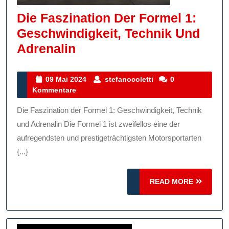
Die Faszination Der Formel 1:
Geschwindigkeit, Technik Und
Die
Adrenalin
Faszination
Der
09
stefanocoletti
09 Mai 2024
stefanocoletti
0
Mai
Kommentare
Formel
2024
1:
Die Faszination der Formel 1: Geschwindigkeit, Technik
Geschwindigkeit,
und Adrenalin Die Formel 1 ist zweifellos eine der
Technik
aufregendsten und prestigeträchtigsten Motorsportarten
{...}
Und
Adrenalin
READ
READ MORE
MORE