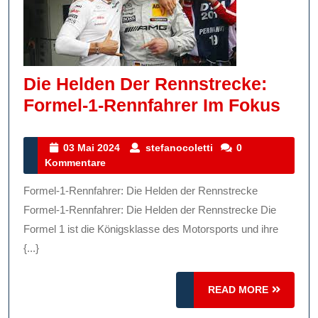
Die Helden Der Rennstrecke:
Die
Formel-1-Rennfahrer Im Fokus
Hel
Der
03
stefanocoletti
03 Mai 2024
stefanocoletti
0
Mai
Kommentare
Renn
2024
Form
Formel-1-Rennfahrer: Die Helden der Rennstrecke
1-
Formel-1-Rennfahrer: Die Helden der Rennstrecke Die
Renn
Formel 1 ist die Königsklasse des Motorsports und ihre
{...}
Im
Fok
READ
READ MORE
MORE