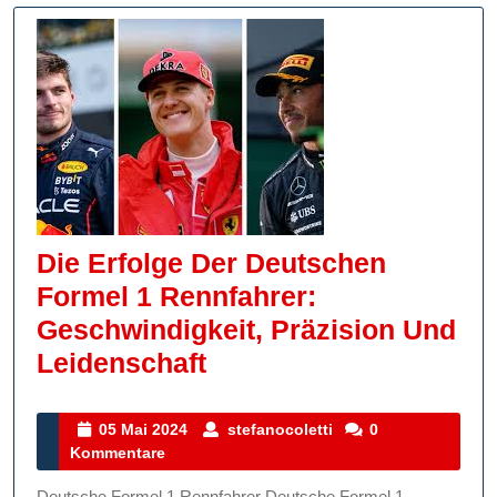
Verschie
Bereiche
Die Erfolge Der Deutschen
Formel 1 Rennfahrer:
Geschwindigkeit, Präzision Und
Die
Leidenschaft
Erfolge
Der
05
stefanocoletti
05 Mai 2024
stefanocoletti
0
Mai
Kommentare
Deutschen
2024
Formel
Deutsche Formel 1 Rennfahrer Deutsche Formel 1