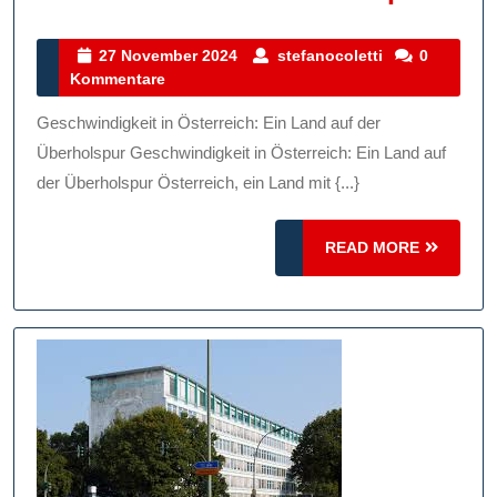
Fasz
Für
27
stefanocoletti
27 November 2024
stefanocoletti
0
November
Kommentare
Gesc
2024
In
Geschwindigkeit in Österreich: Ein Land auf der
Öste
Überholspur Geschwindigkeit in Österreich: Ein Land auf
Ein
der Überholspur Österreich, ein Land mit {...}
Land
READ
READ MORE
Auf
MORE
Der
Über