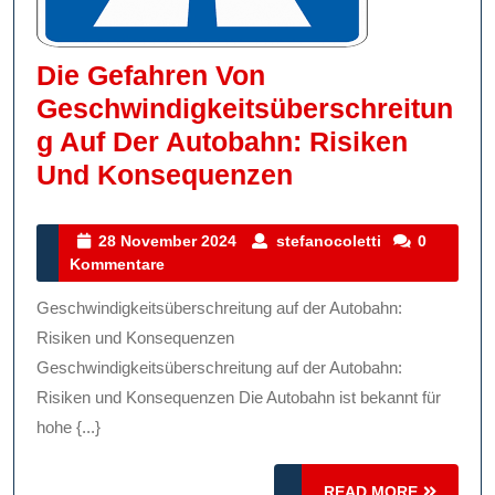
Die Gefahren Von
Geschwindigkeitsüberschreitun
G Auf Der Autobahn: Risiken
Die
Und Konsequenzen
Gefahren
Von
28
stefanocoletti
28 November 2024
stefanocoletti
0
November
Kommentare
Geschwindigkei
2024
Auf
Geschwindigkeitsüberschreitung auf der Autobahn:
Der
Risiken und Konsequenzen
Autobahn:
Geschwindigkeitsüberschreitung auf der Autobahn:
Risiken und Konsequenzen Die Autobahn ist bekannt für
Risiken
hohe {...}
Und
Konsequenzen
READ
READ MORE