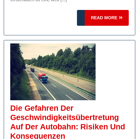
READ
READ MORE
MORE
Die Gefahren Der
Geschwindigkeitsübertretung
Auf Der Autobahn: Risiken Und
Die
Konsequenzen