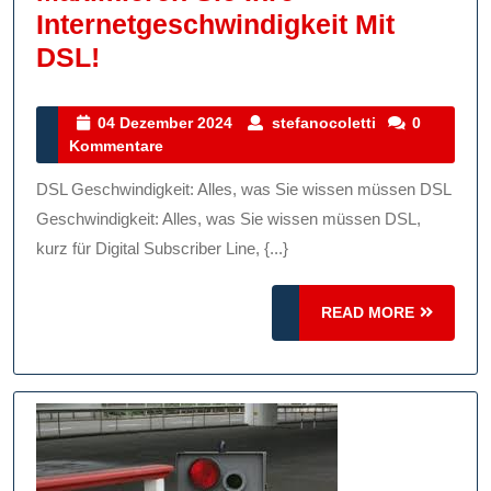
Internetgeschwindigkeit Mit
Maximieren
DSL!
Sie
Ihre
04
stefanocoletti
04 Dezember 2024
stefanocoletti
0
Dezember
Kommentare
Internetgeschwindigkeit
2024
Mit
DSL Geschwindigkeit: Alles, was Sie wissen müssen DSL
DSL!
Geschwindigkeit: Alles, was Sie wissen müssen DSL,
kurz für Digital Subscriber Line, {...}
READ
READ MORE
MORE