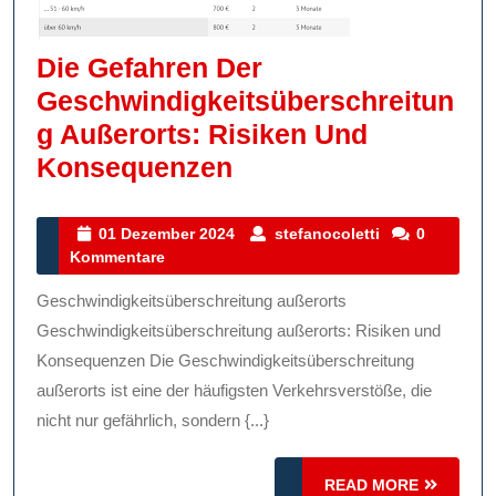
Die Gefahren Der
Geschwindigkeitsüberschreitun
G Außerorts: Risiken Und
Die
Konsequenzen
Gefahren
Der
01
stefanocoletti
01 Dezember 2024
stefanocoletti
0
Dezember
Kommentare
Geschwindigkeitsüb
2024
Außerorts:
Geschwindigkeitsüberschreitung außerorts
Risiken
Geschwindigkeitsüberschreitung außerorts: Risiken und
Und
Konsequenzen Die Geschwindigkeitsüberschreitung
außerorts ist eine der häufigsten Verkehrsverstöße, die
Konsequenzen
nicht nur gefährlich, sondern {...}
READ
READ MORE