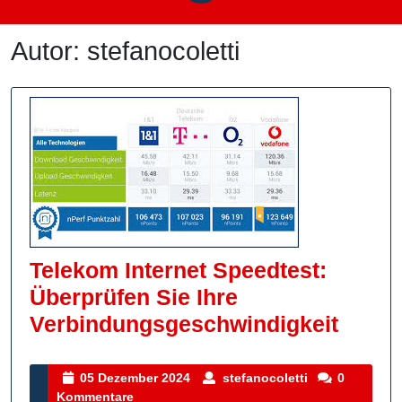
Autor:
stefanocoletti
Telekom Internet Speedtest:
Überprüfen Sie Ihre
Telek
Verbindungsgeschwindigkeit
Intern
Speed
05
stefanocoletti
05 Dezember 2024
stefanocoletti
0
Dezember
Kommentare