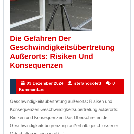
Die Gefahren Der
Geschwindigkeitsübertretung
Außerorts: Risiken Und
Die
Konsequenzen
Gefahren
Der
03
stefanocoletti
03 Dezember 2024
stefanocoletti
0
Dezember
Kommentare
Geschwindigkeitsüb
2024
Außerorts:
Geschwindigkeitsübertretung außerorts: Risiken und
Risiken
Konsequenzen Geschwindigkeitsübertretung außerorts:
Und
Risiken und Konsequenzen Das Überschreiten der
Geschwindigkeitsbegrenzung außerhalb geschlossener
Konsequenzen
Ortschaften ist eine weit {...}