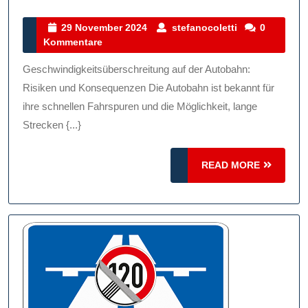
Gefahren
Von
29
stefanocoletti
29 November 2024
stefanocoletti
0
November
Kommentare
Geschwindigkei
2024
Auf
Geschwindigkeitsüberschreitung auf der Autobahn:
Der
Risiken und Konsequenzen Die Autobahn ist bekannt für
Autobahn:
ihre schnellen Fahrspuren und die Möglichkeit, lange
Strecken {...}
Risiken
Und
READ
READ MORE
Konsequenzen
MORE