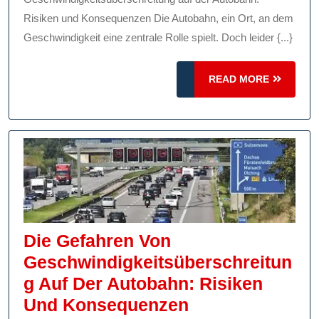
Der
Risiken und Konsequenzen Die Autobahn, ein Ort, an dem
Autobahn
Geschwindigkeit eine zentrale Rolle spielt. Doch leider {...}
READ
READ MORE
MORE
Die Gefahren Von
Geschwindigkeitsüberschreitun
G Auf Der Autobahn: Risiken
Die
Und Konsequenzen