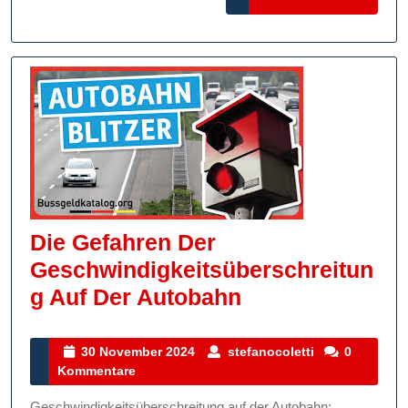
MORE
Die Gefahren Der
Geschwindigkeitsüberschreitun
Die
G Auf Der Autobahn
Gefahren
Der
30
stefanocoletti
30 November 2024
stefanocoletti
0
November
Kommentare
Geschwindigkei
2024
Auf
Geschwindigkeitsüberschreitung auf der Autobahn: