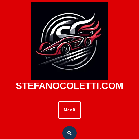
Zum
Inhalt
springen
STEFANOCOLETTI.COM
Menü