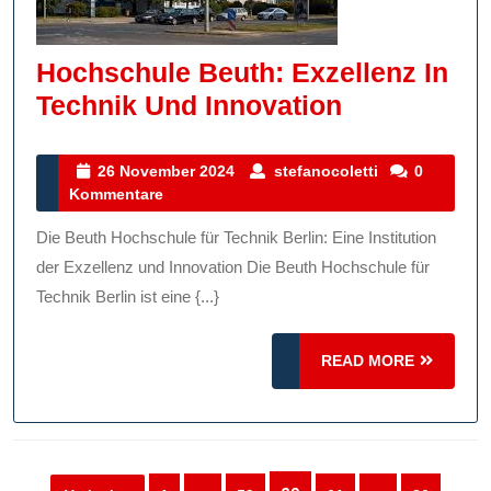
Hochschule Beuth: Exzellenz In
Hochschul
Technik Und Innovation
Beuth:
Exzellenz
26
stefanocoletti
26 November 2024
stefanocoletti
0
November
Kommentare
In
2024
Technik
Die Beuth Hochschule für Technik Berlin: Eine Institution
Und
der Exzellenz und Innovation Die Beuth Hochschule für
Innovation
Technik Berlin ist eine {...}
READ
READ MORE
MORE
Seitennummerierung