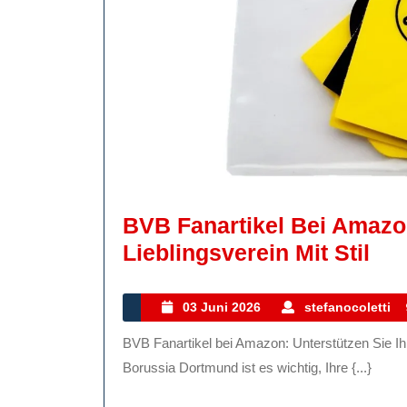
BVB Fanartikel Bei Amazon
BV
Lieblingsverein Mit Stil
Fan
Bei
03
03 Juni 2026
stefanocoletti
Juni
Am
BVB Fanartikel bei Amazon: Unterstützen Sie Ihren Lieblingsverein mit Stil Als leidenschaftlicher Fan von
2026
Unt
Borussia Dortmund ist es wichtig, Ihre {...}
Sie