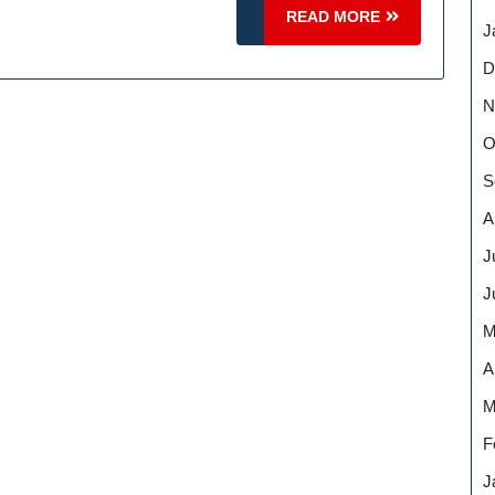
en
READ
READ MORE
J
blingsverein
MORE
D
N
O
S
A
J
J
M
A
M
F
J