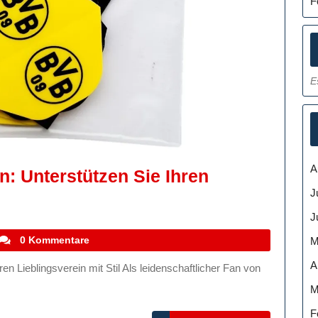
F
E
A
: Unterstützen Sie Ihren
J
B
artikel
J
stefanocoletti
0 Kommentare
M
azon:
A
erstützen
M
F