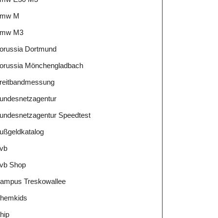
mw M
mw M3
orussia Dortmund
orussia Mönchengladbach
reitbandmessung
undesnetzagentur
undesnetzagentur Speedtest
ußgeldkatalog
vb
vb Shop
ampus Treskowallee
hemkids
hip