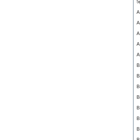
5
A
A
A
A
A
B
B
B
B
B
B
B