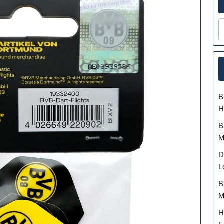
B
H
B
M
D
L
B
M
H