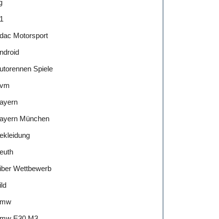
g
1
dac Motorsport
ndroid
utorennen Spiele
vm
ayern
ayern München
ekleidung
euth
iber Wettbewerb
ild
Bmw
mw E30 M3