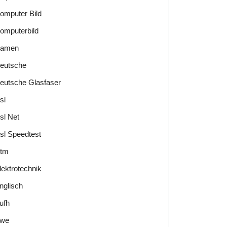
omputer Bild
omputerbild
amen
eutsche
eutsche Glasfaser
sl
sl Net
sl Speedtest
tm
lektrotechnik
nglisch
ufh
we