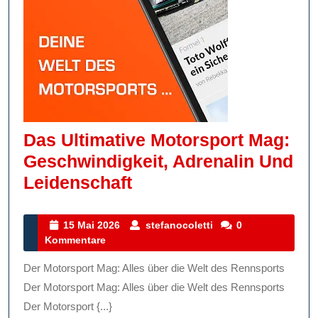
Das Ultimative Motorsport Mag:
Geschwindigkeit, Adrenalin Und
Das
Leidenschaft
Ultimative
Motorsport
15
stefanocoletti
15 Mai 2026
stefanocoletti
0
Mai
Kommentare
Mag:
2026
Geschwindigkeit,
Der Motorsport Mag: Alles über die Welt des Rennsports
Adrenalin
Der Motorsport Mag: Alles über die Welt des Rennsports
Und
Der Motorsport {...}