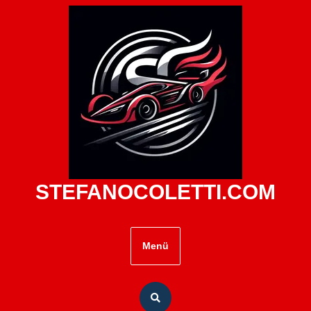
Zum
Inhalt
springen
STEFANOCOLETTI.COM
Menü