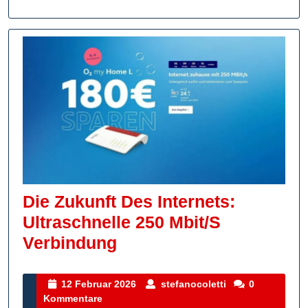
Die Zukunft Des Internets:
Ultraschnelle 250 Mbit/s
Die
Verbindung
Zukunft
Des
12
stefanocoletti
12 Februar 2026
stefanocoletti
0
Februar
Kommentare
Internets: