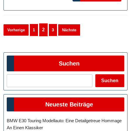
Effizienz
Und
Erfolg
Seitennummerierung
2
1
3
Vorherige
Nächste
der
Beiträge
Suchen
Suchen
Neueste Beiträge
BMW E30 Touring Modellauto: Eine Detailgetreue Hommage
An Einen Klassiker