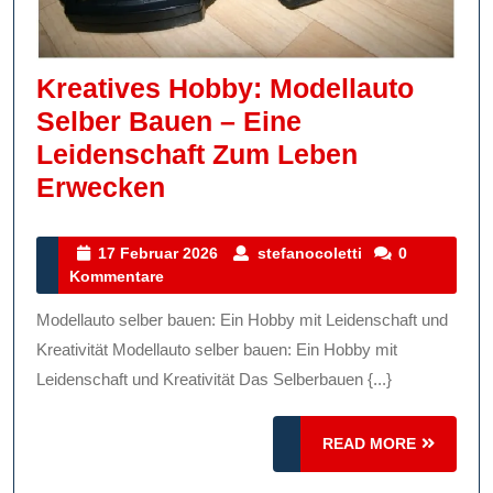
Kreatives Hobby: Modellauto
Selber Bauen – Eine
Leidenschaft Zum Leben
Kreatives
Erwecken
Hobby:
Modellauto
17
stefanocoletti
17 Februar 2026
stefanocoletti
0
Februar
Kommentare
Selber
2026
Bauen
Modellauto selber bauen: Ein Hobby mit Leidenschaft und
–
Kreativität Modellauto selber bauen: Ein Hobby mit
Eine
Leidenschaft und Kreativität Das Selberbauen {...}
Leidenschaft
READ
Zum
READ MORE
MORE
Leben