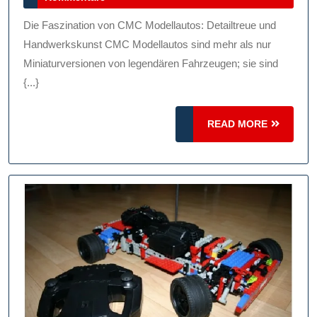
Der
2026
CMC
Die Faszination von CMC Modellautos: Detailtreue und
Modellautos:
Handwerkskunst CMC Modellautos sind mehr als nur
Handwerkskunst
Miniaturversionen von legendären Fahrzeugen; sie sind
{...}
Und
Detailtreue
READ
READ MORE
MORE