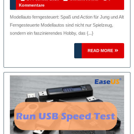
Februar
Kommentare
Einem
2026
Modellaut
Modellauto ferngesteuert: Spaß und Action für Jung und Alt
Funkferng
Ferngesteuerte Modellautos sind nicht nur Spielzeug,
Entdecke
sondern ein faszinierendes Hobby, das {...}
Sie
READ
READ MORE
Die
MORE
Welt
Der
Ferngeste
Modelle