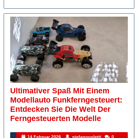
Inter
Ultimativer Spaß Mit Einem
Modellauto Funkferngesteuert:
Entdecken Sie Die Welt Der
Ultimative
Ferngesteuerten Modelle
Spaß
Mit
14
stefanocoletti
14 Februar 2026
stefanocoletti
0