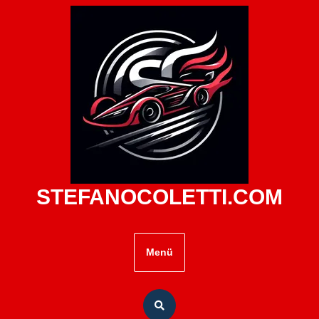
Zum
Inhalt
springen
STEFANOCOLETTI.COM
Menü