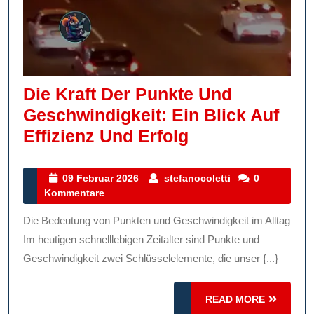
Die Kraft Der Punkte Und
Geschwindigkeit: Ein Blick Auf
Die
Effizienz Und Erfolg
Kraft
Der
09
stefanocoletti
09 Februar 2026
stefanocoletti
0
Februar
Kommentare
Punkte
2026
Und
Die Bedeutung von Punkten und Geschwindigkeit im Alltag
Geschwindigkei
Im heutigen schnelllebigen Zeitalter sind Punkte und
Ein
Geschwindigkeit zwei Schlüsselelemente, die unser {...}
Blick
READ
Auf
READ MORE
MORE