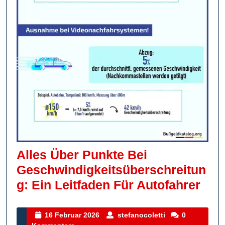
Alles Über Punkte Bei
Geschwindigkeitsüberschreitun
Alle
G: Ein Leitfaden Für Autofahrer
Übe
Pun
16
stefanocoletti
16 Februar 2026
stefanocoletti
0
Februar