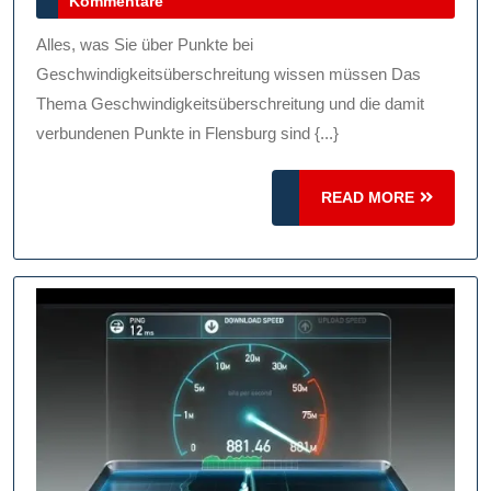
Kommentare
Bei
2026
Ges
Alles, was Sie über Punkte bei
Ein
Geschwindigkeitsüberschreitung wissen müssen Das
Leit
Thema Geschwindigkeitsüberschreitung und die damit
verbundenen Punkte in Flensburg sind {...}
Für
Aut
READ
READ MORE
MORE