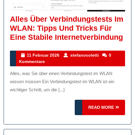
Alles Über Verbindungstests Im
WLAN: Tipps Und Tricks Für
All
Eine Stabile Internetverbindung
Üb
Ver
11
stefanocoletti
11 Februar 2026
stefanocoletti
0
Februar
Kommentare
Im
2026
WL
Alles, was Sie über einen Verbindungstest im WLAN
Tip
wissen müssen Ein Verbindungstest im WLAN ist ein
Un
wichtiger Schritt, um die {...}
Tri
READ
READ MORE
Für
MORE
Ein
Sta