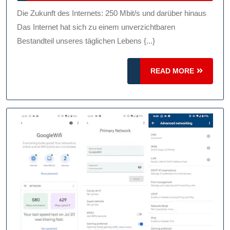
2026
Ultraschnelle
Die Zukunft des Internets: 250 Mbit/s und darüber hinaus
250
Das Internet hat sich zu einem unverzichtbaren
Mbit/s
Bestandteil unseres täglichen Lebens {...}
Verbindung
READ
READ MORE
MORE