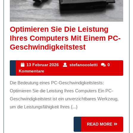
Optimieren Sie Die Leistung
Ihres Computers Mit Einem PC-
Optimieren
Geschwindigkeitstest
Sie
Die
13
stefanocoletti
13 Februar 2026
stefanocoletti
0
Februar
Kommentare
Leistung
2026
Ihres
Die Bedeutung eines PC-Geschwindigkeitstests:
Computers
Optimieren Sie die Leistung Ihres Computers Ein PC-
Mit
Geschwindigkeitstest ist ein unverzichtbares Werkzeug,
um die Leistungsfähigkeit Ihres {...}
Einem
PC-
READ
READ MORE
Geschwindigk
MORE