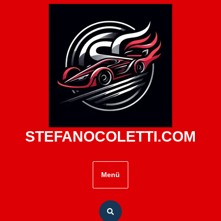
Zum
Inhalt
springen
STEFANOCOLETTI.COM
Menü