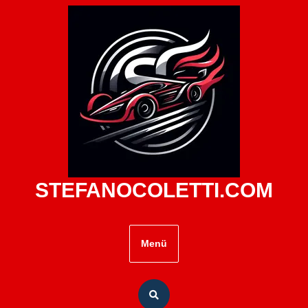
Zum
Inhalt
springen
STEFANOCOLETTI.COM
Menü