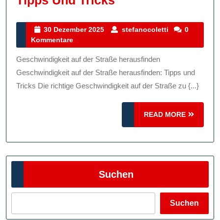
Richtige
Geschwindigkeit
30
stefanocoletti
30 Dezember 2025
stefanocoletti
0
Dezember
Kommentare
Auf
2025
Der
Geschwindigkeit auf der Straße herausfinden
Straße
Geschwindigkeit auf der Straße herausfinden: Tipps und
Herausfinden:
Tricks Die richtige Geschwindigkeit auf der Straße zu {...}
Tipps
READ
Und
READ MORE
MORE
Tricks
Suchen
Suchen